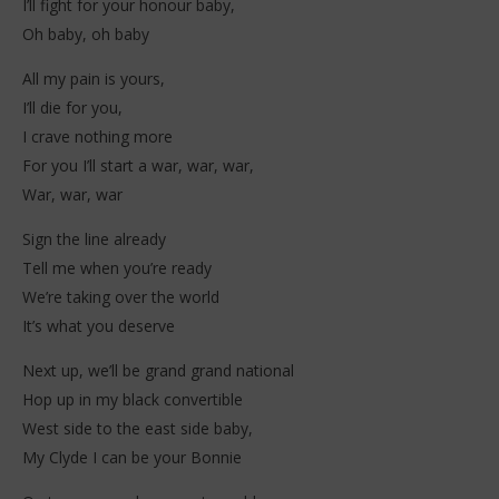
I’ll fight for your honour baby,
Oh baby, oh baby
All my pain is yours,
I’ll die for you,
I crave nothing more
For you I’ll start a war, war, war,
War, war, war
Sign the line already
Tell me when you’re ready
We’re taking over the world
It’s what you deserve
Next up, we’ll be grand grand national
Hop up in my black convertible
West side to the east side baby,
My Clyde I can be your Bonnie