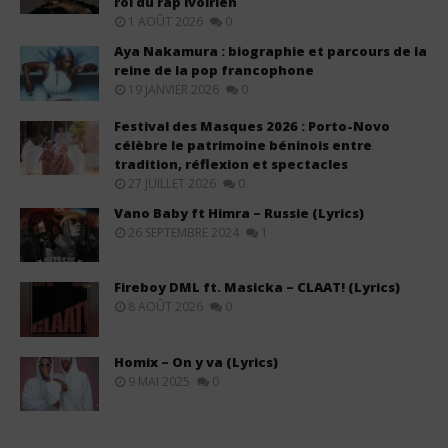
roi du rap ivoirien
1 AOÛT 2026
0
Aya Nakamura : biographie et parcours de la
reine de la pop francophone
19 JANVIER 2026
0
Festival des Masques 2026 : Porto-Novo
célèbre le patrimoine béninois entre
tradition, réflexion et spectacles
27 JUILLET 2026
0
Vano Baby ft Himra – Russie (Lyrics)
26 SEPTEMBRE 2024
1
Fireboy DML ft. Masicka – CLAAT! (Lyrics)
8 AOÛT 2026
0
Homix – On y va (Lyrics)
9 MAI 2025
0