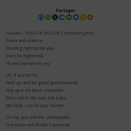
Partager
Faouzia – PEACE & VIOLENCE (Paroles/Lyrics)
Peace and violence,
Standing right beside you,
Don’t be frightened,
I’ll seek triumph for you
Oh, if you let me,
NOW VIEWING
Next up, we’ll be grand grand national
Hop up in my black convertible
Faouzia – PEACE & VIOLENCE (Paroles/Lyrics)
Cél
West side to the east side baby,
7
7
décembre
dé
My Clyde I can be your Bonnie
2025
202
Stone
S
On top, you and me, unstoppable,
One touch and I’ll take it personal,