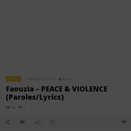
7 décembre 2025
Stone
LYRICS
Faouzia – PEACE & VIOLENCE
(Paroles/Lyrics)
0
46
0
0