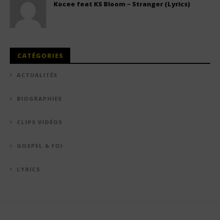
Kocee feat KS Bloom – Stranger (Lyrics)
CATÉGORIES
ACTUALITÉS
BIOGRAPHIES
CLIPS VIDÉOS
GOSPEL & FOI
LYRICS