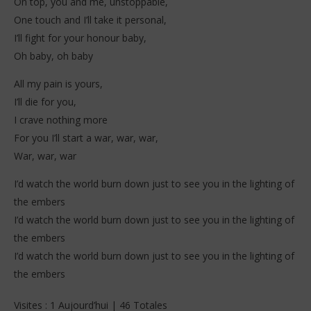
On top, you and me, unstoppable,
One touch and I’ll take it personal,
I’ll fight for your honour baby,
Oh baby, oh baby
All my pain is yours,
I’ll die for you,
I crave nothing more
For you I’ll start a war, war, war,
War, war, war
I’d watch the world burn down just to see you in the lighting of
the embers
I’d watch the world burn down just to see you in the lighting of
the embers
I’d watch the world burn down just to see you in the lighting of
the embers
Visites : 1 Aujourd’hui | 46 Totales