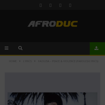
HOME
LYRICS
FAOUZIA – PEACE & VIOLENCE (PAROLES/LYRICS)