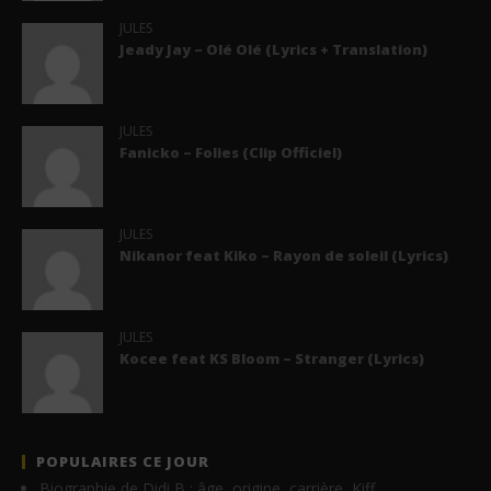
JULES
Jeady Jay – Olé Olé (Lyrics + Translation)
JULES
Fanicko – Folies (Clip Officiel)
JULES
Nikanor feat Kiko – Rayon de soleil (Lyrics)
JULES
Kocee feat KS Bloom – Stranger (Lyrics)
POPULAIRES CE JOUR
Biographie de Didi B : âge, origine, carrière, Kiff…