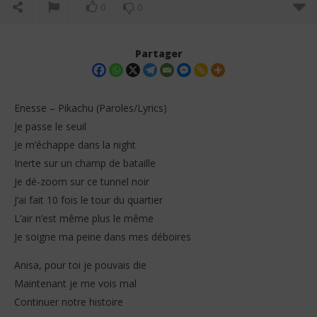
0
0
Partager
Enesse – Pikachu (Paroles/Lyrics)
Je passe le seuil
Je m’échappe dans la night
Inerte sur un champ de bataille
Je dé-zoom sur ce tunnel noir
J’ai fait 10 fois le tour du quartier
L’air n’est même plus le même
NOW VIEWING
Je soigne ma peine dans mes déboires
Enesse – Pikachu (Paroles/Lyrics)
Ang
Anisa, pour toi je pouvais die
30
30
décembre
dé
Maintenant je me vois mal
2025
202
Stone
S
Continuer notre histoire