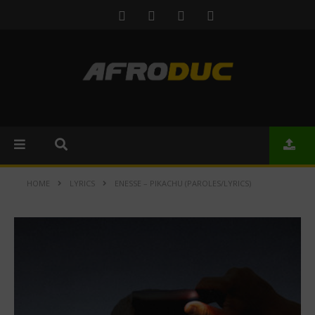
HOME
LYRICS
ENESSE – PIKACHU (PAROLES/LYRICS)