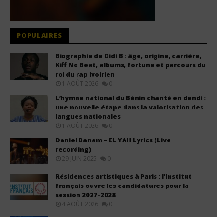
POPULAIRES
Biographie de Didi B : âge, origine, carrière,
Kiff No Beat, albums, fortune et parcours du
roi du rap ivoirien
1 AOÛT 2026
0
L’hymne national du Bénin chanté en dendi :
une nouvelle étape dans la valorisation des
langues nationales
1 AOÛT 2026
0
Daniel Banam – EL YAH Lyrics (Live
recording)
29 JUIN 2025
0
Résidences artistiques à Paris : l’Institut
français ouvre les candidatures pour la
session 2027-2028
4 AOÛT 2026
0