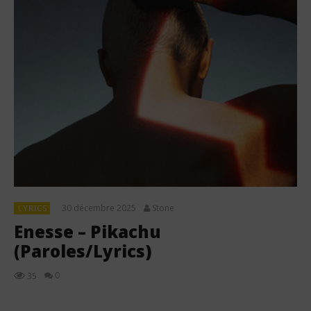
30 décembre 2025
Stone
LYRICS
Enesse – Pikachu
(Paroles/Lyrics)
0
35