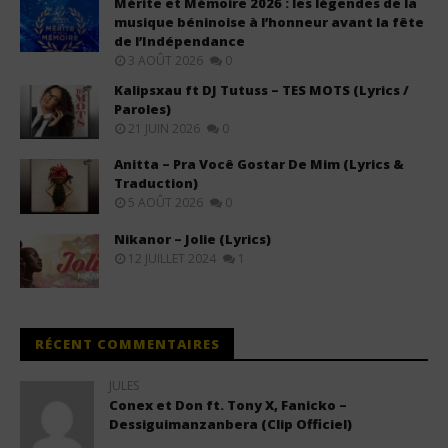
Mérite et Mémoire 2026 : les légendes de la
musique béninoise à l’honneur avant la fête
de l’Indépendance
3 AOÛT 2026
0
Kalipsxau ft DJ Tutuss – TES MOTS (Lyrics /
Paroles)
21 JUIN 2026
0
Anitta – Pra Você Gostar De Mim (Lyrics &
Traduction)
5 AOÛT 2026
0
Nikanor – Jolie (Lyrics)
12 JUILLET 2024
1
RÉCENT COMMENTAIRES
JULES
Conex et Don ft. Tony X, Fanicko –
Dessiguimanzanbera (Clip Officiel)