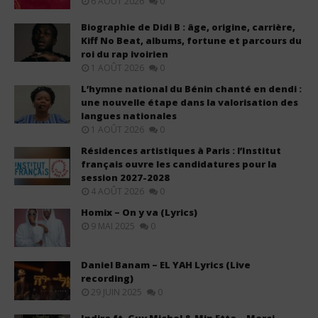
6 AOÛT 2026
0
Biographie de Didi B : âge, origine, carrière,
Kiff No Beat, albums, fortune et parcours du
roi du rap ivoirien
1 AOÛT 2026
0
L’hymne national du Bénin chanté en dendi :
une nouvelle étape dans la valorisation des
langues nationales
1 AOÛT 2026
0
Résidences artistiques à Paris : l’Institut
français ouvre les candidatures pour la
session 2027-2028
4 AOÛT 2026
0
Homix – On y va (Lyrics)
9 MAI 2025
0
Daniel Banam – EL YAH Lyrics (Live
recording)
29 JUIN 2025
0
Indira ft. Guy Michel & Min Etta – Merci