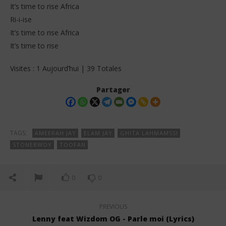
It’s time to rise Africa
Ri-i-ise
It’s time to rise Africa
It’s time to rise
Visites : 1 Aujourd’hui | 39 Totales
Partager
TAGS:
AMEERAH JAY
ELAM JAY
GHITA LAHMAMSSI
STONEBWOY
TOOFAN
0
0
PREVIOUS
Lenny feat Wizdom OG - Parle moi (Lyrics)