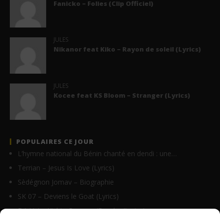
Fanicko – Folies (Clip Officiel)
JULES
Nikanor feat Kiko – Rayon de soleil (Lyrics)
JULES
Kocee feat KS Bloom – Stranger (Lyrics)
POPULAIRES CE JOUR
L’hymne national du Bénin chanté en dendi : une…
Terrian – Jesus Is Love (Lyrics)
Sèdégnon Jomav – Biographie
SK 07 – Deviens le Goat (Lyrics)
DA Uzi – Kishta Pomme (Paroles/Lyrics)