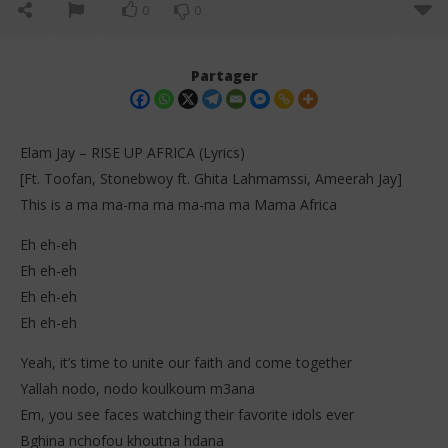
0
0
Partager
Elam Jay – RISE UP AFRICA (Lyrics)
[Ft. Toofan, Stonebwoy ft. Ghita Lahmamssi, Ameerah Jay]
This is a ma ma-ma ma ma-ma ma Mama Africa
Eh eh-eh
Eh eh-eh
Eh eh-eh
NOW VIEWING
Eh eh-eh
Elam Jay – RISE UP AFRICA (Lyrics)
Too
Yeah, it’s time to unite our faith and come together
22
22
Yallah nodo, nodo koulkoum m3ana
décembre
dé
2025
202
Em, you see faces watching their favorite idols ever
Stone
S
Bghina nchofou khoutna hdana