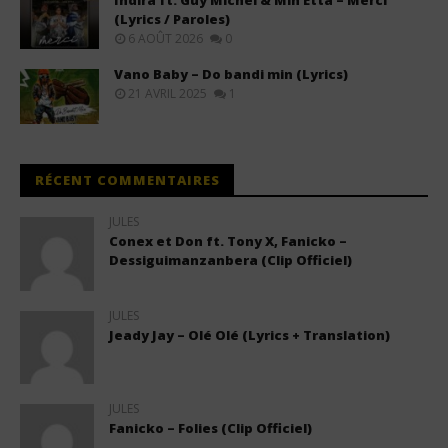
(Lyrics / Paroles)
6 AOÛT 2026
0
Vano Baby – Do bandi min (Lyrics)
21 AVRIL 2025
1
RÉCENT COMMENTAIRES
JULES
Conex et Don ft. Tony X, Fanicko –
Dessiguimanzanbera (Clip Officiel)
JULES
Jeady Jay – Olé Olé (Lyrics + Translation)
JULES
Fanicko – Folies (Clip Officiel)