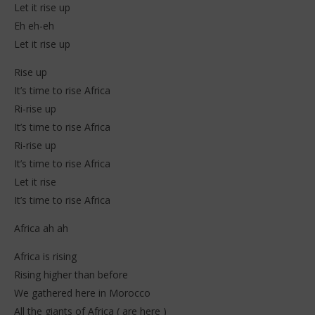
Let it rise up
Eh eh-eh
Let it rise up
Rise up
It’s time to rise Africa
Ri-rise up
It’s time to rise Africa
Ri-rise up
It’s time to rise Africa
Let it rise
It’s time to rise Africa
Africa ah ah
Africa is rising
Rising higher than before
We gathered here in Morocco
All the giants of Africa ( are here )