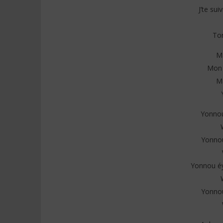
J’te sui
Ton
Ma
Mon 
Ma
Yonnou
Yonno
Yonnou éy
Yonno