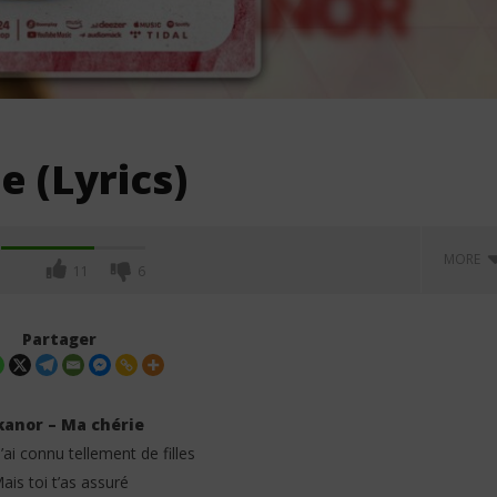
e (Lyrics)
MORE
11
6
Partager
kanor – Ma chérie
 j’ai connu tellement de filles
ais toi t’as assuré