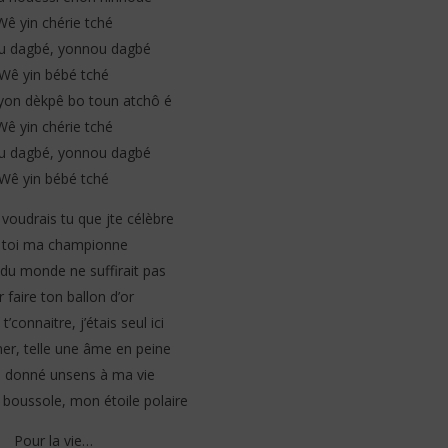
Wê yin chérie tché
u dagbé, yonnou dagbé
Wê yin bébé tché
on dèkpê bo toun atchô é
Wê yin chérie tché
u dagbé, yonnou dagbé
Wê yin bébé tché
oudrais tu que jte célèbre
 toi ma championne
 du monde ne suffirait pas
 faire ton ballon d’or
t’connaitre, j’étais seul ici
r, telle une âme en peine
s donné unsens à ma vie
oussole, mon étoile polaire
Pour la vie…