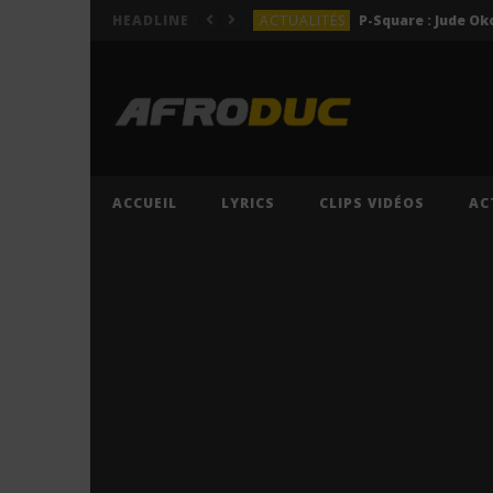
ACTUALITÉS
HEADLINE
LYRICS
LYRICS
Lil Jay Bingerack ft. Gim
LYRICS
LYRICS
Cruel Santino ft. Jeriq – 
ACCUEIL
LYRICS
CLIPS VIDÉOS
AC
ACTUALITÉS