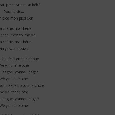
vrai, j’te suivrai mon bébé
Pour la vie…
 pied mon pied ééh
 chérie, ma chérie
bébé, c’est toi ma vie
 chérie, ma chérie
Yin yinwan nouwé
 houéssi énon hinhoué
Wê yin chérie tché
u dagbé, yonnou dagbé
Wê yin bébé tché
on dèkpê bo toun atchô é
Wê yin chérie tché
u dagbé, yonnou dagbé
Wê yin bébé tché