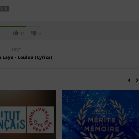
ÉNIN
11
6
NEXT
 Layo - Loulou (Lyrics)