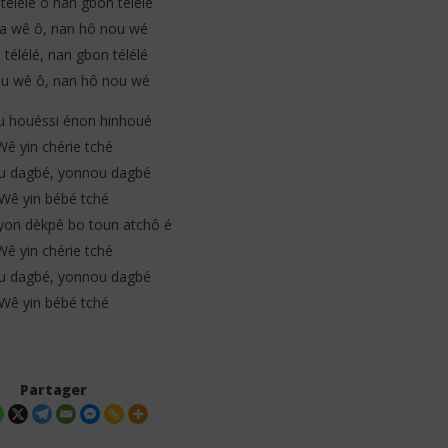
télélé ô nan gbon télélé
a wê ô, nan hô nou wé
télélé, nan gbon télélé
u wê ô, nan hô nou wé
 houéssi énon hinhoué
Wê yin chérie tché
u dagbé, yonnou dagbé
Wê yin bébé tché
on dèkpê bo toun atchô é
Wê yin chérie tché
u dagbé, yonnou dagbé
Wê yin bébé tché
Partager