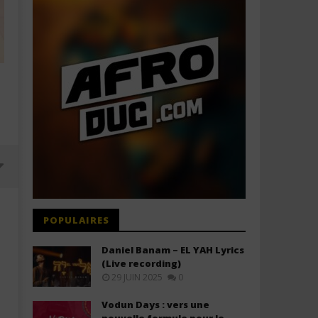
POPULAIRES
Daniel Banam – EL YAH Lyrics
(Live recording)
29 JUIN 2025
0
Vodun Days : vers une