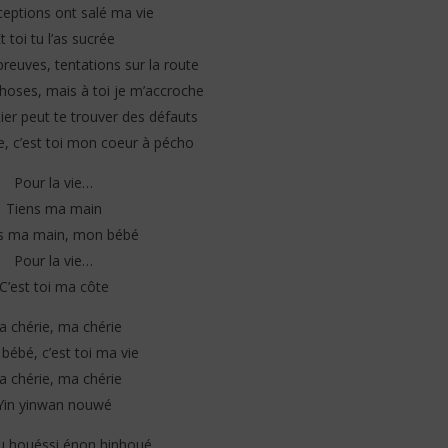
eptions ont salé ma vie
t toi tu l’as sucrée
s : vers une nouvelle
Résidences artistiques à Paris :
our le grand rendez-
l'Institut français ouvre les
reuves, tentations sur la route
urel du Bénin ?
candidatures pour la session
hoses, mais à toi je m’accroche
2027-2028
er peut te trouver des défauts
20
avril
ire, c’est toi mon coeur à pécho
2024
Stone
Pour la vie…
Tiens ma main
s ma main, mon bébé
Pour la vie…
C’est toi ma côte
 chérie, ma chérie
bébé, c’est toi ma vie
 chérie, ma chérie
Yin yinwan nouwé
 houéssi énon hinhoué