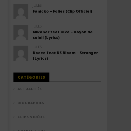
JULES
Fanicko – Folies (Clip Officiel)
JULES
Nikanor feat Kiko – Rayon de
soleil (Lyrics)
JULES
Kocee feat KS Bloom – Stranger
(Lyrics)
CATÉGORIES
ACTUALITÉS
BIOGRAPHIES
CLIPS VIDÉOS
GOSPEL & FOI