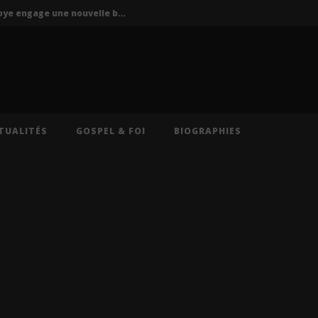
P-Square : Jude Okoye engage une nouvelle bataille judiciaire contre Peter Okoye
La Mano 1.9 ft. Ninho & Play To Sky – FBI (Lyrics)
s – Caméra (Lyrics)
Cruel Santino – International Collector (Lyrics)
Oz (Lyrics)
TUALITÉS
GOSPEL & FOI
BIOGRAPHIES
P-Square : Jude Okoye engage une nouvelle bataille judiciaire contre Peter Okoye