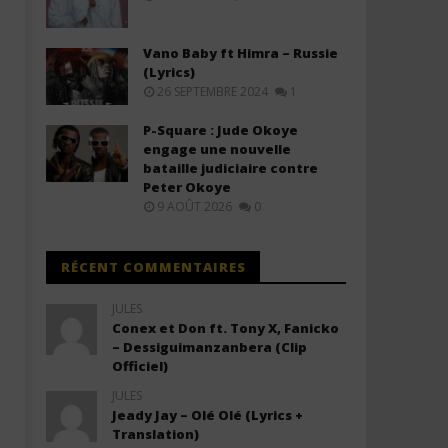
Vano Baby ft Himra – Russie
(Lyrics)
26 SEPTEMBRE 2024
1
P-Square : Jude Okoye
engage une nouvelle
bataille judiciaire contre
Peter Okoye
9 AOÛT 2026
0
RÉCENT COMMENTAIRES
JULES
Conex et Don ft. Tony X, Fanicko
– Dessiguimanzanbera (Clip
Officiel)
JULES
Jeady Jay – Olé Olé (Lyrics +
Translation)