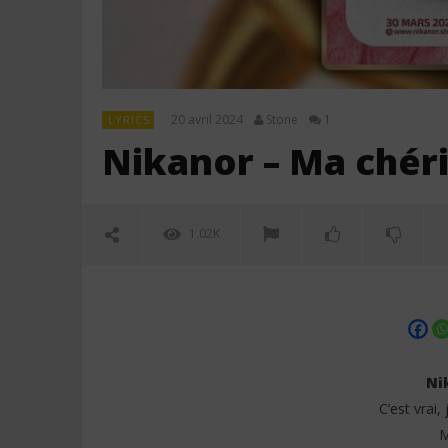
20 avril 2024
Stone
1
LYRICS
Nikanor – Ma chéri
1.02K
Ni
C’est vrai,
M