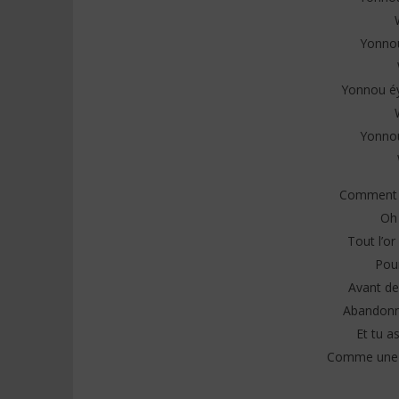
Yonno
Yonnou éy
Yonno
Comment v
Oh
Tout l’or
Pour
Avant de 
Abandonne
Et tu a
Comme une b