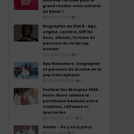
nouvelle formule pour le
grand rendez-vous culturel
du Bénin ?
Mérite et Mémoire 2026 : les
L’hymne national du Béni
6 AOÛT 2026
0
légendes de la musique béninoise
chanté en dendi : une nou
à l'honneur avant la fête de
étape dans la valorisatio
Biographie de Didi B : âge,
l'Indépendance
langues nationales
origine, carrière, Kiff No
20
20
Beat, albums, fortune et
avril
avril
parcours du roi du rap
2024
2024
ivoirien
Stone
Stone
1 AOÛT 2026
0
Aya Nakamura : biographie
et parcours de la reine de la
pop francophone
19 JANVIER 2026
0
Festival des Masques 2026 :
Porto-Novo célèbre le
patrimoine béninois entre
tradition, réflexion et
spectacles
27 JUILLET 2026
0
Homix – On y va (Lyrics)
9 MAI 2025
0