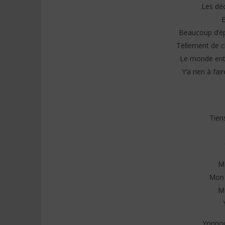
NOW VIEWING
Les déc
E
Nikanor – Ma chérie (Lyrics)
Vodun Day
formule p
Beaucoup d’ép
20
vous cult
avril
Tellement de c
2024
20
Stone
Le monde enti
avril
2024
Y’a rien à fa
Stone
Tien
Ma
Mon 
Ma
Yonnou