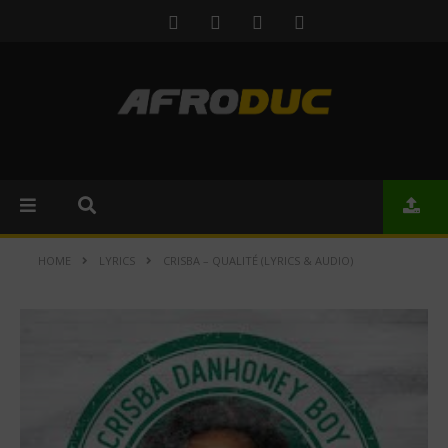
HOME
LYRICS
CRISBA – QUALITÉ (LYRICS & AUDIO)