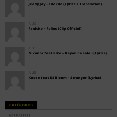
Jeady Jay – Olé Olé (Lyrics + Translation)
JULES
Fanicko – Folies (Clip Officiel)
JULES
Nikanor feat Kiko – Rayon de soleil (Lyrics)
JULES
Kocee feat KS Bloom – Stranger (Lyrics)
CATÉGORIES
ACTUALITÉS