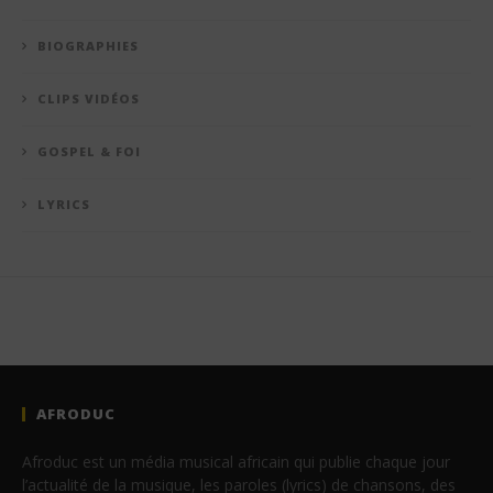
BIOGRAPHIES
CLIPS VIDÉOS
GOSPEL & FOI
LYRICS
AFRODUC
Afroduc est un média musical africain qui publie chaque jour
l’actualité de la musique, les paroles (lyrics) de chansons, des