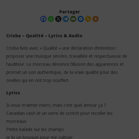
Partager
Crisba – Qualité – Lyrics & Audio
Crisba livre avec « Qualité » une déclaration d’intention :
proposer une musique sincère, travaillée et respectueuse de
l’auditeur. Le morceau dénonce l’illusion des apparences et
promet un son authentique, de la vraie qualité pour des
oreilles qui en ont trop souffert.
Lyrics
NOW VIEWING
Cri
Si vous m’aimer merci, mais c’est quel amour ça ?
16
Crisba – Qualité (Lyrics & Audio)
sep
Canadian cash et un verre de scotch pour recoller les
202
16
S
septembre
morceaux
2025
Petite balade sur les champs
Stone
Je lis un bouquin pour me cultiver