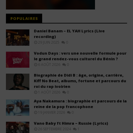
POPULAIRES
Daniel Banam – EL YAH Lyrics (Live
recording)
29 JUIN 2025
0
Vodun Days : vers une nouvelle formule pour
le grand rendez-vous culturel du Bénin ?
6 AOÛT 2026
0
Biographie de Didi B : âge, origine, carrière,
Kiff No Beat, albums, fortune et parcours du
roi du rap ivoirien
1 AOÛT 2026
0
Aya Nakamura : biographie et parcours de la
reine de la pop francophone
19 JANVIER 2026
0
Vano Baby ft Himra – Russie (Lyrics)
26 SEPTEMBRE 2024
1