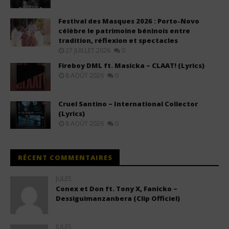
Festival des Masques 2026 : Porto-Novo
célèbre le patrimoine béninois entre
tradition, réflexion et spectacles
27 JUILLET 2026
0
Fireboy DML ft. Masicka – CLAAT! (Lyrics)
8 AOÛT 2026
0
Cruel Santino – International Collector
(Lyrics)
8 AOÛT 2026
0
RÉCENT COMMENTAIRES
JULES
Conex et Don ft. Tony X, Fanicko –
Dessiguimanzanbera (Clip Officiel)
JULES