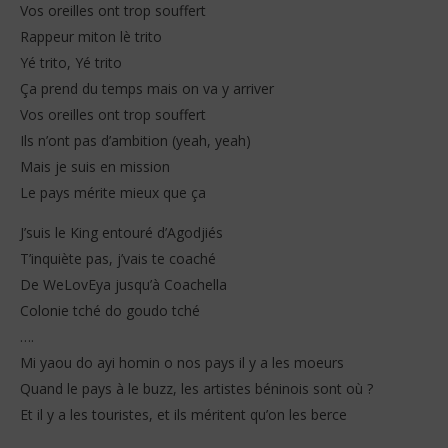
Vos oreilles ont trop souffert
Rappeur miton lè trito
Yé trito, Yé trito
Ça prend du temps mais on va y arriver
Vos oreilles ont trop souffert
Ils n’ont pas d’ambition (yeah, yeah)
Mais je suis en mission
Le pays mérite mieux que ça
J’suis le King entouré d’Agodjiés
T’inquiète pas, j’vais te coaché
De WeLovEya jusqu’à Coachella
Colonie tché do goudo tché
….
Mi yaou do ayi homin o nos pays il y a les moeurs
Quand le pays à le buzz, les artistes béninois sont où ?
Et il y a les touristes, et ils méritent qu’on les berce