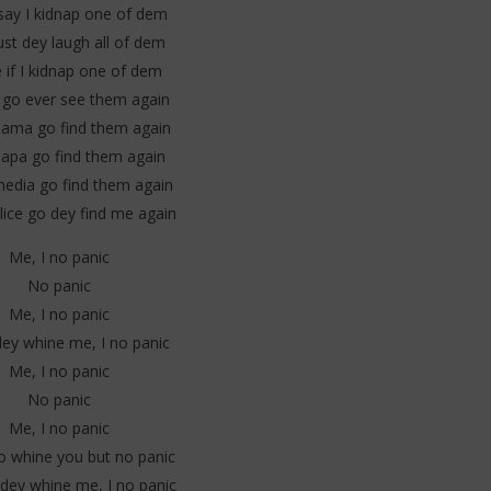
ay I kidnap one of dem
just dey laugh all of dem
 if I kidnap one of dem
 go ever see them again
mama go find them again
papa go find them again
media go find them again
ice go dey find me again
Me, I no panic
No panic
Me, I no panic
ey whine me, I no panic
Me, I no panic
No panic
Me, I no panic
 whine you but no panic
dey whine me, I no panic