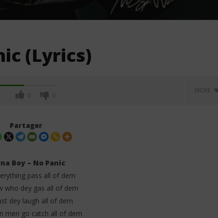
ic (Lyrics)
MORE
0
0
Partager
na Boy – No Panic
verything pass all of dem
 who dey gas all of dem
ust dey laugh all of dem
n men go catch all of dem
. Asake – That Girl
Oberz ft. Qing Madi – Lucky