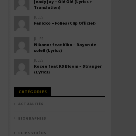
Jeady Jay – Olé Olé (Lyrics +
Translation)
JULES
Fanicko – Folies (Clip Officiel)
JULES
Nikanor feat Kiko – Rayon de
soleil (Lyrics)
JULES
Kocee feat KS Bloom – Stranger
(Lyrics)
CATÉGORIES
ACTUALITÉS
BIOGRAPHIES
CLIPS VIDÉOS