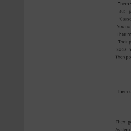
Them s
But I 
‘Cause
You no
Their 
Their 
Social 
Then pol
Them d
Them go
As dem 