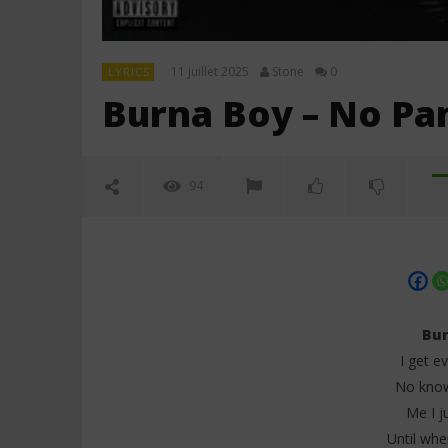
11 juillet 2025
Stone
0
LYRICS
Burna Boy – No Pan
94
Bur
I get e
No know
NOW VIEWING
Me I j
Until whe
Burna Boy – No Panic (Lyrics)
Darkoo ft