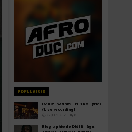
POPULAIRES
Daniel Banam – EL YAH Lyrics
(Live recording)
29 JUIN 2025
0
Biographie de Didi B : âge,