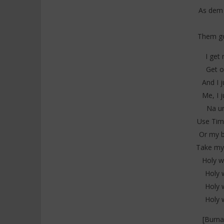
As dem 
Them go
I get
Get o
And I j
Me, I j
Na un
Use Tim
Or my b
Take my
Holy w
Holy 
Holy 
Holy 
[Burna