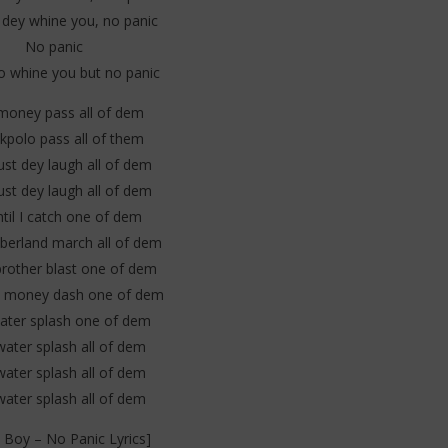
dey whine you, no panic
No panic
 whine you but no panic
 money pass all of dem
kpolo pass all of them
ust dey laugh all of dem
ust dey laugh all of dem
til I catch one of dem
berland march all of dem
rother blast one of dem
 money dash one of dem
ater splash one of dem
water splash all of dem
water splash all of dem
water splash all of dem
 Boy – No Panic Lyrics]