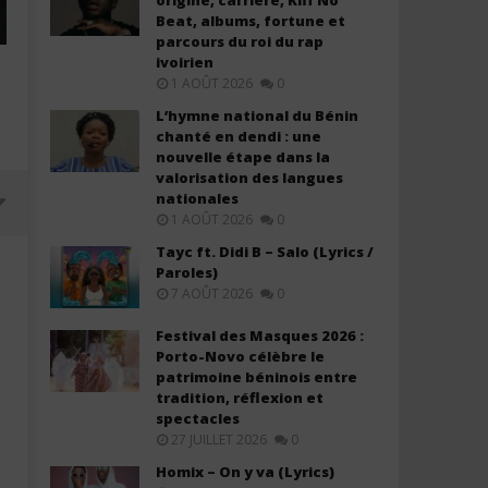
origine, carrière, Kiff No
Beat, albums, fortune et
parcours du roi du rap
ivoirien
1 AOÛT 2026
0
L’hymne national du Bénin
chanté en dendi : une
nouvelle étape dans la
valorisation des langues
nationales
1 AOÛT 2026
0
Tayc ft. Didi B – Salo (Lyrics /
Paroles)
7 AOÛT 2026
0
Festival des Masques 2026 :
Porto-Novo célèbre le
patrimoine béninois entre
tradition, réflexion et
spectacles
27 JUILLET 2026
0
Homix – On y va (Lyrics)
Davido ft. Llona – My Light (Lyrics
Davido – Guide (Lyrics &