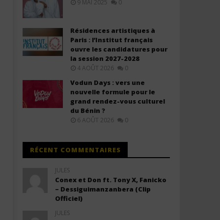
9 MAI 2025
0
& Traduction)
Traduction)
11
11
juillet
juillet
Résidences artistiques à
2025
2025
Paris : l’Institut français
Stone
Stone
ouvre les candidatures pour
la session 2027-2028
4 AOÛT 2026
0
Vodun Days : vers une
nouvelle formule pour le
grand rendez-vous culturel
du Bénin ?
6 AOÛT 2026
0
RÉCENT COMMENTAIRES
JULES
Conex et Don ft. Tony X, Fanicko
– Dessiguimanzanbera (Clip
Officiel)
JULES