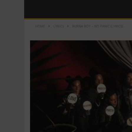
HOME
LYRICS
BURNA BOY – NO PANIC (LYRICS)