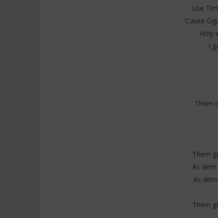
(Lyrics /
Use Tim
11
Française
juillet
‘Cause Ogu
2025
11
Stone
Holy 
juillet
2025
I g
Stone
Them d
Them go
As dem 
As dem 
Them go