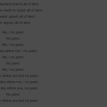
 Paroles & Traduction
(Lyrics / Paroles & Traduction
berland march all of dem
)
Française)
n want to nyash all of dem
11
water splash all of dem
juillet
2025
et okpolo all of dem
Stone
Me, I no panic
No panic
Me, I no panic
ey whine me, I no panic
Me, I no panic
No panic
Me, I no panic
 whine you but no panic
dey whine me, I no panic
dey whine you, no panic
No panic
 whine you but no panic