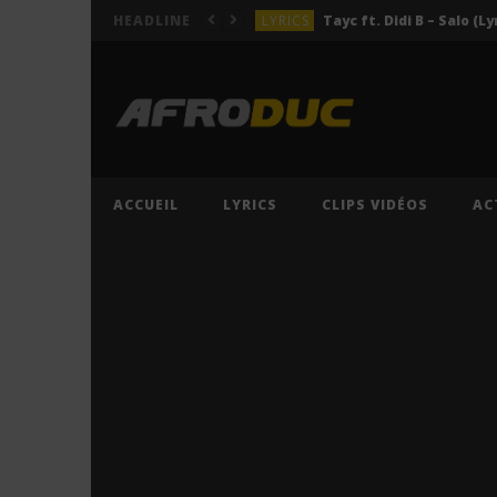
LYRICS
Tayc ft. Didi B – Salo (Ly
HEADLINE
LYRICS
LYRICS
ACTUALITÉS
LYRICS
ACCUEIL
LYRICS
CLIPS VIDÉOS
AC
LYRICS
Tayc ft. Didi B – Salo (Ly