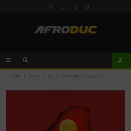
HOME
LYRICS
AITCH – ROOM FORTY-FOUR (LYRICS)