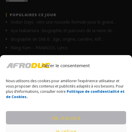
POPULAIRES CE JOUR
Vodun Days : vers une nouvelle formule pour le grand…
Aya Nakamura : biographie et parcours de la reine de…
Biographie de Didi B : âge, origine, carrière, Kiff…
Kking Kum – PANADOL Lyrics
Homix – On y va (Lyrics)
Daniel Banam – EL YAH Lyrics (Live recording)
Gérer le consentement
Suspect 95 ft Roseline Layo – Explications (Lyrics)
Nous utilisons des cookies pour améliorer l’expérience utilisateur et
Ghix – Axelerine Merryline (Lyrics)
vous proposer des contenus et publicités adaptés à vos besoins. Pour
Jeady Jay – Samedi soir (Lyrics)
plus d’informations, consulter notre
Politique de confidentialité et
de Cookies
.
Burna Boy – Kabiyesi (Lyrics)
© Copyrights Afroduc | Tous droits réservés
Ok, d’accord
CONDITIONS GÉNÉRALES
Je refuse