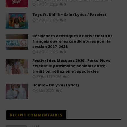
6 AOÛT 2026
0
Tayc ft. Didi B – Salo (Lyrics / Paroles)
7 AOÛT 2026
0
Résidences artistiques à Paris : l’Institut
français ouvre les candidatures pour la
session 2027-2028
4 AOÛT 2026
0
Festival des Masques 2026 : Porto-Novo
célèbre le patrimoine béninois entre
tradition, réflexion et spectacles
27 JUILLET 2026
0
Homix – On y va (Lyrics)
9 MAI 2025
0
RÉCENT COMMENTAIRES
JULES