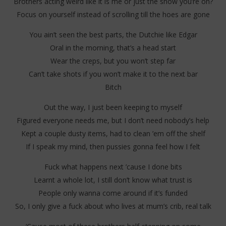
Brothers acting weird like it is me or just the snow you’re on?
Focus on yourself instead of scrolling till the hoes are gone
You ain’t seen the best parts, the Dutchie like Edgar
Oral in the morning, that’s a head start
Wear the creps, but you won’t step far
Can’t take shots if you won’t make it to the next bar
Bitch
Out the way, I just been keeping to myself
Figured everyone needs me, but I don’t need nobody’s help
Kept a couple dusty items, had to clean ’em off the shelf
If I speak my mind, then pussies gonna feel how I felt
Fuck what happens next ’cause I done bits
Learnt a whole lot, I still don’t know what trust is
People only wanna come around if it’s funded
So, I only give a fuck about who lives at mum’s crib, real talk