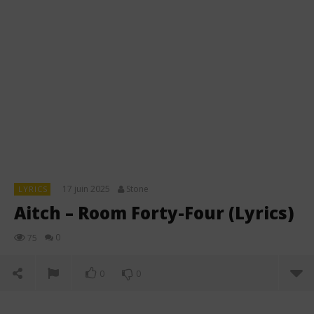
17 juin 2025
Stone
LYRICS
Aitch – Room Forty-Four (Lyrics)
0
75
0
0