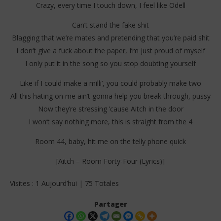
Crazy, every time I touch down, I feel like Odell
Can’t stand the fake shit
Blagging that we’re mates and pretending that you’re paid shit
I don’t give a fuck about the paper, I’m just proud of myself
I only put it in the song so you stop doubting yourself
Like if I could make a milli’, you could probably make two
All this hating on me ain’t gonna help you break through, pussy
Now they’re stressing ’cause Aitch in the door
I won’t say nothing more, this is straight from the 4
Room 44, baby, hit me on the telly phone quick
[Aitch – Room Forty-Four (Lyrics)]
Visites : 1 Aujourd’hui | 75 Totales
Partager