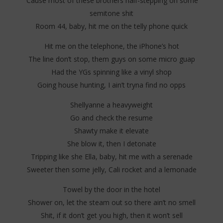
‘Cause most of these brothers half-stepping on some
semitone shit
Room 44, baby, hit me on the telly phone quick
Hit me on the telephone, the iPhone’s hot
The line don’t stop, them guys on some micro guap
Had the YGs spinning like a vinyl shop
Going house hunting, I ain’t tryna find no opps
Shellyanne a heavyweight
Go and check the resume
Shawty make it elevate
She blow it, then I detonate
Tripping like she Ella, baby, hit me with a serenade
Sweeter then some jelly, Cali rocket and a lemonade
Towel by the door in the hotel
Shower on, let the steam out so there ain’t no smell
Shit, if it don’t get you high, then it won’t sell