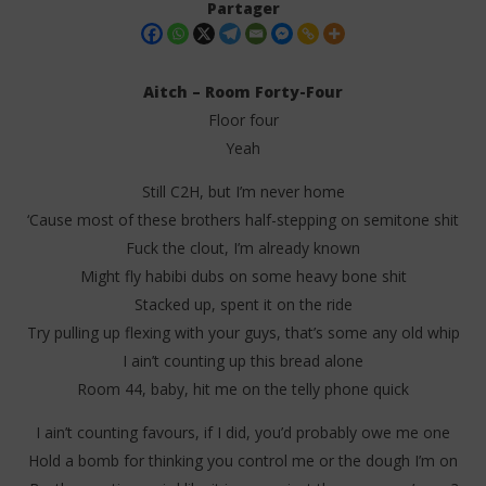
Partager
Aitch – Room Forty-Four
Floor four
Yeah
Still C2H, but I’m never home
‘Cause most of these brothers half-stepping on semitone shit
Fuck the clout, I’m already known
NOW VIEWING
Might fly habibi dubs on some heavy bone shit
Stacked up, spent it on the ride
Aitch – Room Forty-Four (Lyrics)
FAV
Try pulling up flexing with your guys, that’s some any old whip
17
17
juin
juin
I ain’t counting up this bread alone
2025
202
Stone
S
Room 44, baby, hit me on the telly phone quick
I ain’t counting favours, if I did, you’d probably owe me one
Hold a bomb for thinking you control me or the dough I’m on