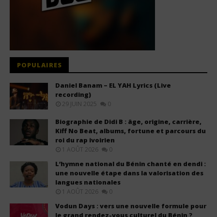
POPULAIRES
Daniel Banam – EL YAH Lyrics (Live
recording)
29 JUIN 2025
0
Biographie de Didi B : âge, origine, carrière,
Kiff No Beat, albums, fortune et parcours du
roi du rap ivoirien
1 AOÛT 2026
0
L’hymne national du Bénin chanté en dendi :
une nouvelle étape dans la valorisation des
langues nationales
1 AOÛT 2026
0
Vodun Days : vers une nouvelle formule pour
le grand rendez-vous culturel du Bénin ?