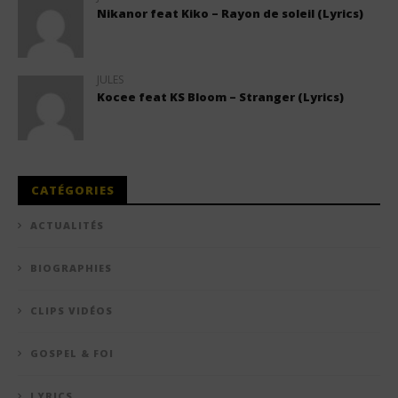
Nikanor feat Kiko – Rayon de soleil (Lyrics)
JULES
Kocee feat KS Bloom – Stranger (Lyrics)
CATÉGORIES
ACTUALITÉS
BIOGRAPHIES
CLIPS VIDÉOS
GOSPEL & FOI
LYRICS