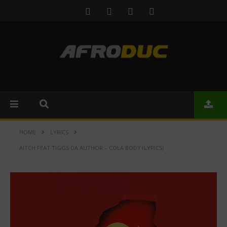
HOME
LYRICS
AITCH FEAT TIGGS DA AUTHOR – COLA BODY (LYRICS)