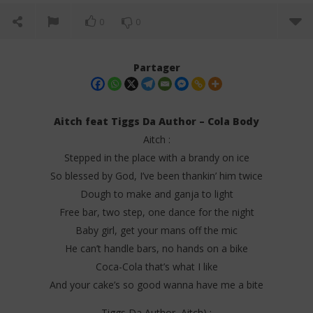
0
0
Partager
Aitch feat Tiggs Da Author – Cola Body
Aitch :
Stepped in the place with a brandy on ice
So blessed by God, I’ve been thankin’ him twice
Dough to make and ganja to light
Free bar, two step, one dance for the night
Baby girl, get your mans off the mic
NOW VIEWING
He can’t handle bars, no hands on a bike
Aitch feat Tiggs Da Author – Cola Body (Lyrics)
FAV
Coca-Cola that’s what I like
17
17
And your cake’s so good wanna have me a bite
juin
juin
2025
202
Stone
S
Tiggs Da Author, Aitch) :