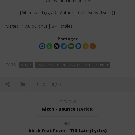
You wanna lean on me
[Aitch feat Tiggs Da Author – Cola Body (Lyrics)]
Visites : 1 Aujourd’hui | 37 Totales
Partager
TAGS:
AITCH
PAROLES DE CHANSONS | ANGLETERRE
0
0
PREVIOUS
Aitch - Bounce (Lyrics)
NEXT
Aitch feat Pozer - Till L4te (Lyrics)