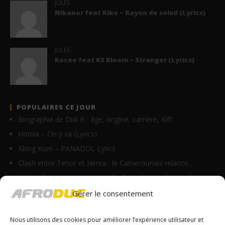
JULES
Nikanor feat Kiko – Rayon de soleil (Lyrics)
JULES
Kocee feat KS Bloom – Stranger (Lyrics)
POPULAIRES CE JOUR
Biographie de Didi B : âge, origine, carrière, Kiff…
Homix – On y va (Lyrics)
Kking Kum – PANADOL Lyrics
Clash entre Tenor et Himra : le Camerounais relance…
Vodun Days : vers une nouvelle formule pour le grand…
Nikanor – Jolie (Lyrics)
Gérer le consentement
Ghix – Axelerine Merryline (Lyrics)
Nous utilisons des cookies pour améliorer l’expérience utilisateur et
Anitta – Respira (Lyrics & Traduction)