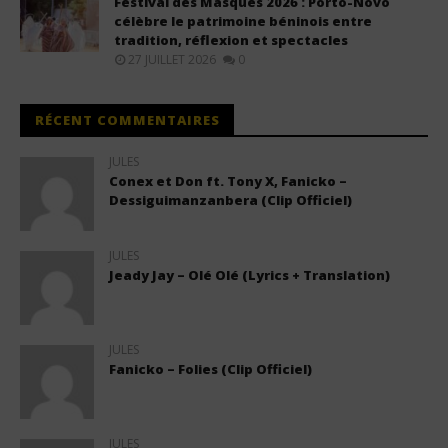
Festival des Masques 2026 : Porto-Novo
célèbre le patrimoine béninois entre
tradition, réflexion et spectacles
27 JUILLET 2026
0
RÉCENT COMMENTAIRES
JULES
Conex et Don ft. Tony X, Fanicko –
Dessiguimanzanbera (Clip Officiel)
JULES
Jeady Jay – Olé Olé (Lyrics + Translation)
JULES
Fanicko – Folies (Clip Officiel)
JULES