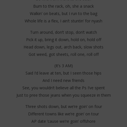
Bum to the rack, oh, she a snack
Walkin’ on beats, but I run to the bag
Whole life is a flex, I ain’t stuntin’ for nyash
Turn around, don’t stop, don’t watch
Pick it up, bring it down, hold on, hold off
Head down, legs out, arch back, slow shots
Got weed, got sheets, roll one, roll off
(It’s 3 AM)
Said I’d leave at ten, but I seen those hips
And I need new friends
See, you wouldn’t believe all the Ps I’ve spent
Just to pree those jeans when you squeeze in them
Three shots down, but we’re goin’ on four
Different towns like we’re goin’ on tour
AP date ’cause we’re goin’ offshore