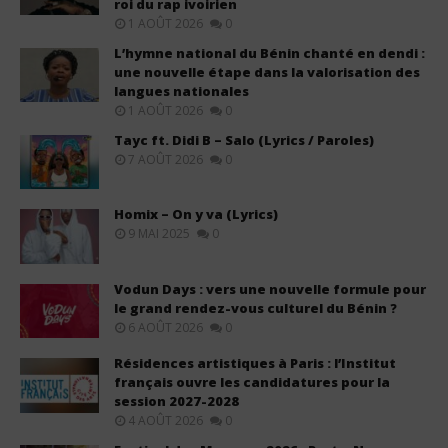
roi du rap ivoirien
1 AOÛT 2026
0
L’hymne national du Bénin chanté en dendi :
une nouvelle étape dans la valorisation des
langues nationales
1 AOÛT 2026
0
Tayc ft. Didi B – Salo (Lyrics / Paroles)
7 AOÛT 2026
0
Homix – On y va (Lyrics)
9 MAI 2025
0
Vodun Days : vers une nouvelle formule pour
le grand rendez-vous culturel du Bénin ?
6 AOÛT 2026
0
Résidences artistiques à Paris : l’Institut
français ouvre les candidatures pour la
session 2027-2028
4 AOÛT 2026
0