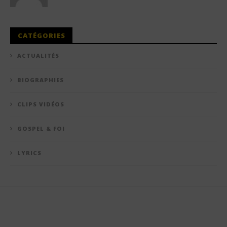
CATÉGORIES
ACTUALITÉS
BIOGRAPHIES
CLIPS VIDÉOS
GOSPEL & FOI
LYRICS