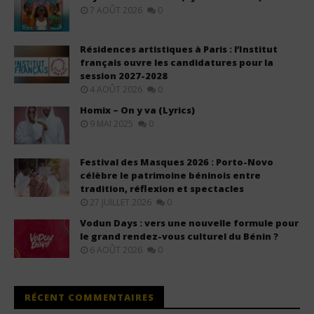
7 AOÛT 2026
0
Résidences artistiques à Paris : l’Institut
français ouvre les candidatures pour la
session 2027-2028
4 AOÛT 2026
0
Homix – On y va (Lyrics)
9 MAI 2025
0
Festival des Masques 2026 : Porto-Novo
célèbre le patrimoine béninois entre
tradition, réflexion et spectacles
27 JUILLET 2026
0
Vodun Days : vers une nouvelle formule pour
le grand rendez-vous culturel du Bénin ?
6 AOÛT 2026
0
RÉCENT COMMENTAIRES