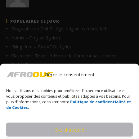
POPULAIRES CE JOUR
Biographie de Didi B : âge, origine, carrière, Kiff…
Homix – On y va (Lyrics)
Kking Kum – PANADOL Lyrics
Clash entre Tenor et Himra : le Camerounais relance…
Vodun Days : vers une nouvelle formule pour le grand…
Nikanor – Jolie (Lyrics)
Gérer le consentement
Ghix – Axelerine Merryline (Lyrics)
Nous utilisons des cookies pour améliorer l’expérience utilisateur et
Anitta – Respira (Lyrics & Traduction)
vous proposer des contenus et publicités adaptés à vos besoins. Pour
Kocee feat KS Bloom – Stranger (Lyrics)
plus d’informations, consulter notre
Politique de confidentialité et
de Cookies
.
Reik ft Xavi – La del Primer Puesto (Letra/Lyrics)
© Copyrights Afroduc | Tous droits réservés
Ok, d’accord