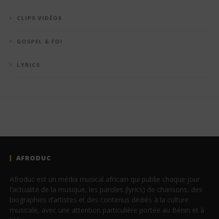
CLIPS VIDÉOS
GOSPEL & FOI
LYRICS
AFRODUC
Afroduc est un média musical africain qui publie chaque jour
l’actualité de la musique, les paroles (lyrics) de chansons, des
biographies d’artistes et des contenus dédiés à la culture
musicale, avec une attention particulière portée au Bénin et à