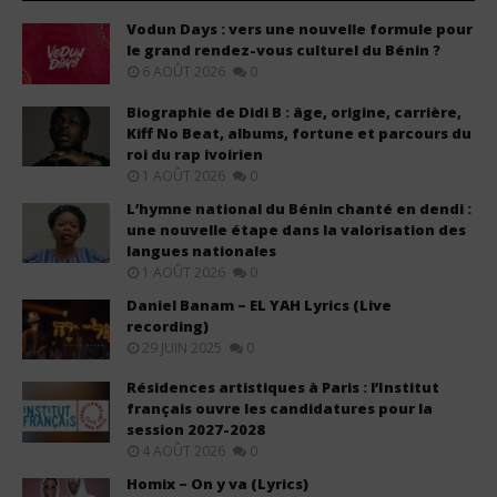
Vodun Days : vers une nouvelle formule pour
le grand rendez-vous culturel du Bénin ?
6 AOÛT 2026
0
Biographie de Didi B : âge, origine, carrière,
Kiff No Beat, albums, fortune et parcours du
roi du rap ivoirien
1 AOÛT 2026
0
L’hymne national du Bénin chanté en dendi :
une nouvelle étape dans la valorisation des
langues nationales
1 AOÛT 2026
0
Daniel Banam – EL YAH Lyrics (Live
recording)
29 JUIN 2025
0
Résidences artistiques à Paris : l’Institut
français ouvre les candidatures pour la
session 2027-2028
4 AOÛT 2026
0
Homix – On y va (Lyrics)