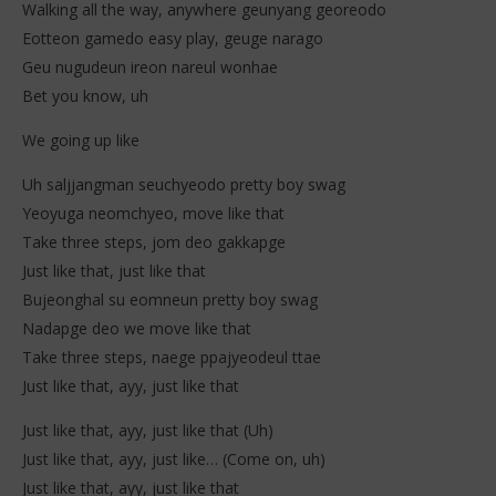
Walking all the way, anywhere geunyang georeodo
Eotteon gamedo easy play, geuge narago
Geu nugudeun ireon nareul wonhae
Bet you know, uh
We going up like
Uh saljjangman seuchyeodo pretty boy swag
Yeoyuga neomchyeo, move like that
Take three steps, jom deo gakkapge
Just like that, just like that
Bujeonghal su eomneun pretty boy swag
Nadapge deo we move like that
Take three steps, naege ppajyeodeul ttae
Just like that, ayy, just like that
Just like that, ayy, just like that (Uh)
Just like that, ayy, just like… (Come on, uh)
Just like that, ayy, just like that