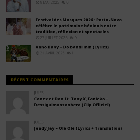
9 MAI 2025
0
Festival des Masques 2026 : Porto-Novo
célèbre le patrimoine béninois entre
tradition, réflexion et spectacles
27 JUILLET 2026
0
Vano Baby – Do bandi min (Lyrics)
21 AVRIL 2025
1
RÉCENT COMMENTAIRES
JULES
Conex et Don ft. Tony X, Fanicko –
Dessiguimanzanbera (Clip Officiel)
JULES
Jeady Jay – Olé Olé (Lyrics + Translation)