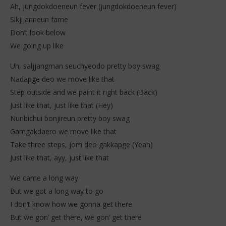
Ah, jungdokdoeneun fever (jungdokdoeneun fever)
Sikji anneun fame
Don’t look below
We going up like
Uh, saljjangman seuchyeodo pretty boy swag
Nadapge deo we move like that
Step outside and we paint it right back (Back)
Just like that, just like that (Hey)
Nunbichui bonjireun pretty boy swag
Gamgakdaero we move like that
Take three steps, jom deo gakkapge (Yeah)
Just like that, ayy, just like that
We came a long way
But we got a long way to go
I don’t know how we gonna get there
But we gon’ get there, we gon’ get there