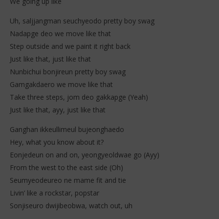
We going up like
Uh, saljjangman seuchyeodo pretty boy swag
Nadapge deo we move like that
Step outside and we paint it right back
Just like that, just like that
Nunbichui bonjireun pretty boy swag
Gamgakdaero we move like that
Take three steps, jom deo gakkapge (Yeah)
Just like that, ayy, just like that
Ganghan ikkeullimeul bujeonghaedo
Hey, what you know about it?
Eonjedeun on and on, yeongyeoldwae go (Ayy)
From the west to the east side (Oh)
Seumyeodeureo ne mame fit and tie
Livin’ like a rockstar, popstar
Sonjiseuro dwijibeobwa, watch out, uh