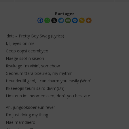
Partager
idntt – Pretty Boy Swag (Lyrics)
I, I, eyes on me
Geop eopsi deombyeo
Naege ssollin siseon
Iksukage I’m vibin’, somehow
Georeum ttara biteureo, my rhythm
Heundeullil geol, I can charm you easily (Woo)
Kkaeeojin teum sairo divin’ (Uh)
NOW VIEWING
Api
Limiteun imi neomeosseo, don’t you hesitate
8
idntt – Pretty Boy Swag (Lyrics)
jan
Ah, jungdokdoeneun fever
202
8
S
I’m just doing my thing
janvier
2026
Nae mamdaero
Stone