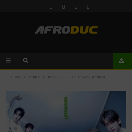
HOME
LYRICS
IDNTT – PRETTY BOY SWAG (LYRICS)