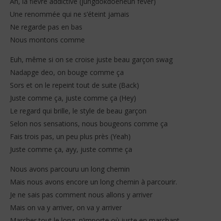
Ah, la fièvre addictive (jungdokdoeneun fever)
Une renommée qui ne s’éteint jamais
Ne regarde pas en bas
Nous montons comme
Euh, même si on se croise juste beau garçon swag
Nadapge deo, on bouge comme ça
Sors et on le repeint tout de suite (Back)
Juste comme ça, juste comme ça (Hey)
Le regard qui brille, le style de beau garçon
Selon nos sensations, nous bougeons comme ça
Fais trois pas, un peu plus près (Yeah)
Juste comme ça, ayy, juste comme ça
Nous avons parcouru un long chemin
Mais nous avons encore un long chemin à parcourir.
Je ne sais pas comment nous allons y arriver
Mais on va y arriver, on va y arriver
Marcher tout le long, n’importe où juste en marchant