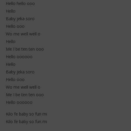
Stone
S
Hello hello ooo
Hello
Baby jeka soro
Hello ooo
Wo me well well o
Hello
Me I be ten ten ooo
Hello oooooo
Hello
Baby jeka soro
Hello ooo
Wo me well well o
Me I be ten ten ooo
Hello oooooo
Kilo fe baby so fun mi
Kilo fe baby so fun mi