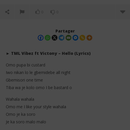
0
0
Partager
► TML Vibez ft Victony – Hello (Lyrics)
Omo pupa bi custard
Iwo nikan lo le gbemidebe all night
Gbemisori one time
Tiba wa je kolo omo I be bastard o
Wahala wahala
NOW VIEWING
Omo me I like your style wahala
TML Vibez ft Victony – Hello (Lyrics + Traduction)
Dav
Omo je ka soro
7
7
Je ka soro malo malo
juin
juin
2026
202