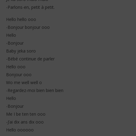
-Parlons-en, petit à petit.
Hello hello ooo
-Bonjour bonjour ooo
Hello
-Bonjour
Baby jeka soro
-Bébé continue de parler
Hello ooo
Bonjour ooo
Wo me well well o
-Regardez-moi bien bien bien
Hello
-Bonjour
Me I be ten ten ooo
-J’ai dix ans dix ooo
Hello oooooo