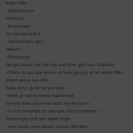
Baby Hello
-Bébé bonjour
Helloooo
-Bonjouuuur
Do me well well o
-Fais-moi bien, bien
Hellooo
-Bonjouuuur
Girl you know I be fine boy and other girls say I stubborn
-Chérie, tu sais que je suis un beau garçon, et les autres filles
disent que je suis têtu.
Baby shey I go lie for you now
-Bébé, je vais te mentir maintenant
See the babe you know that’s my woman o
-Tu vois la bombe, tu sais que c’est ma femme ?
Brown eyes soft skin sweet thigh
-Yeux bruns, peau douce, cuisses délicates