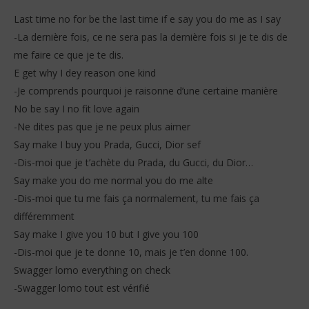
Last time no for be the last time if e say you do me as I say
-La dernière fois, ce ne sera pas la dernière fois si je te dis de
me faire ce que je te dis.
E get why I dey reason one kind
-Je comprends pourquoi je raisonne d’une certaine manière
No be say I no fit love again
-Ne dites pas que je ne peux plus aimer
Say make I buy you Prada, Gucci, Dior sef
-Dis-moi que je t’achète du Prada, du Gucci, du Dior…
Say make you do me normal you do me alte
-Dis-moi que tu me fais ça normalement, tu me fais ça
différemment
Say make I give you 10 but I give you 100
-Dis-moi que je te donne 10, mais je t’en donne 100.
Swagger lomo everything on check
-Swagger lomo tout est vérifié