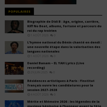
POPULAIRES
Biographie de Didi B : âge, origine, carrière,
Kiff No Beat, albums, fortune et parcours du
roi du rap ivoirien
1 AOÛT 2026
0
L’hymne national du Bénin chanté en dendi :
une nouvelle étape dans la valorisation des
langues nationales
1 AOÛT 2026
0
Daniel Banam – EL YAH Lyrics (Live
recording)
29 JUIN 2025
0
Résidences artistiques à Paris : l’Institut
français ouvre les candidatures pour la
session 2027-2028
4 AOÛT 2026
0
Mérite et Mémoire 2026 : les légendes de la
musique béninoise à l’honneur avant la fête