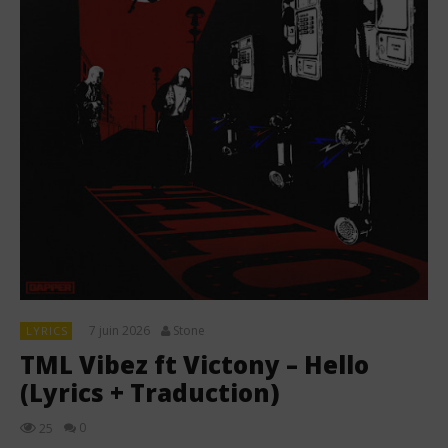
7 juin 2026
Stone
LYRICS
TML Vibez ft Victony – Hello
(Lyrics + Traduction)
0
25