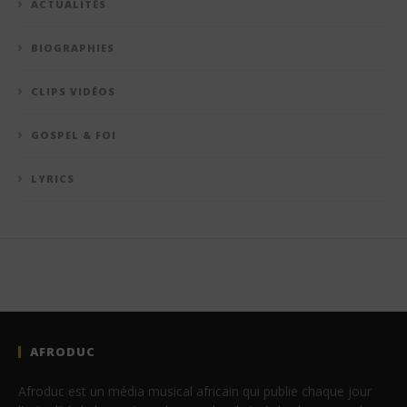
ACTUALITÉS
BIOGRAPHIES
CLIPS VIDÉOS
GOSPEL & FOI
LYRICS
AFRODUC
Afroduc est un média musical africain qui publie chaque jour