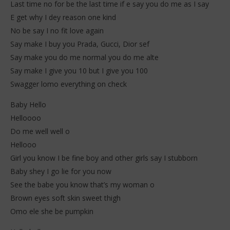
Last time no for be the last time if e say you do me as I say
E get why I dey reason one kind
No be say I no fit love again
Say make I buy you Prada, Gucci, Dior sef
Say make you do me normal you do me alte
Say make I give you 10 but I give you 100
Swagger lomo everything on check
Baby Hello
Helloooo
Do me well well o
Hellooo
Girl you know I be fine boy and other girls say I stubborn
Baby shey I go lie for you now
See the babe you know that’s my woman o
Brown eyes soft skin sweet thigh
Omo ele she be pumpkin