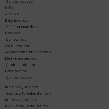
-Bonjour oooooo
Hello
-Bonjour
Baby jeka soro
-Bébé continue de parler
Hello ooo
-Bonjour ooo
Wo me well well o
-Regardez-moi bien bien bien
Me I be ten ten ooo
-J’ai dix ans dix ooo
Hello oooooo
-Bonjour oooooo
Kilo fe baby so fun mi
-Que veux-tu, bébé, dis-moi ?
Kilo fe baby so fun mi
-Que veux-tu, bébé, dis-moi ?