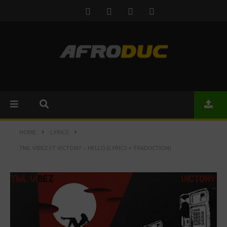
HOME
LYRICS
TML VIBEZ FT VICTONY – HELLO (LYRICS + TRADUCTION)