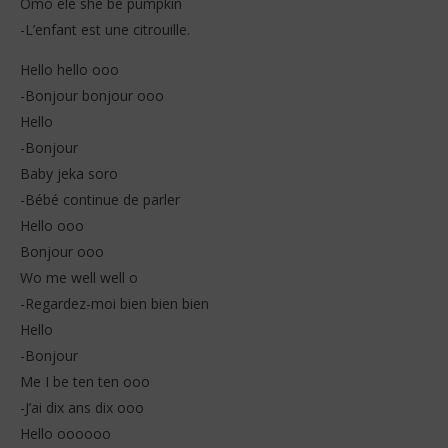
Omo ele she be pumpkin
-L’enfant est une citrouille.
Hello hello ooo
-Bonjour bonjour ooo
Hello
-Bonjour
Baby jeka soro
-Bébé continue de parler
Hello ooo
Bonjour ooo
Wo me well well o
-Regardez-moi bien bien bien
Hello
-Bonjour
Me I be ten ten ooo
-J’ai dix ans dix ooo
Hello oooooo