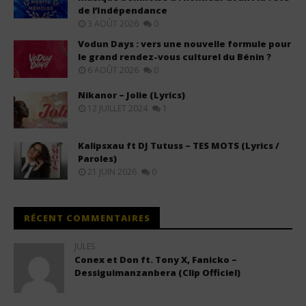
de l’Indépendance
3 AOÛT 2026
0
Vodun Days : vers une nouvelle formule pour
le grand rendez-vous culturel du Bénin ?
6 AOÛT 2026
0
Nikanor – Jolie (Lyrics)
12 JUILLET 2024
1
Kalipsxau ft DJ Tutuss – TES MOTS (Lyrics /
Paroles)
21 JUIN 2026
0
RÉCENT COMMENTAIRES
JULES
Conex et Don ft. Tony X, Fanicko –
Dessiguimanzanbera (Clip Officiel)