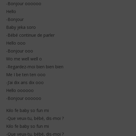
-Bonjour oooooo
Hello
-Bonjour
Baby jeka soro
-Bébé continue de parler
Hello ooo
-Bonjour ooo
Wo me well well o
-Regardez-moi bien bien bien
Me I be ten ten ooo
-J’ai dix ans dix ooo
Hello oooooo
-Bonjour oooooo
Kilo fe baby so fun mi
-Que veux-tu, bébé, dis-moi ?
Kilo fe baby so fun mi
-Que veux-tu, bébé, dis-moi ?