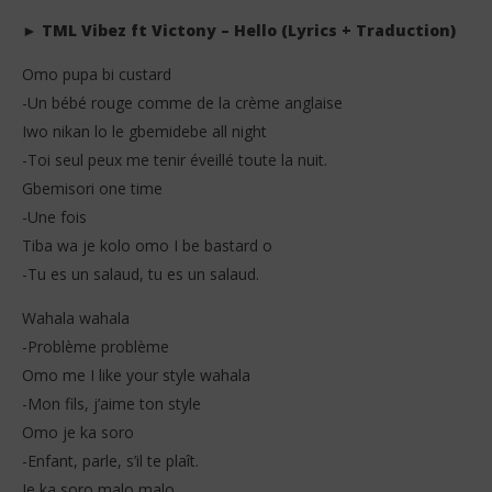
► TML Vibez ft Victony – Hello (Lyrics + Traduction)
Omo pupa bi custard
-Un bébé rouge comme de la crème anglaise
Iwo nikan lo le gbemidebe all night
-Toi seul peux me tenir éveillé toute la nuit.
Gbemisori one time
-Une fois
Tiba wa je kolo omo I be bastard o
-Tu es un salaud, tu es un salaud.
Wahala wahala
-Problème problème
Omo me I like your style wahala
-Mon fils, j’aime ton style
Omo je ka soro
-Enfant, parle, s’il te plaît.
Je ka soro malo malo