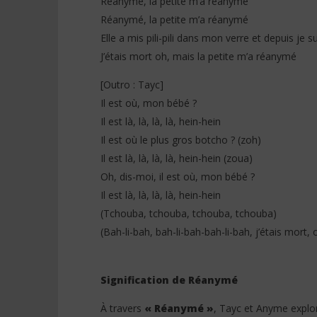
Réanymé, la petite m’a réanymé
Réanymé, la petite m’a réanymé
Elle a mis pili-pili dans mon verre et depuis je 
J’étais mort oh, mais la petite m’a réanymé
[Outro : Tayc]
Il est où, mon bébé ?
Il est là, là, là, là, hein-hein
Il est où le plus gros botcho ? (zoh)
Il est là, là, là, là, hein-hein (zoua)
Oh, dis-moi, il est où, mon bébé ?
Il est là, là, là, là, hein-hein
(Tchouba, tchouba, tchouba, tchouba)
(Bah-li-bah, bah-li-bah-bah-li-bah, j’étais mort,
Signification de Réanymé
À travers
« Réanymé »
, Tayc et Anyme explor