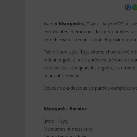
Avec
« Réanymé »
, Tayc et Anyme023 unisse
entraînantes et émotions. Les deux artistes rac
entre blessures, réconciliation et passion retro
NOW VIEWING
Fidèle à son style, Tayc alterne chant et mélod
Tayc ft Anyme023 – Réanymé
Davido f
redonner goût à la vie après une période de s
(Lyrics / Paroles)
(Lyrics &
introspective, évoquant les regrets, les erreurs 
26
26
juin
juin
pourtant terminée.
2026
2026
Stone
Stone
Découvrez ci-dessous les paroles complètes d
Réanymé – Paroles
[Intro : Tayc]
Mesdames et messieurs
Ne me tente pas hein