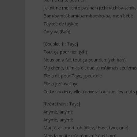
J’ai dit ne me tente pas hein (tchin-tchiba-tchiba
Bam-bambi-bami-bam-bambo-ba, mon bébé
Taykee de taykee
On y va (Bah)
[Couplet 1 : Tayc]
Tout ça pour rien (yih)
Nous on a fait tout ça pour rien (yeh bah)
Ma chérie, tu m’as dit que tu m’aimais seuleme
Elle a dit pour Tayc, j’peux die
Elle a juré wallaye
Cette sorcière, elle trouvera toujours les mot
[Pré-réfrain : Tayc]
Anymé, anymé
Anymé, anymé
Moi j’étais mort, oh (Allez, three, two, one)
Mais la petite m’a réanymé (Let’s go)