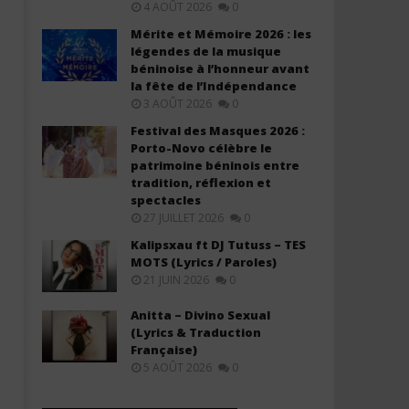
4 AOÛT 2026
0
Mérite et Mémoire 2026 : les
légendes de la musique
béninoise à l’honneur avant
la fête de l’Indépendance
3 AOÛT 2026
0
Festival des Masques 2026 :
Porto-Novo célèbre le
patrimoine béninois entre
Black M ft. Ariel Sheney – Monter
Gims – Fantaisie (Lyrics / 
tradition, réflexion et
Descendre (Lyrics / Paroles)
26
spectacles
juin
26
27 JUILLET 2026
0
2026
juin
Stone
2026
Kalipsxau ft DJ Tutuss – TES
Stone
MOTS (Lyrics / Paroles)
21 JUIN 2026
0
Anitta – Divino Sexual
(Lyrics & Traduction
Française)
5 AOÛT 2026
0