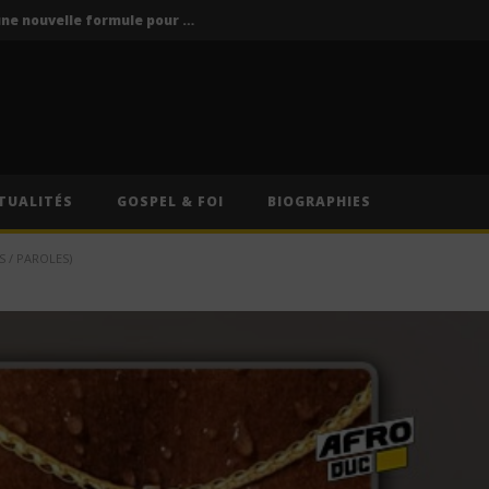
Vodun Days : vers une nouvelle formule pour le grand rendez-vous culturel du Bénin ?
ics / Paroles)
Traduction Française)
Anitta – Divino Sexual (Lyrics & Traduction Française)
Anitta – Pra Você Gostar De Mim (Lyrics & Traduction)
TUALITÉS
GOSPEL & FOI
BIOGRAPHIES
Vodun Days : vers une nouvelle formule pour le grand rendez-vous culturel du Bénin ?
 / PAROLES)