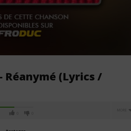
– Réanymé (Lyrics /
MORE
0
0