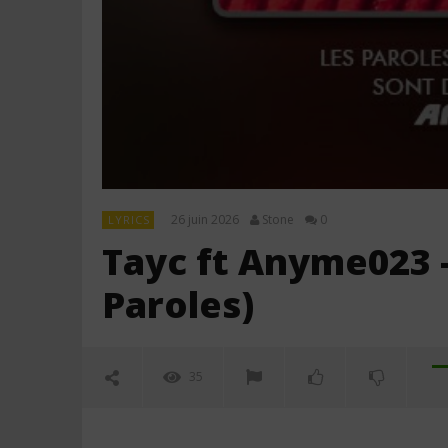
26 juin 2026
Stone
0
LYRICS
Tayc ft Anyme023 
Paroles)
35