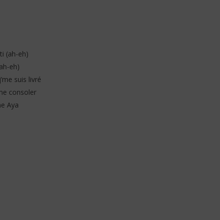
-ti (ah-eh)
(ah-eh)
j’me suis livré
 me consoler
mme Aya