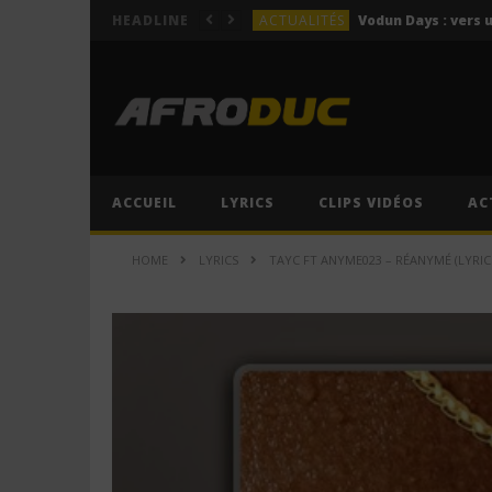
ACTUALITÉS
HEADLINE
LYRICS
Himra – Plus de love (Lyr
LYRICS
Anitta – Azul (Lyrics & 
LYRICS
LYRICS
ACCUEIL
LYRICS
CLIPS VIDÉOS
AC
ACTUALITÉS
HOME
LYRICS
TAYC FT ANYME023 – RÉANYMÉ (LYRICS