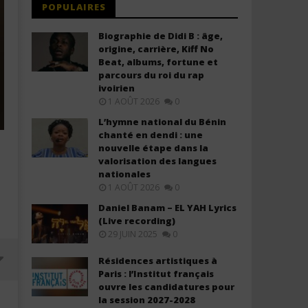
POPULAIRES
Biographie de Didi B : âge,
origine, carrière, Kiff No
Beat, albums, fortune et
parcours du roi du rap
ivoirien
1 AOÛT 2026
0
L’hymne national du Bénin
chanté en dendi : une
nouvelle étape dans la
valorisation des langues
nationales
1 AOÛT 2026
0
Daniel Banam – EL YAH Lyrics
(Live recording)
29 JUIN 2025
0
Résidences artistiques à
Paris : l’Institut français
ouvre les candidatures pour
la session 2027-2028