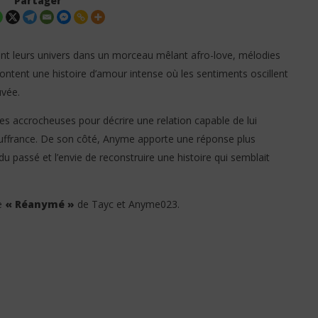
Partager
nt leurs univers dans un morceau mêlant afro-love, mélodies
ontent une histoire d’amour intense où les sentiments oscillent
uvée.
ies accrocheuses pour décrire une relation capable de lui
t. Aya Nakamura - Yaya
Olivier Cheuwa ft. Claudy Siar –
ouffrance. De son côté, Anyme apporte une réponse plus
 Traduction)
Ne Laisse Personne (Lyrics)
du passé et l’envie de reconstruire une histoire qui semblait
26
juin
2026
Stone
e
« Réanymé »
de Tayc et Anyme023.