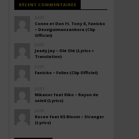
RÉCENT COMMENTAIRES
JULES
Conex et Don ft. Tony X, Fanicko
– Dessiguimanzanbera (Clip
Officiel)
JULES
Jeady Jay – Olé Olé (Lyrics +
Translation)
JULES
Fanicko – Folies (Clip Officiel)
JULES
Nikanor feat Kiko – Rayon de
soleil (Lyrics)
JULES
Kocee feat KS Bloom – Stranger
(Lyrics)