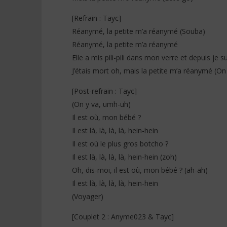
[Refrain : Tayc]
Réanymé, la petite m’a réanymé (Souba)
Réanymé, la petite m’a réanymé
Elle a mis pili-pili dans mon verre et depuis je 
J’étais mort oh, mais la petite m’a réanymé (On
[Post-refrain : Tayc]
(On y va, umh-uh)
Il est où, mon bébé ?
Il est là, là, là, là, hein-hein
Il est où le plus gros botcho ?
Il est là, là, là, là, hein-hein (zoh)
Oh, dis-moi, il est où, mon bébé ? (ah-ah)
Il est là, là, là, là, hein-hein
(Voyager)
[Couplet 2 : Anyme023 & Tayc]