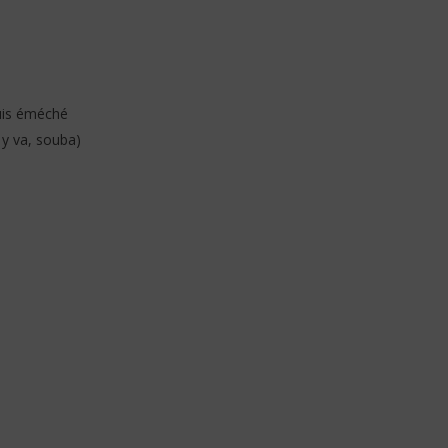
suis éméché
 y va, souba)