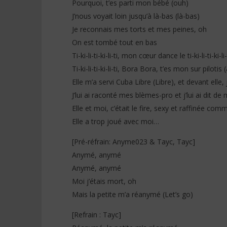
Pourquoi, t’es parti mon bébé (ouh)
J’nous voyait loin jusqu’à là-bas (là-bas)
Je reconnais mes torts et mes peines, oh
On est tombé tout en bas
Ti-ki-li-ti-ki-li-ti, mon cœur dance le ti-ki-li-ti-ki-li
Ti-ki-li-ti-ki-li-ti, Bora Bora, t’es mon sur pilotis 
Elle m’a servi Cuba Libre (Libre), et devant elle, 
J’lui ai raconté mes blèmes-pro et j’lui ai dit de
Elle et moi, c’était le fire, sexy et raffinée co
Elle a trop joué avec moi…
[Pré-réfrain: Anyme023 & Tayc, Tayc]
Anymé, anymé
Anymé, anymé
Moi j’étais mort, oh
Mais la petite m’a réanymé (Let’s go)
[Refrain : Tayc]