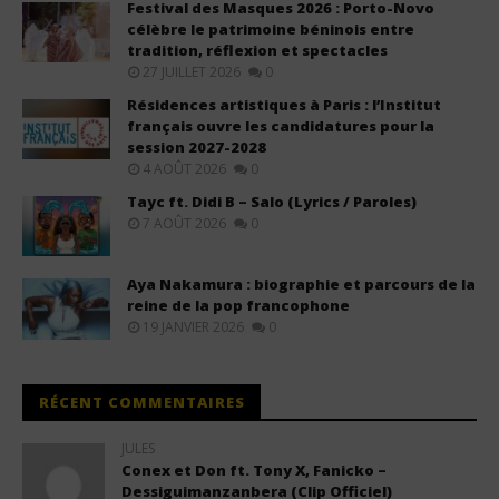
Festival des Masques 2026 : Porto-Novo
célèbre le patrimoine béninois entre
tradition, réflexion et spectacles
27 JUILLET 2026
0
Résidences artistiques à Paris : l’Institut
français ouvre les candidatures pour la
session 2027-2028
4 AOÛT 2026
0
Tayc ft. Didi B – Salo (Lyrics / Paroles)
7 AOÛT 2026
0
Aya Nakamura : biographie et parcours de la
reine de la pop francophone
19 JANVIER 2026
0
RÉCENT COMMENTAIRES
JULES
Conex et Don ft. Tony X, Fanicko –
Dessiguimanzanbera (Clip Officiel)