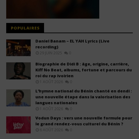
POPULAIRES
Daniel Banam – EL YAH Lyrics (Live
recording)
29 JUIN 2025
0
Biographie de Didi B : âge, origine, carrière,
Kiff No Beat, albums, fortune et parcours du
roi du rap ivoirien
1 AOÛT 2026
0
L’hymne national du Bénin chanté en dendi :
une nouvelle étape dans la valorisation des
langues nationales
1 AOÛT 2026
0
Vodun Days : vers une nouvelle formule pour
le grand rendez-vous culturel du Bénin ?
6 AOÛT 2026
0