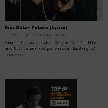
Diez Dola – Ratata (Lyrics)
11 mars 2025
Stone
0
+2
0
138
Aaaah paster assalamualaikum. Sorry yesu Christo ashimwe
nako. Ubu ndashaka ko umpa... Diez Dola - Ratata (Lyrics)
READ MORE