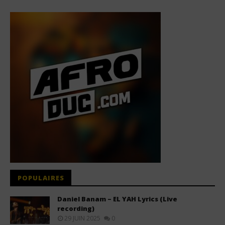
POPULAIRES
Daniel Banam – EL YAH Lyrics (Live
recording)
29 JUIN 2025
0