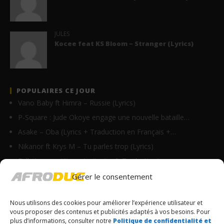
JULES
Kocee feat KS Bloom – Stranger (Lyrics)
POPULAIRES CE JOUR
Vano Baby ft Himra – Russie (Lyrics)
P-Square : Jude Okoye engage une nouvelle bataille…
Asake – Oba (Lyrics + Traduction en Français +…
Nikanor ft Krys M – Tu parles trop (Lyrics)
Fally Ipupa – Kitamata (Lyrics & Traduction)
Axel Merryl feat Toofan – Gba gba (Lyrics)
Gérer le consentement
Skzi Starls – Outlaw Lyrics
Nous utilisons des cookies pour améliorer l’expérience utilisateur et
Skzi Starls – Rebirth Lyrics (ft. Aguero Banks)
vous proposer des contenus et publicités adaptés à vos besoins. Pour
Burna Boy feat Travis Scott – TaTaTa (Lyrics)
plus d’informations, consulter notre
Politique de confidentialité et