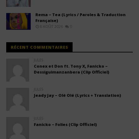
Rema – Tea (Lyrics / Paroles & Traduction
Française)
8 AOÛT 2026
0
RÉCENT COMMENTAIRES
JULES
Conex et Don ft. Tony X, Fanicko –
Dessiguimanzanbera (Clip Officiel)
JULES
Jeady Jay – Olé Olé (Lyrics + Translation)
JULES
Fanicko – Folies (Clip Officiel)