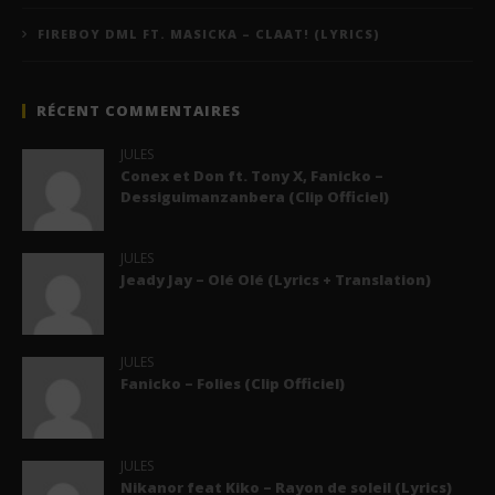
FIREBOY DML FT. MASICKA – CLAAT! (LYRICS)
RÉCENT COMMENTAIRES
JULES
Conex et Don ft. Tony X, Fanicko –
Dessiguimanzanbera (Clip Officiel)
JULES
Jeady Jay – Olé Olé (Lyrics + Translation)
JULES
Fanicko – Folies (Clip Officiel)
JULES
Nikanor feat Kiko – Rayon de soleil (Lyrics)