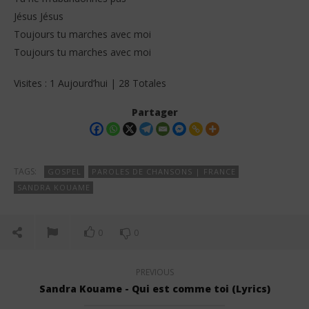
Jésus Jésus
Toujours tu marches avec moi
Toujours tu marches avec moi
Visites : 1 Aujourd’hui | 28 Totales
Partager
TAGS:
GOSPEL
PAROLES DE CHANSONS | FRANCE
SANDRA KOUAME
0
0
PREVIOUS
Sandra Kouame - Qui est comme toi (Lyrics)