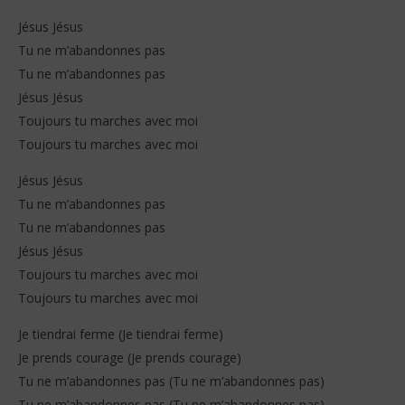
Jésus Jésus
Tu ne m’abandonnes pas
Tu ne m’abandonnes pas
Jésus Jésus
Toujours tu marches avec moi
Toujours tu marches avec moi
Jésus Jésus
Tu ne m’abandonnes pas
Tu ne m’abandonnes pas
Jésus Jésus
Toujours tu marches avec moi
Toujours tu marches avec moi
Je tiendrai ferme (Je tiendrai ferme)
Je prends courage (Je prends courage)
Tu ne m’abandonnes pas (Tu ne m’abandonnes pas)
Tu ne m’abandonnes pas (Tu ne m’abandonnes pas)