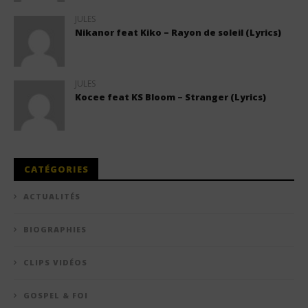
JULES
Nikanor feat Kiko – Rayon de soleil (Lyrics)
JULES
Kocee feat KS Bloom – Stranger (Lyrics)
CATÉGORIES
ACTUALITÉS
BIOGRAPHIES
CLIPS VIDÉOS
GOSPEL & FOI