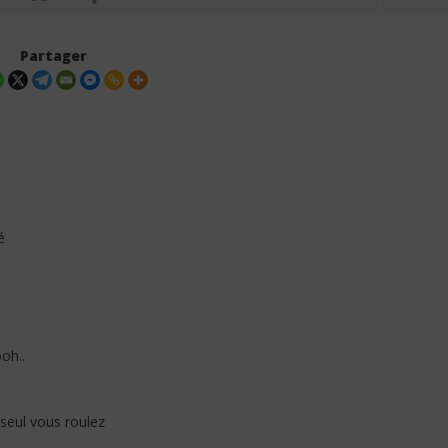
Partager
é
idi B – Salo (Lyrics /
Himra – Plus de love (Lyrics /
Paroles)
4
décembre
2025
Stone
ooh..
 seul vous roulez