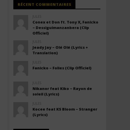
RÉCENT COMMENTAIRES
JULES
Conex et Don ft. Tony X, Fanicko
– Dessiguimanzanbera (Clip
Officiel)
JULES
Jeady Jay – Olé Olé (Lyrics +
Translation)
JULES
Fanicko – Folies (Clip Officiel)
JULES
Nikanor feat Kiko – Rayon de
soleil (Lyrics)
JULES
Kocee feat KS Bloom – Stranger
(Lyrics)