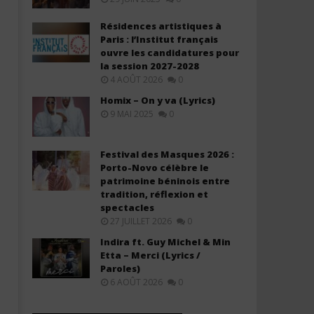
Résidences artistiques à
Paris : l’Institut français
ouvre les candidatures pour
la session 2027-2028
4 AOÛT 2026
0
Homix – On y va (Lyrics)
9 MAI 2025
0
Festival des Masques 2026 :
Porto-Novo célèbre le
patrimoine béninois entre
tradition, réflexion et
spectacles
27 JUILLET 2026
0
Indira ft. Guy Michel & Min
Etta – Merci (Lyrics /
Paroles)
6 AOÛT 2026
0