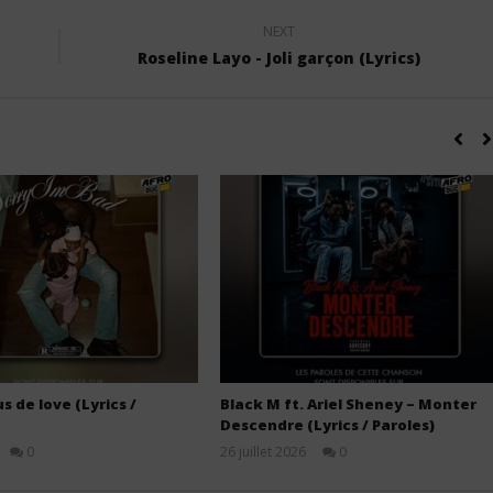
NEXT
Roseline Layo - Joli garçon (Lyrics)
s de love (Lyrics /
Black M ft. Ariel Sheney – Monter
Descendre (Lyrics / Paroles)
0
26 juillet 2026
0
Stone
Stone