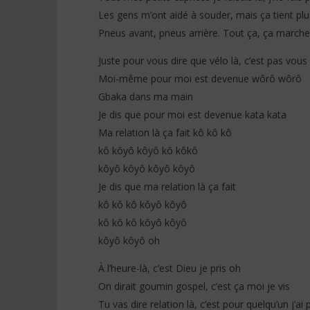
Les gens m’ont aidé à souder, mais ça tient plu
Pneus avant, pneus arrière. Tout ça, ça marche
Juste pour vous dire que vélo là, c’est pas vous
Moi-même pour moi est devenue wôrô wôrô
Gbaka dans ma main
Je dis que pour moi est devenue kata kata
Ma relation là ça fait kô kô kô
kô kôyô kôyô kô kôkô
kôyô kôyô kôyô kôyô
Je dis que ma relation là ça fait
kô kô kô kôyô kôyô
kô kô kô kôyô kôyô
kôyô kôyô oh
À l’heure-là, c’est Dieu je pris oh
On dirait goumin gospel, c’est ça moi je vis
Tu vas dire relation là, c’est pour quelqu’un j’ai p