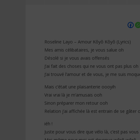
Roseline Layo – Amour Kôyô Kôyô (Lyrics)
Mes amis célibataires, je vous salue oh
Désolé si je vous avais offensés
NOW VIEWING
J’ai fait des choses qui ne vous ont pas plus oh
J’ai trouvé l’amour et de vous, je me suis moqu
Roseline Layo – Amour Kôyô Kôyô
Tayc ft. D
(Lyrics)
Paroles)
Mais c’était une plaisanterie oooyih
4
4
décembre
décembre
Vrai vrai là je m’amusais ooh
2025
2025
Stone
Stone
Sinon préparer mon retour ooh
Relation j’ai affichée là est entrain de se gâter 
iéh !
Juste pour vous dire que vélo là, c’est pas vous
Moi-même pour moi est devenue wôrô wôrô