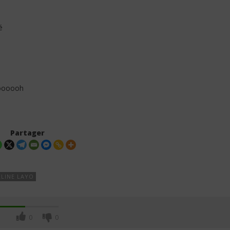
é
r oooooh
Partager
LINE LAYO
0
0