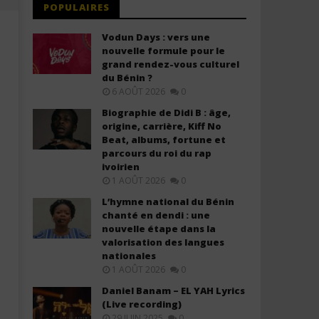
POPULAIRES
Vodun Days : vers une
nouvelle formule pour le
grand rendez-vous culturel
du Bénin ?
6 AOÛT 2026
0
Biographie de Didi B : âge,
origine, carrière, Kiff No
Beat, albums, fortune et
parcours du roi du rap
ivoirien
Black M ft. Ariel Sheney – Monter
Josey – Témoignage (Lyric
1 AOÛT 2026
0
Descendre (Lyrics / Paroles)
Paroles)
4
4
L’hymne national du Bénin
décembre
décembre
chanté en dendi : une
2025
2025
nouvelle étape dans la
Stone
Stone
valorisation des langues
nationales
1 AOÛT 2026
0
Daniel Banam – EL YAH Lyrics
(Live recording)
29 JUIN 2025
0