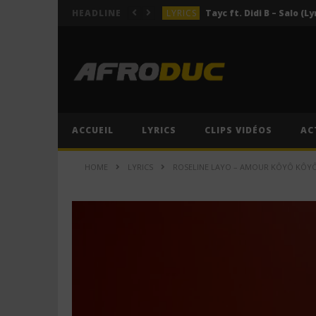
LYRICS
Tayc ft. Didi B – Salo (Ly
HEADLINE
LYRICS
LYRICS
ACTUALITÉS
LYRICS
ACCUEIL
LYRICS
CLIPS VIDÉOS
AC
LYRICS
Tayc ft. Didi B – Salo (Ly
HOME
LYRICS
ROSELINE LAYO – AMOUR KÔYÔ KÔYÔ 