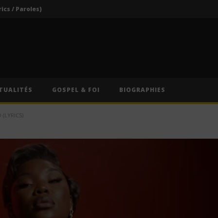
rics / Paroles)
Darkoo ft. Asake – That Girl (Lyrics / Paroles & Traduction Française)
Oberz ft. Qing Madi – Lucky (Lyrics / Paroles & Traduction Française)
Afrique du Sud : Oprah Winfrey fermera son école pour jeunes filles après près de vingt ans d’activité
Indira ft. Guy Michel & Min Etta – Merci (Lyrics / Paroles)
TUALITÉS
GOSPEL & FOI
BIOGRAPHIES
rics / Paroles)
(LYRICS)