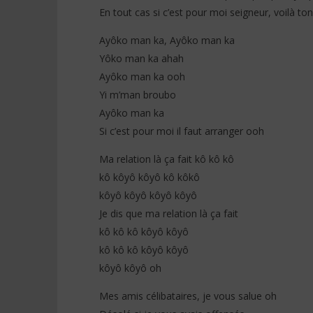
En tout cas si c’est pour moi seigneur, voilà to
Ayôko man ka, Ayôko man ka
Yôko man ka ahah
Ayôko man ka ooh
Yi m’man broubo
Ayôko man ka
Si c’est pour moi il faut arranger ooh
Ma relation là ça fait kô kô kô
kô kôyô kôyô kô kôkô
kôyô kôyô kôyô kôyô
Je dis que ma relation là ça fait
kô kô kô kôyô kôyô
kô kô kô kôyô kôyô
kôyô kôyô oh
Mes amis célibataires, je vous salue oh