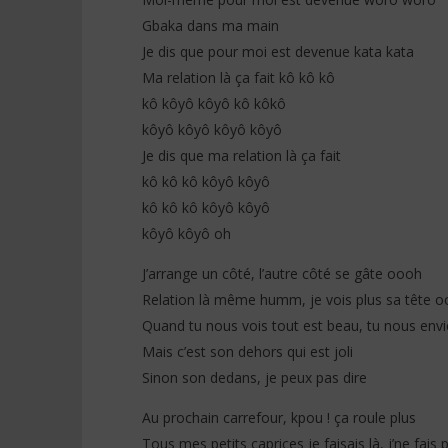
Gbaka dans ma main
Je dis que pour moi est devenue kata kata
Ma relation là ça fait kô kô kô
kô kôyô kôyô kô kôkô
kôyô kôyô kôyô kôyô
Je dis que ma relation là ça fait
kô kô kô kôyô kôyô
kô kô kô kôyô kôyô
kôyô kôyô oh
J’arrange un côté, l’autre côté se gâte oooh
Relation là même humm, je vois plus sa tête 
Quand tu nous vois tout est beau, tu nous envi
Mais c’est son dehors qui est joli
Sinon son dedans, je peux pas dire
Au prochain carrefour, kpou ! ça roule plus
Tous mes petits caprices je faisais là, j’ne fais 