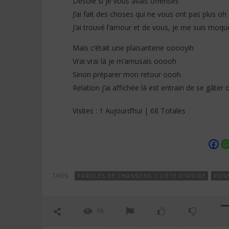
Désolé si je vous avais offensés
J’ai fait des choses qui ne vous ont pas plus oh
J’ai trouvé l’amour et de vous, je me suis moqu
Mais c’était une plaisanterie ooooyih
Vrai vrai là je m’amusais ooooh
Sinon préparer mon retour oooh
Relation j’ai affichée là est entrain de se gâte
Visites : 1 Aujourd’hui | 68 Totales
TAGS:
PAROLES DE CHANSONS | CÔTE D'IVOIRE
ROSE
68