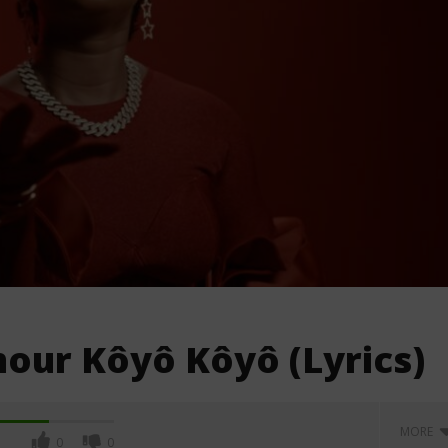
mour Kôyô Kôyô (Lyrics)
MORE
0
0