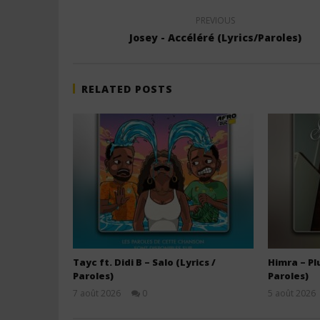
PREVIOUS
Josey - Accéléré (Lyrics/Paroles)
RELATED POSTS
Tayc ft. Didi B – Salo (Lyrics /
Himra – Plu
Paroles)
Paroles)
7 août 2026
0
5 août 2026
Stone