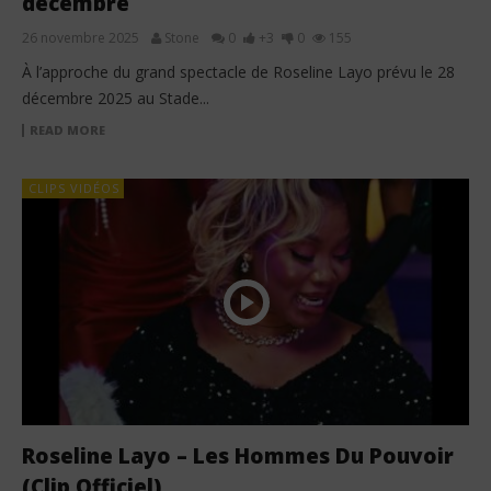
décembre
26 novembre 2025
Stone
0
+3
0
155
À l’approche du grand spectacle de Roseline Layo prévu le 28
décembre 2025 au Stade...
READ MORE
CLIPS VIDÉOS
Roseline Layo – Les Hommes Du Pouvoir
(Clip Officiel)