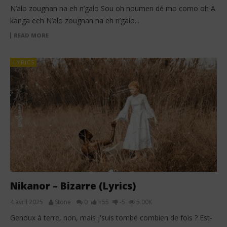
N’alo zougnan na eh n’galo Sou oh noumen dé mo como oh A
kanga eeh N’alo zougnan na eh n’galo...
READ MORE
LYRICS
Nikanor – Bizarre (Lyrics)
4 avril 2025
Stone
0
+55
-5
5.00K
Genoux à terre, non, mais j'suis tombé combien de fois ? Est-