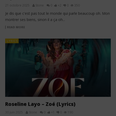
21 octobre 2025
Stone
0
+2
0
350
Je dis que c'est pas tout le monde qui parle beaucoup oh. Mon
montrer ses biens, sinon il a ça oh...
READ MORE
LYRICS
Roseline Layo – Zoé (Lyrics)
30 juin 2025
Stone
0
+1
0
190