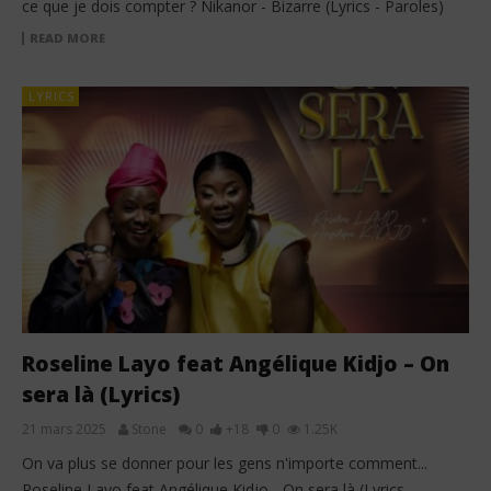
ce que je dois compter ? Nikanor - Bizarre (Lyrics - Paroles)
READ MORE
LYRICS
Roseline Layo feat Angélique Kidjo – On
sera là (Lyrics)
21 mars 2025
Stone
0
+18
0
1.25K
On va plus se donner pour les gens n'importe comment...
Roseline Layo feat Angélique Kidjo - On sera là (Lyrics -