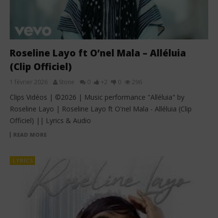
Roseline Layo ft O’nel Mala – Alléluia
(Clip Officiel)
1 février 2026
Stone
0
+2
0
296
Clips Vidéos | ©2026 | Music performance "Alléluia" by
Roseline Layo | Roseline Layo ft O'nel Mala - Alléluia (Clip
Officiel) || Lyrics & Audio
READ MORE
LYRICS