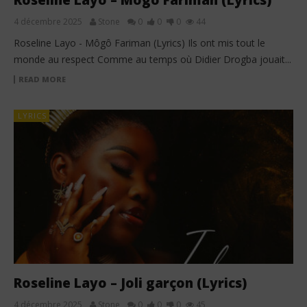
Roseline Layo – Môgô Fariman (Lyrics)
4 décembre 2025
Stone
0
0
0
44
Roseline Layo - Môgô Fariman (Lyrics) Ils ont mis tout le
monde au respect Comme au temps où Didier Drogba jouait...
READ MORE
LYRICS
Roseline Layo – Joli garçon (Lyrics)
4 décembre 2025
Stone
0
0
0
45