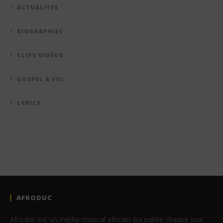
ACTUALITÉS
BIOGRAPHIES
CLIPS VIDÉOS
GOSPEL & FOI
LYRICS
AFRODUC
Afroduc est un média musical africain qui publie chaque jour