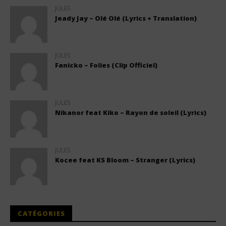
JULES
Jeady Jay – Olé Olé (Lyrics + Translation)
JULES
Fanicko – Folies (Clip Officiel)
JULES
Nikanor feat Kiko – Rayon de soleil (Lyrics)
JULES
Kocee feat KS Bloom – Stranger (Lyrics)
CATÉGORIES