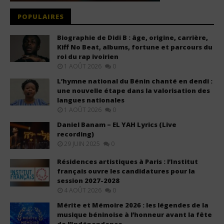
POPULAIRES
Biographie de Didi B : âge, origine, carrière,
Kiff No Beat, albums, fortune et parcours du
roi du rap ivoirien
1 AOÛT 2026
0
L’hymne national du Bénin chanté en dendi :
une nouvelle étape dans la valorisation des
langues nationales
1 AOÛT 2026
0
Daniel Banam – EL YAH Lyrics (Live
recording)
29 JUIN 2025
0
Résidences artistiques à Paris : l’Institut
français ouvre les candidatures pour la
session 2027-2028
4 AOÛT 2026
0
Mérite et Mémoire 2026 : les légendes de la
musique béninoise à l’honneur avant la fête