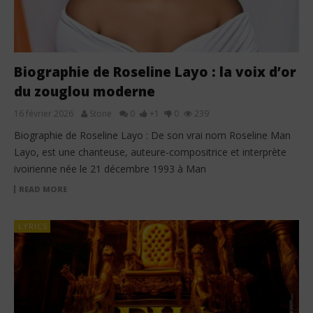
Biographie de Roseline Layo : la voix d’or
du zouglou moderne
16 février 2026
Stone
0
+1
0
239
Biographie de Roseline Layo : De son vrai nom Roseline Man
Layo, est une chanteuse, auteure-compositrice et interprète
ivoirienne née le 21 décembre 1993 à Man
READ MORE
LYRICS