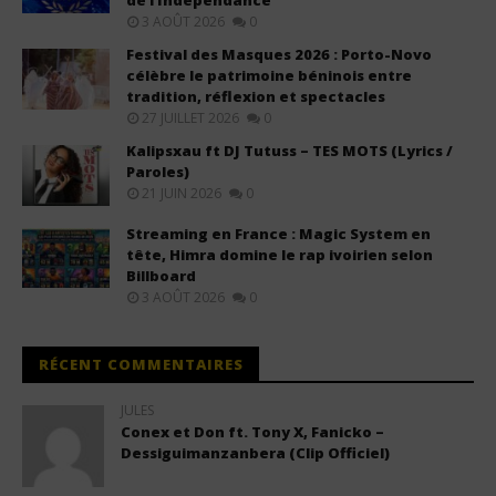
de l’Indépendance
3 AOÛT 2026
0
Festival des Masques 2026 : Porto-Novo
célèbre le patrimoine béninois entre
tradition, réflexion et spectacles
27 JUILLET 2026
0
Kalipsxau ft DJ Tutuss – TES MOTS (Lyrics /
Paroles)
21 JUIN 2026
0
Streaming en France : Magic System en
tête, Himra domine le rap ivoirien selon
Billboard
3 AOÛT 2026
0
RÉCENT COMMENTAIRES
JULES
Conex et Don ft. Tony X, Fanicko –
Dessiguimanzanbera (Clip Officiel)