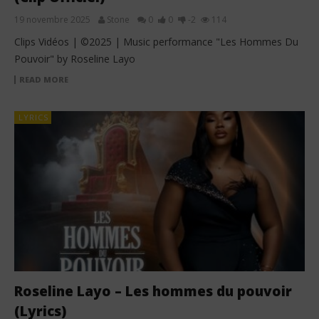
19 novembre 2025
Stone
0
0
-2
114
Clips Vidéos | ©2025 | Music performance "Les Hommes Du
Pouvoir" by Roseline Layo
READ MORE
LYRICS
Roseline Layo – Les hommes du pouvoir
(Lyrics)