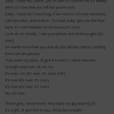
Baby, I have my Chanel, just in case to console me It’s always
when it’s over that you tell me you’re sorry
Baby, I have my Chanel bag, if we need to console ourselves,
call back later, and so be it- Too bad, baby, give me the keys
back, it’s over between us (he knows it’s over)
Look at me closely, I saw your phone and all those girls (it’s
over)
I’m worth more than you and all your bitches, there’s nothing
there (oh yes please)
They want my place, I’ll give it to them, I don’t have the
strength anymore, oh-oh, no
It’s over, um (it’s over, it’s over) (Um)
It’s over (it’s over, it’s over)
It’s over (it’s over, it’s over)
No, it’s over
Those girls, I know them, they want my guy and my [?]
It’s a gift, I’ll give him to you, it’ll be less trouble