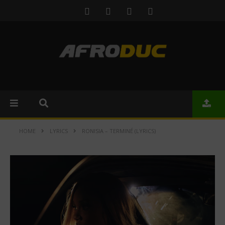
HOME
LYRICS
RONISIA – TERMINÉ (LYRICS)