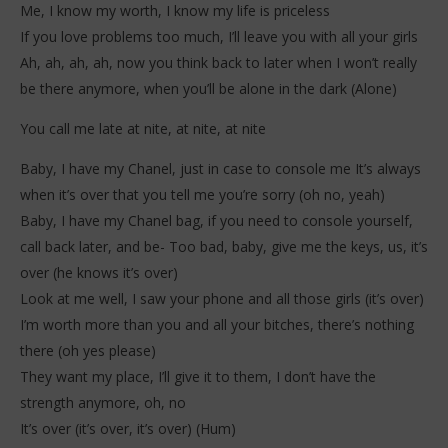
Me, I know my worth, I know my life is priceless
If you love problems too much, I’ll leave you with all your girls
Ah, ah, ah, ah, now you think back to later when I won’t really
be there anymore, when you’ll be alone in the dark (Alone)
You call me late at nite, at nite, at nite
Baby, I have my Chanel, just in case to console me It’s always
when it’s over that you tell me you’re sorry (oh no, yeah)
Baby, I have my Chanel bag, if you need to console yourself,
call back later, and be- Too bad, baby, give me the keys, us, it’s
over (he knows it’s over)
Look at me well, I saw your phone and all those girls (it’s over)
I’m worth more than you and all your bitches, there’s nothing
there (oh yes please)
They want my place, I’ll give it to them, I don’t have the
strength anymore, oh, no
It’s over (it’s over, it’s over) (Hum)