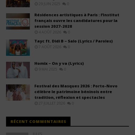
29 JUIN 2025
0
Résidences artistiques à Paris : l’Institut
français ouvre les candidatures pour la
session 2027-2028
4 AOÛT 2026
0
Tayc ft. Didi B – Salo (Lyrics / Paroles)
7 AOÛT 2026
0
Homix – On y va (Lyrics)
9 MAI 2025
0
Festival des Masques 2026 : Porto-Novo
célèbre le patrimoine béninois entre
tradition, réflexion et spectacles
27 JUILLET 2026
0
RÉCENT COMMENTAIRES
JULES