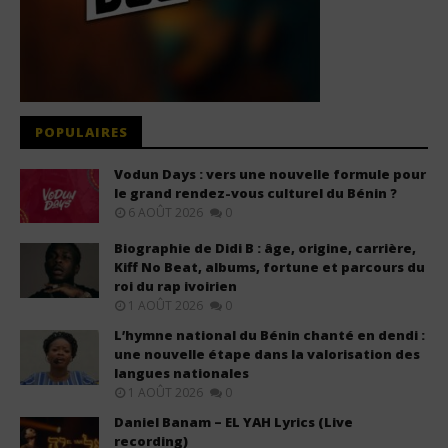
POPULAIRES
Vodun Days : vers une nouvelle formule pour
le grand rendez-vous culturel du Bénin ?
6 AOÛT 2026
0
Biographie de Didi B : âge, origine, carrière,
Kiff No Beat, albums, fortune et parcours du
roi du rap ivoirien
1 AOÛT 2026
0
L’hymne national du Bénin chanté en dendi :
une nouvelle étape dans la valorisation des
langues nationales
1 AOÛT 2026
0
Daniel Banam – EL YAH Lyrics (Live
recording)