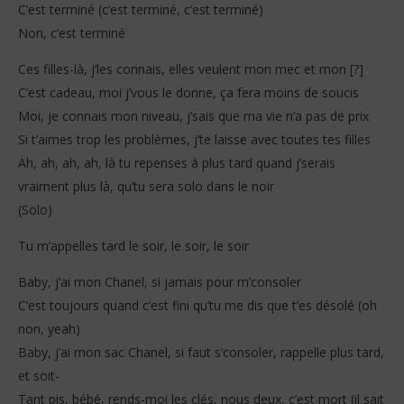
C’est terminé (c’est terminé, c’est terminé)
Non, c’est terminé
Ces filles-là, j’les connais, elles veulent mon mec et mon [?]
C’est cadeau, moi j’vous le donne, ça fera moins de soucis
Moi, je connais mon niveau, j’sais que ma vie n’a pas de prix
Si t’aimes trop les problèmes, j’te laisse avec toutes tes filles
Ah, ah, ah, ah, là tu repenses à plus tard quand j’serais
vraiment plus là, qu’tu sera solo dans le noir
(Solo)
Tu m’appelles tard le soir, le soir, le soir
Baby, j’ai mon Chanel, si jamais pour m’consoler
C’est toujours quand c’est fini qu’tu me dis que t’es désolé (oh
non, yeah)
Baby, j’ai mon sac Chanel, si faut s’consoler, rappelle plus tard,
et soit-
Tant pis, bébé, rends-moi les clés, nous deux, c’est mort (il sait