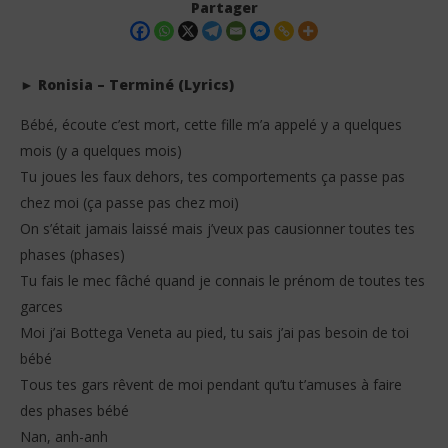
Partager
► Ronisia – Terminé (Lyrics)
Bébé, écoute c’est mort, cette fille m’a appelé y a quelques
mois (y a quelques mois)
Tu joues les faux dehors, tes comportements ça passe pas
chez moi (ça passe pas chez moi)
On s’était jamais laissé mais j’veux pas causionner toutes tes
NOW VIEWING
phases (phases)
Tu fais le mec fâché quand je connais le prénom de toutes tes
Ronisia – Terminé (Lyrics)
Tay
garces
12
12
juin
juin
Moi j’ai Bottega Veneta au pied, tu sais j’ai pas besoin de toi
2026
202
Stone
S
bébé
Tous tes gars rêvent de moi pendant qu’tu t’amuses à faire
des phases bébé
Nan, anh-anh