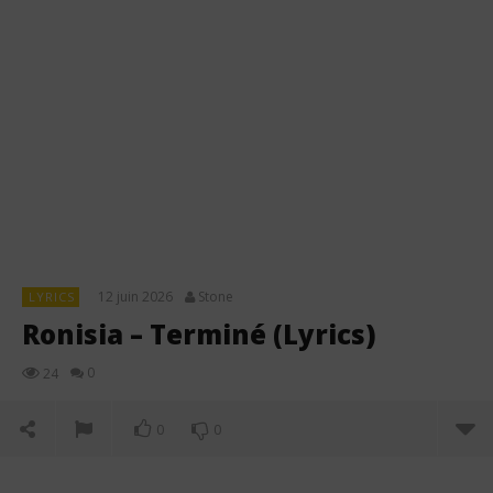
12 juin 2026
Stone
LYRICS
Ronisia – Terminé (Lyrics)
0
24
0
0