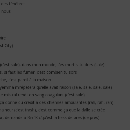
u des ténèbres
e nous
ire
t City)
(c’est sale), dans mon monde, t’es mort si tu dors (sale)
, si faut les fumer, c’est combien tu sors
che, c’est pareil à la maison
emma m’répétera qu’elle avait raison (sale, sale, sale, sale)
e mistral rend ton sang coagulant (c’est sale)
 ça donne du crédit à des chiennes ambulantes (rah, rah, rah)
alheur (c’est trash), c’est comme ça que la dalle se crée
ur, demande à Rim’K c’qu’est la hess de près (de près)