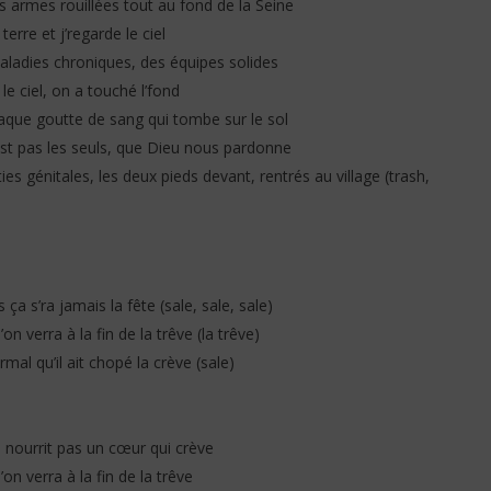
es armes rouillées tout au fond de la Seine
(Lyrics & Traduction)
terre et j’regarde le ciel
1
novembre
ladies chroniques, des équipes solides
2025
Stone
le ciеl, on a touché l’fond
que goutte de sang qui tombe sur le sol
est pas les seuls, que Dieu nous pardonne
es génitales, les deux pieds devant, rentrés au village (trash,
ça s’ra jamais la fête (sale, sale, sale)
 verra à la fin de la trêve (la trêve)
rmal qu’il ait chopé la crève (sale)
 nourrit pas un cœur qui crève
 verra à la fin de la trêve