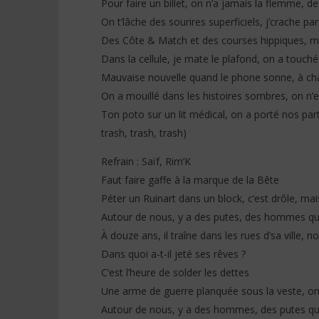
Pour faire un billet, on n’a jamais la flemme, d
(Lyrics)
Paroles)
On t’lâche des sourires superficiels, j’crache par 
1
1
novembre
novembre
Des Côte & Match et des courses hippiques, ma
2025
2025
Stone
Stone
Dans la cellule, je mate le plafond, on a touché 
Mauvaise nouvelle quand lе phone sonne, à cha
On a mouillé dans les histoires sombres, on n’
Ton poto sur un lit médical, on a porté nos parti
trash, trash, trash)
Refrain : Saïf, Rim’K
Faut faire gaffe à la marque de la Bête
Péter un Ruinart dans un block, c’est drôle, mais 
Autour de nous, y a des putes, des hommes qu’on
À douze ans, il traîne dans les rues d’sa ville, no
Dans quoi a-t-il jeté ses rêves ?
C’est l’heure de solder les dettes
Une arme de guerre planquée sous la veste, on
Autour de nous, y a des hommes, des putes qu’on