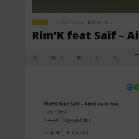
1 novembre 2025
Stone
0
LYRICS
Rim’K feat Saïf – Ai
44
Rim’K feat Saïf – Ainsi va la rue
Intro : Rim’K
9-4-400, Vitry-sur-Seine
NOW VIEWING
Couplet 1 : Rim’K, Saïf
Rim’K feat Saïf – Ainsi va la rue
Jeady Jay