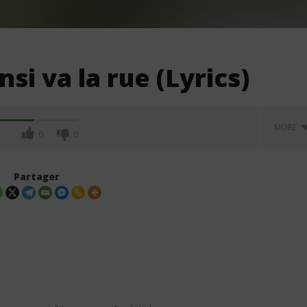
nsi va la rue (Lyrics)
MORE
0
0
Partager
 – MAYAH (Lyrics /
Davido ft. Aya Nakamura - Yaya