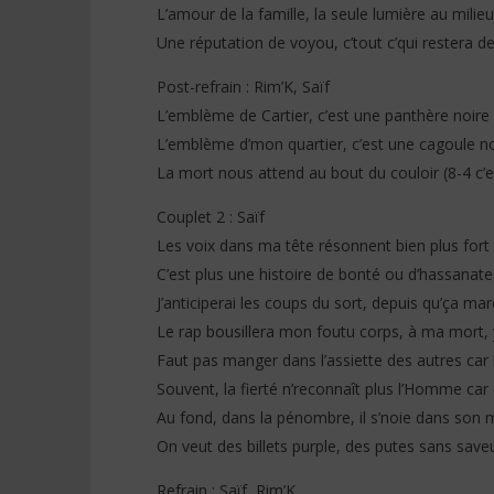
L’amour de la famille, la seule lumière au milie
Une réputation de voyou, c’tout c’qui restera d
Post-refrain : Rim’K, Saïf
L’emblème de Cartier, c’est une panthère noire
L’emblème d’mon quartier, c’est une cagoule no
La mort nous attend au bout du couloir (8-4 c’es
Couplet 2 : Saïf
Les voix dans ma tête résonnent bien plus fort 
C’est plus une histoire de bonté ou d’hassanates
J’anticiperai les coups du sort, depuis qu’ça mar
Le rap bousillera mon foutu corps, à ma mort, y
Faut pas manger dans l’assiette des autres car l
Souvent, la fierté n’reconnaît plus l’Homme car
Au fond, dans la pénombre, il s’noie dans son m
On veut des billets purple, des putes sans save
Refrain : Saïf, Rim’K