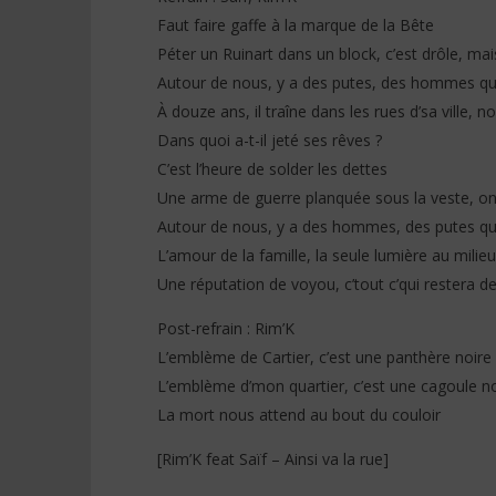
Faut faire gaffe à la marque de la Bête
Péter un Ruinart dans un block, c’est drôle, mais 
Autour de nous, y a des putes, des hommes qu’on
À douze ans, il traîne dans les rues d’sa ville, no
Dans quoi a-t-il jeté ses rêves ?
C’est l’heure de solder les dettes
Une arme de guerre planquée sous la veste, on
Autour de nous, y a des hommes, des putes qu’on
L’amour de la famille, la seule lumière au milie
Une réputation de voyou, c’tout c’qui restera d
Post-refrain : Rim’K
L’emblème de Cartier, c’est une panthère noire
L’emblème d’mon quartier, c’est une cagoule no
La mort nous attend au bout du couloir
[Rim’K feat Saïf – Ainsi va la rue]