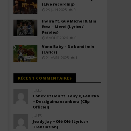
Ne Laisse Personne (Lyrics)
Descendre (Lyrics / Parole
(Live recording)
29 JUIN 2025
0
1
1
novembre
novembre
2025
2025
Indira ft. Guy Michel & Min
Stone
Stone
Etta – Merci (Lyrics /
Paroles)
6 AOÛT 2026
0
Vano Baby – Do bandi min
(Lyrics)
21 AVRIL 2025
1
RÉCENT COMMENTAIRES
JULES
Conex et Don ft. Tony X, Fanicko
– Dessiguimanzanbera (Clip
Officiel)
JULES
Jeady Jay – Olé Olé (Lyrics +
Translation)