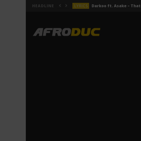
LYRICS
HEADLINE
LYRICS
ACTUALITÉS
LYRICS
LYRICS
Jeady Jay – MAYAH (Lyric
LYRICS