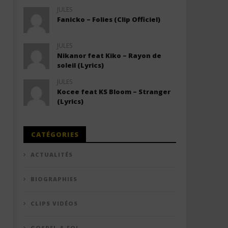
JULES
Fanicko – Folies (Clip Officiel)
JULES
Nikanor feat Kiko – Rayon de
soleil (Lyrics)
JULES
Kocee feat KS Bloom – Stranger
(Lyrics)
CATÉGORIES
ACTUALITÉS
BIOGRAPHIES
CLIPS VIDÉOS
GOSPEL & FOI