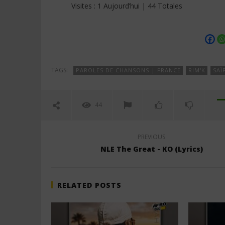
Visites : 1 Aujourd’hui | 44 Totales
TAGS:
PAROLES DE CHANSONS | FRANCE
RIM'K
SAÏ
44
PREVIOUS
NLE The Great - KO (Lyrics)
RELATED POSTS