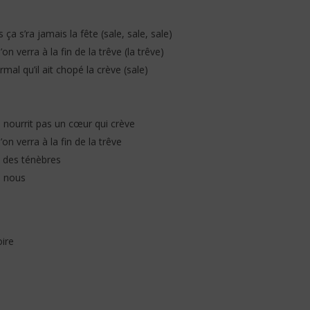
ça s’ra jamais la fête (sale, sale, sale)
 verra à la fin de la trêve (la trêve)
rmal qu’il ait chopé la crève (sale)
 nourrit pas un cœur qui crève
 verra à la fin de la trêve
u des ténèbres
e nous
ire