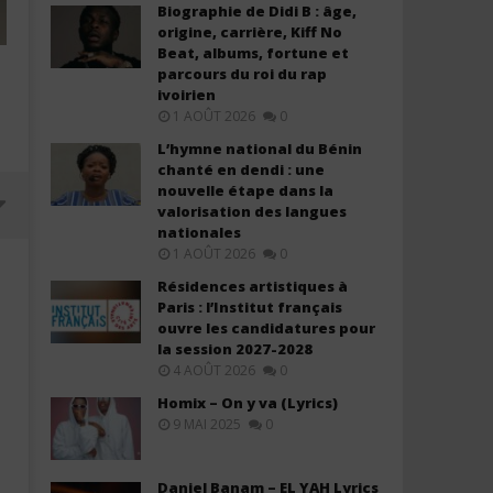
Biographie de Didi B : âge,
origine, carrière, Kiff No
Beat, albums, fortune et
parcours du roi du rap
ivoirien
1 AOÛT 2026
0
L’hymne national du Bénin
chanté en dendi : une
nouvelle étape dans la
valorisation des langues
nationales
1 AOÛT 2026
0
Résidences artistiques à
Paris : l’Institut français
ouvre les candidatures pour
la session 2027-2028
4 AOÛT 2026
0
Homix – On y va (Lyrics)
9 MAI 2025
0
Olivier Cheuwa ft. Claudy Siar –
Black M ft. Ariel Sheney 
Daniel Banam – EL YAH Lyrics