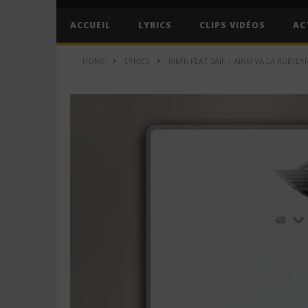
ACCUEIL
LYRICS
CLIPS VIDÉOS
AC
HOME
LYRICS
RIM’K FEAT SAÏF – AINSI VA LA RUE (LYR