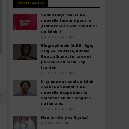
POPULAIRES
Vodun Days : vers une
nouvelle formule pour le
grand rendez-vous culturel
du Bénin ?
6 AOÛT 2026
0
Biographie de Didi B : âge,
origine, carrière, Kiff No
Beat, albums, fortune et
parcours du roi du rap
ivoirien
1 AOÛT 2026
0
L’hymne national du Bénin
chanté en dendi : une
nouvelle étape dans la
valorisation des langues
nationales
1 AOÛT 2026
0
Homix – On y va (Lyrics)
9 MAI 2025
0