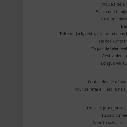
J’voulais déjà
Est-ce que tu pig
C’est une piss
Be
Teille de Jack, resto, elle prend dans
J’ai des kichta
Y’a pas de télénovel
C’est violent,
Longue vie au
Foutus dès de départ, 
Pour se refaire, il est jamais
Tous les jours j’suis 
Tu sais qu’j’v
Donc tu sais aussi, 