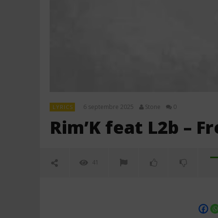
6 septembre 2025
Stone
0
LYRICS
Rim’K feat L2b – Fr
41