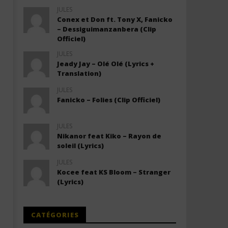
JULES
Conex et Don ft. Tony X, Fanicko
– Dessiguimanzanbera (Clip
Officiel)
JULES
Jeady Jay – Olé Olé (Lyrics +
Translation)
JULES
Fanicko – Folies (Clip Officiel)
JULES
Nikanor feat Kiko – Rayon de
soleil (Lyrics)
JULES
Kocee feat KS Bloom – Stranger
(Lyrics)
CATÉGORIES