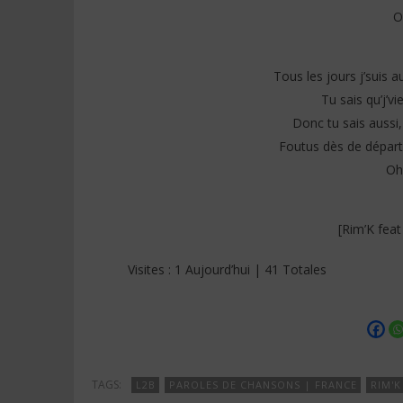
O
Tous les jours j’suis 
Tu sais qu’j’v
Donc tu sais aussi, 
Foutus dès de départ, 
Oh
[Rim’K feat
Visites : 1 Aujourd’hui | 41 Totales
TAGS:
L2B
PAROLES DE CHANSONS | FRANCE
RIM'K