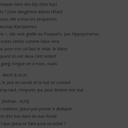
 braquer dans des bijs (Des bijs)
es ? J’suis dangereux depuis têtard
euse, elle a tous les Jacquemus
aucoup d’Jacquemus
 l’a—, elle veut graille au Fouquet’s, pas Hippopotamus
s toutes vertes comme l’aloe vera
a, pour son cul faut le Velar, le Viano
 quand on est deux c’est violent
 gang, longue vie à nous, ouais
Rim’K & KLN :
le jour en survêt et la nuit en costard
 trop tard, n’importe qui, peut devenir une star
[Refrain : KLN]
au charbon, j’peux pas penser à abdiquer
iens d’en bas dans les bas-fonds
c’que j’peux te faire pour un ticket ?