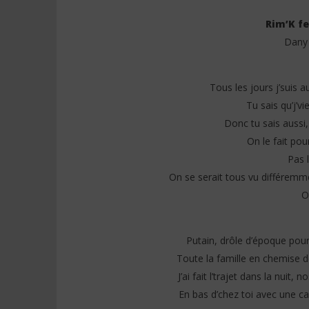
Rim’K fe
Dany 
Tous les jours j’suis 
NOW VIEWING
Jeady Jay
Tu sais qu’j’v
Paroles)
Donc tu sais aussi, 
Rim’K feat L2b – French Riviera
6
(Lyrics)
septembre
On le fait pou
2025
6
Stone
Pas 
septembre
2025
On se serait tous vu différemm
Stone
O
Putain, drôle d’époque pour 
Toute la famille en chemise de 
J’ai fait l’trajet dans la nui
En bas d’chez toi avec une ca