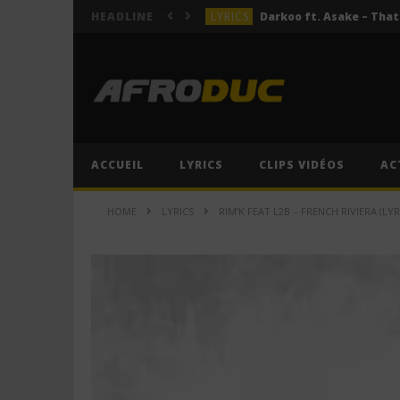
LYRICS
HEADLINE
LYRICS
ACTUALITÉS
LYRICS
LYRICS
Jeady Jay – MAYAH (Lyric
ACCUEIL
LYRICS
CLIPS VIDÉOS
AC
LYRICS
HOME
LYRICS
RIM’K FEAT L2B – FRENCH RIVIERA (LYR