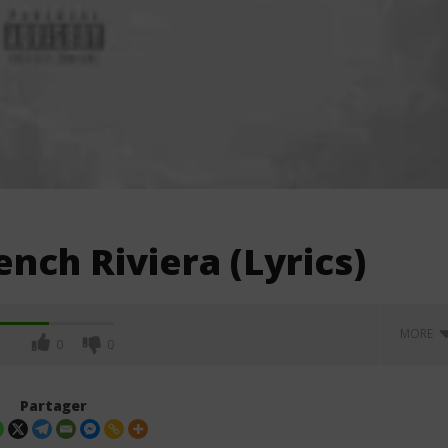
ench Riviera (Lyrics)
MORE
0
0
Partager