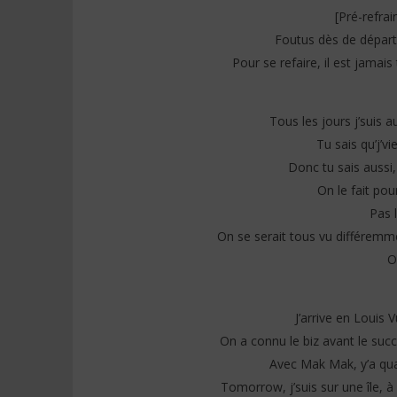
[Pré-refra
Foutus dès de départ, 
Pour se refaire, il est jamais
Tous les jours j’suis 
Tu sais qu’j’v
Donc tu sais aussi, 
On le fait pou
Pas 
On se serait tous vu différemm
O
J’arrive en Louis 
On a connu le biz avant le succè
Avec Mak Mak, y’a quat
Tomorrow, j’suis sur une île, à