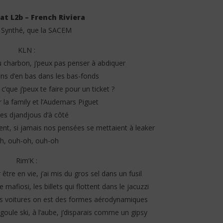
at L2b – French Riviera
Synthé, que la SACEM
KLN :
au charbon, j’peux pas penser à abdiquer
 – MAYAH (Lyrics /
Davido ft. Aya Nakamura - Yaya
iens d’en bas dans les bas-fonds
(Lyrics & Traduction)
c’que j’peux te faire pour un ticket ?
6
septembre
r la family et l’Audemars Piguet
2025
Stone
les djandjous d’à côté
ent, si jamais nos pensées se mettaient à leaker
h, ouh-oh, ouh-oh
Rim’K :
être en vie, j’ai mis du gros sel dans un fusil
mafiosi, les billets qui flottent dans le jacuzzi
t, nos voitures on est des formes aérodynamiques
goule ski, à l’aube, j’disparais comme un gipsy