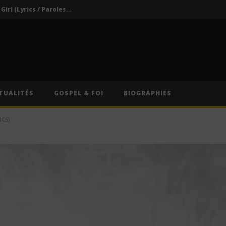
Darkoo ft. Asake – That Girl (Lyrics / Paroles & Traduction Française)
Oberz ft. Qing Madi – Lucky (Lyrics / Paroles & Traduction Française)
Afrique du Sud : Oprah Winfrey fermera son école pour jeunes filles après près de vingt ans d’activité
Indira ft. Guy Michel & Min Etta – Merci (Lyrics / Paroles)
s / Paroles)
TUALITÉS
GOSPEL & FOI
BIOGRAPHIES
Darkoo ft. Asake – That Girl (Lyrics / Paroles & Traduction Française)
ICS)