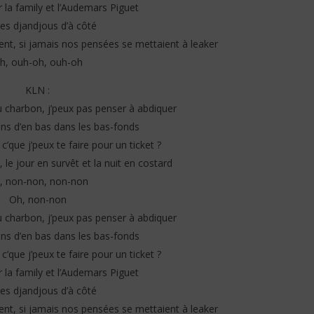
r la family et l’Audemars Piguet
les djandjous d’à côté
ent, si jamais nos pensées se mettaient à leaker
h, ouh-oh, ouh-oh
KLN :
au charbon, j’peux pas penser à abdiquer
iens d’en bas dans les bas-fonds
c’que j’peux te faire pour un ticket ?
le jour en survêt et la nuit en costard
, non-non, non-non
Oh, non-non
au charbon, j’peux pas penser à abdiquer
iens d’en bas dans les bas-fonds
c’que j’peux te faire pour un ticket ?
r la family et l’Audemars Piguet
les djandjous d’à côté
ent, si jamais nos pensées se mettaient à leaker