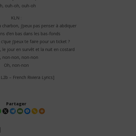
h, ouh-oh, ouh-oh
KLN :
au charbon, j’peux pas penser à abdiquer
iens d’en bas dans les bas-fonds
c’que j’peux te faire pour un ticket ?
le jour en survêt et la nuit en costard
, non-non, non-non
Oh, non-non
 L2b – French Riviera Lyrics]
Partager