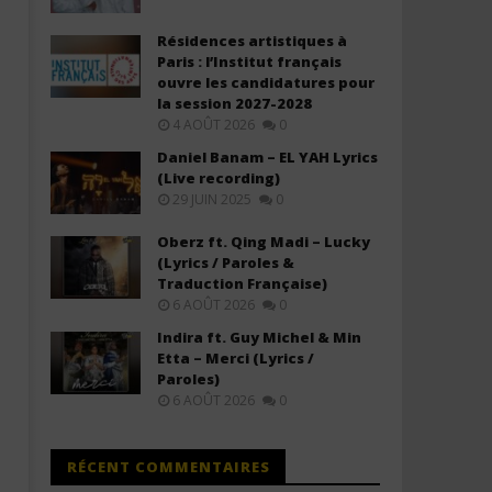
Résidences artistiques à
Paris : l’Institut français
ouvre les candidatures pour
la session 2027-2028
4 AOÛT 2026
0
Olivier Cheuwa ft. Claudy Siar –
Black M ft. Ariel Sheney 
Daniel Banam – EL YAH Lyrics
Ne Laisse Personne (Lyrics)
Descendre (Lyrics / Parole
(Live recording)
29 JUIN 2025
0
6
6
septembre
septembre
2025
2025
Oberz ft. Qing Madi – Lucky
Stone
Stone
(Lyrics / Paroles &
Traduction Française)
6 AOÛT 2026
0
Indira ft. Guy Michel & Min
Etta – Merci (Lyrics /
Paroles)
6 AOÛT 2026
0
RÉCENT COMMENTAIRES