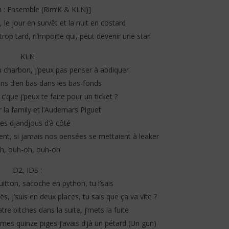
in : Ensemble (Rim’K & KLN)]
le jour en survêt et la nuit en costard
 trop tard, n’importe qui, peut devenir une star
KLN
au charbon, j’peux pas penser à abdiquer
iens d’en bas dans les bas-fonds
c’que j’peux te faire pour un ticket ?
r la family et l’Audemars Piguet
les djandjous d’à côté
ent, si jamais nos pensées se mettaient à leaker
h, ouh-oh, ouh-oh
D2, IDS :
Vuitton, sacoche en python, tu l’sais
s, j’suis en deux places, tu sais que ça va vite ?
re bitches dans la suite, j’mets la fuite
 mes quinze piges j’avais d’jà un pétard (Un gun)