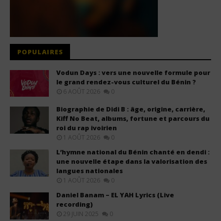
POPULAIRES
Vodun Days : vers une nouvelle formule pour
le grand rendez-vous culturel du Bénin ?
6 AOÛT 2026
0
Biographie de Didi B : âge, origine, carrière,
Kiff No Beat, albums, fortune et parcours du
roi du rap ivoirien
1 AOÛT 2026
0
L’hymne national du Bénin chanté en dendi :
une nouvelle étape dans la valorisation des
langues nationales
1 AOÛT 2026
0
Daniel Banam – EL YAH Lyrics (Live
recording)
29 JUIN 2025
0