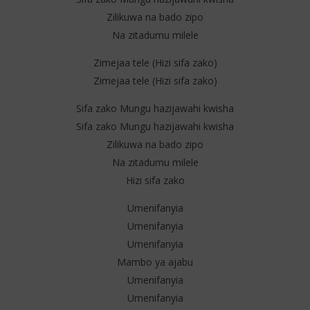
Zilikuwa na bado zipo
Na zitadumu milele
Zimejaa tele (Hizi sifa zako)
NOW VIEWING
Zimejaa tele (Hizi sifa zako)
Pa Maabudu – Sifa Zako (Lyrics)
Col
Sifa zako Mungu hazijawahi kwisha
16
16
Sifa zako Mungu hazijawahi kwisha
novembre
no
2025
202
Zilikuwa na bado zipo
Stone
S
Na zitadumu milele
Hizi sifa zako
Umenifanyia
Umenifanyia
Umenifanyia
Mambo ya ajabu
Umenifanyia
Umenifanyia