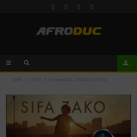
HOME
LYRICS
PA MAABUDU – SIFA ZAKO (LYRICS)