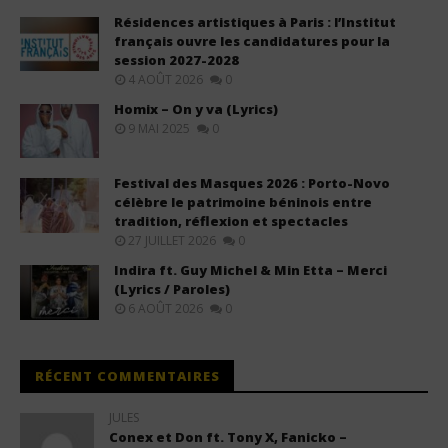
Résidences artistiques à Paris : l’Institut
français ouvre les candidatures pour la
session 2027-2028
4 AOÛT 2026
0
Homix – On y va (Lyrics)
9 MAI 2025
0
Festival des Masques 2026 : Porto-Novo
célèbre le patrimoine béninois entre
tradition, réflexion et spectacles
27 JUILLET 2026
0
Indira ft. Guy Michel & Min Etta – Merci
(Lyrics / Paroles)
6 AOÛT 2026
0
RÉCENT COMMENTAIRES
JULES
Conex et Don ft. Tony X, Fanicko –