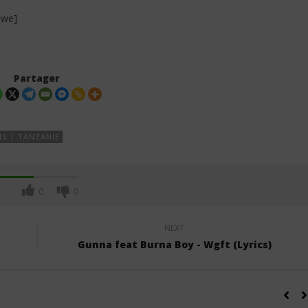
iwe]
Partager
S | TANZANIE
0
0
NEXT
Gunna feat Burna Boy - Wgft (Lyrics)