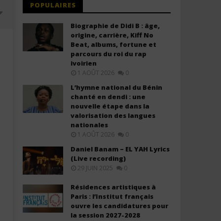
POPULAIRES
Biographie de Didi B : âge,
origine, carrière, Kiff No
Beat, albums, fortune et
parcours du roi du rap
ivoirien
1 AOÛT 2026
0
L’hymne national du Bénin
chanté en dendi : une
nouvelle étape dans la
valorisation des langues
nationales
1 AOÛT 2026
0
Faveur Mukoko feat Morijah - Ma
Enock Bahwere ft Daniel 
Saison de Gloire (Lyrics +
Saint Esprit Je T'aime (Lyr
Daniel Banam – EL YAH Lyrics
Translation)
Translation)
(Live recording)
29 JUIN 2025
0
5
5
novembre
novembre
2025
2025
Résidences artistiques à
Stone
Stone
Paris : l’Institut français
ouvre les candidatures pour
la session 2027-2028