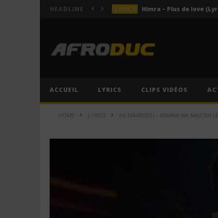
LYRICS
Himra – Plus de love (Lyr
HEADLINE
LYRICS
Anitta – Azul (Lyrics & 
LYRICS
LYRICS
ACTUALITÉS
ACCUEIL
LYRICS
CLIPS VIDÉOS
AC
HOME
LYRICS
PA MAABUDU – BWANA WA MAJESHI LEO