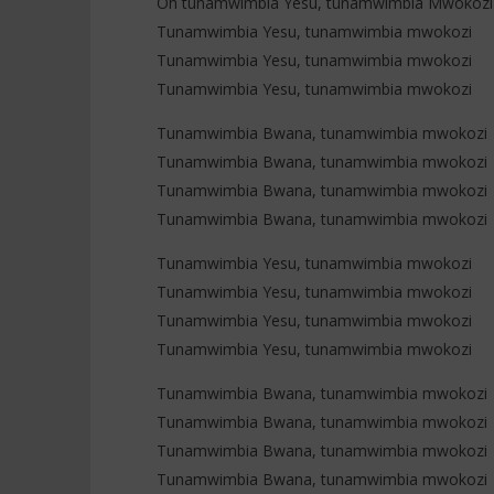
Oh tunamwimbia Yesu, tunamwimbia Mwokozi
Tunamwimbia Yesu, tunamwimbia mwokozi
Tunamwimbia Yesu, tunamwimbia mwokozi
Tunamwimbia Yesu, tunamwimbia mwokozi
Tunamwimbia Bwana, tunamwimbia mwokozi
Tunamwimbia Bwana, tunamwimbia mwokozi
Tunamwimbia Bwana, tunamwimbia mwokozi
Tunamwimbia Bwana, tunamwimbia mwokozi
Tunamwimbia Yesu, tunamwimbia mwokozi
Tunamwimbia Yesu, tunamwimbia mwokozi
Tunamwimbia Yesu, tunamwimbia mwokozi
Tunamwimbia Yesu, tunamwimbia mwokozi
Tunamwimbia Bwana, tunamwimbia mwokozi
Tunamwimbia Bwana, tunamwimbia mwokozi
Tunamwimbia Bwana, tunamwimbia mwokozi
Tunamwimbia Bwana, tunamwimbia mwokozi