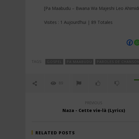
[Pa Maabudu – Bwana Wa Majeshi Leo Ahimid
Visites : 1 Aujourd’hui | 89 Totales
TAGS:
GOSPEL
PA MAABUDU
PAROLES DE CHANSON
89
PREVIOUS
Naza - Cette vie-là (Lyrics)
RELATED POSTS