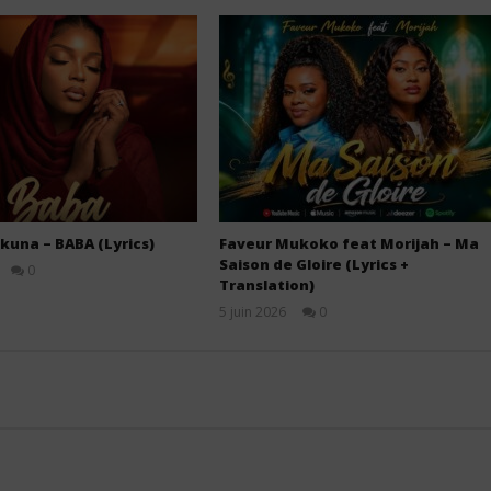
kuna – BABA (Lyrics)
Faveur Mukoko feat Morijah – Ma
Saison de Gloire (Lyrics +
0
Translation)
Stone
5 juin 2026
0
Stone