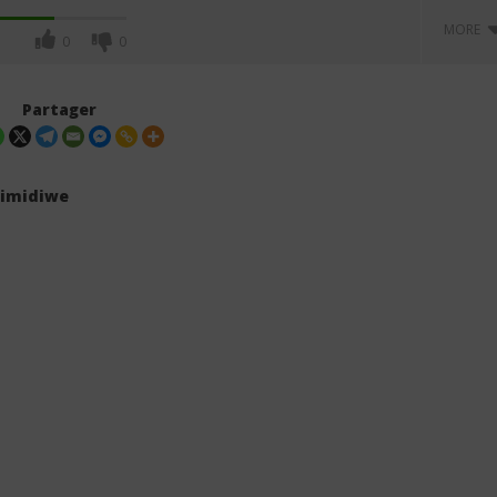
MORE
0
0
Partager
himidiwe
erveille - Ta gloire
Rachel Mukuna - BABA (Lyrics)
Paroles)
5
novembre
2025
Stone