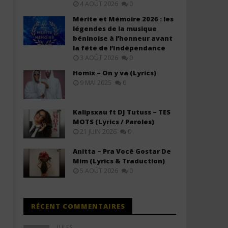
4 AOÛT 2026
0
Mérite et Mémoire 2026 : les
légendes de la musique
béninoise à l’honneur avant
la fête de l’Indépendance
3 AOÛT 2026
0
Homix – On y va (Lyrics)
9 MAI 2025
0
Kalipsxau ft DJ Tutuss – TES
MOTS (Lyrics / Paroles)
21 JUIN 2026
0
Anitta – Pra Você Gostar De
Mim (Lyrics & Traduction)
5 AOÛT 2026
0
RÉCENT COMMENTAIRES
JULES