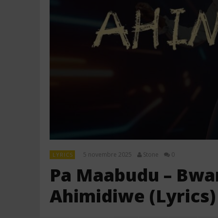
5 novembre 2025
Stone
0
LYRICS
Pa Maabudu – Bwa
Ahimidiwe (Lyrics)