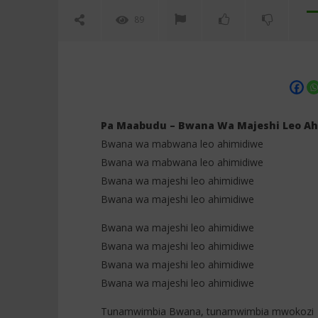
89
Pa Maabudu – Bwana Wa Majeshi Leo A
Bwana wa mabwana leo ahimidiwe
Bwana wa mabwana leo ahimidiwe
NOW VIEWING
Bwana wa majeshi leo ahimidiwe
Bwana wa majeshi leo ahimidiwe
Pa Maabudu – Bwana Wa Majeshi
Colombe M
Leo Ahimidiwe (Lyrics)
(Lyrics / 
Bwana wa majeshi leo ahimidiwe
5
5
novembre
novembre
Bwana wa majeshi leo ahimidiwe
2025
2025
Stone
Stone
Bwana wa majeshi leo ahimidiwe
Bwana wa majeshi leo ahimidiwe
Tunamwimbia Bwana, tunamwimbia mwokozi