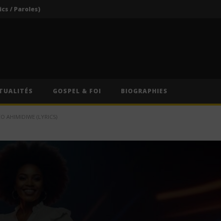
ics / Paroles)
Traduction Française)
Anitta – Divino Sexual (Lyrics & Traduction Française)
Anitta – Pra Você Gostar De Mim (Lyrics & Traduction)
Vodun Days : vers une nouvelle formule pour le grand rendez-vous culturel du Bénin ?
TUALITÉS
GOSPEL & FOI
BIOGRAPHIES
 AHIMIDIWE (LYRICS)