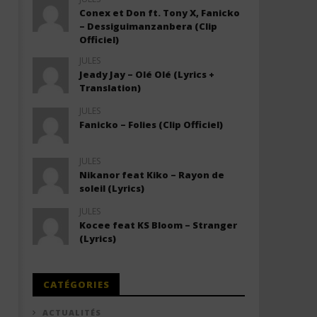
Conex et Don ft. Tony X, Fanicko
– Dessiguimanzanbera (Clip
Officiel)
JULES
Jeady Jay – Olé Olé (Lyrics +
Translation)
JULES
Fanicko – Folies (Clip Officiel)
JULES
Nikanor feat Kiko – Rayon de
soleil (Lyrics)
JULES
Kocee feat KS Bloom – Stranger
(Lyrics)
CATÉGORIES
ACTUALITÉS