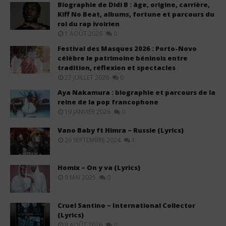
Biographie de Didi B : âge, origine, carrière,
Kiff No Beat, albums, fortune et parcours du
roi du rap ivoirien
1 AOÛT 2026
0
Festival des Masques 2026 : Porto-Novo
célèbre le patrimoine béninois entre
tradition, réflexion et spectacles
27 JUILLET 2026
0
Aya Nakamura : biographie et parcours de la
reine de la pop francophone
19 JANVIER 2026
0
Vano Baby ft Himra – Russie (Lyrics)
26 SEPTEMBRE 2024
1
Homix – On y va (Lyrics)
9 MAI 2025
0
Cruel Santino – International Collector
(Lyrics)
8 AOÛT 2026
0