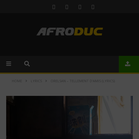
HOME
LYRICS
ORELSAN – TELLEMENT D’AMIS (LYRICS)