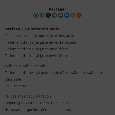
Partager
Orelsan – Tellement d’amis
Raconte-moi ça fait quoi d’avoir des amis
Tellement d’amis j’ai juste envie d’être seul
Tellement d’amis j’ai juste envie d’être
Tellement d’amis j’ai juste envie d’être
Salle salle salle salle salle
NOW VIEWING
Tellement d’âmes j’ai juste envie d’être salle salle salle salle
salle salle
Orelsan – Tellement d’amis (Lyrics)
La 
J’ai juste envie de
13
13
novembre
no
2025
202
J’ai des amis depuis à l’école
Stone
S
Depuis j’peux dire qu’ils ont raté le coche
Ils racontent que les mêmes anecdotes