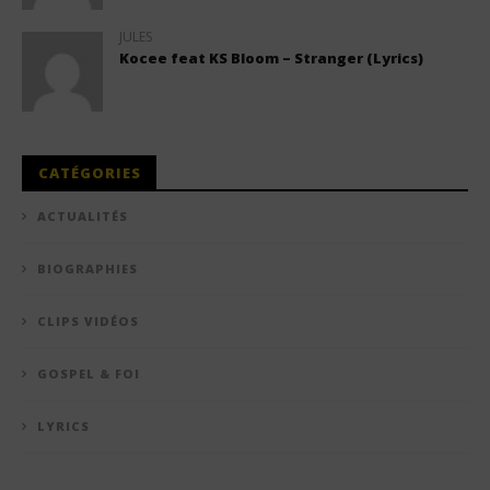
JULES
Kocee feat KS Bloom – Stranger (Lyrics)
CATÉGORIES
ACTUALITÉS
BIOGRAPHIES
CLIPS VIDÉOS
GOSPEL & FOI
LYRICS