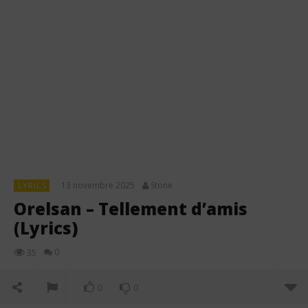
13 novembre 2025
Stone
LYRICS
Orelsan – Tellement d’amis
(Lyrics)
0
35
0
0