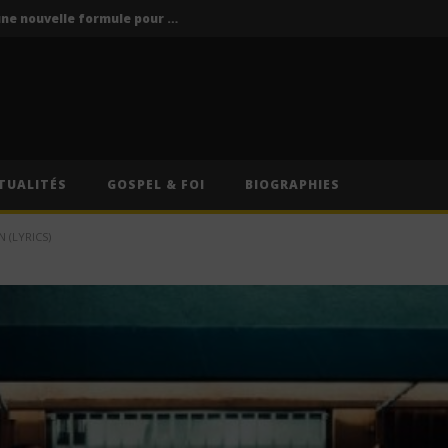
Vodun Days : vers une nouvelle formule pour le grand rendez-vous culturel du Bénin ?
ics / Paroles)
Traduction Française)
Anitta – Divino Sexual (Lyrics & Traduction Française)
Anitta – Pra Você Gostar De Mim (Lyrics & Traduction)
TUALITÉS
GOSPEL & FOI
BIOGRAPHIES
Vodun Days : vers une nouvelle formule pour le grand rendez-vous culturel du Bénin ?
 (LYRICS)