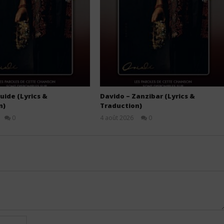
uide (Lyrics &
Davido – Zanzibar (Lyrics &
n)
Traduction)
0
4 août 2026
0
Stone
Stone