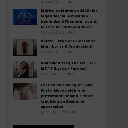
4 AOÛT 2026
0
Mérite et Mémoire 2026 : les
légendes de la musique
béninoise à l’honneur avant
la fête de l’Indépendance
3 AOÛT 2026
0
Davido – Zanzibar (Lyrics &
Davido ft. Leon Thomas - 
Anitta – Pra Você Gostar De
Traduction)
Everybody (Lyrics & Tradu
Mim (Lyrics & Traduction)
5 AOÛT 2026
0
21
21
novembre
novembre
2025
2025
Kalipsxau ft DJ Tutuss – TES
Stone
Stone
MOTS (Lyrics / Paroles)
21 JUIN 2026
0
Festival des Masques 2026 :
Porto-Novo célèbre le
patrimoine béninois entre
tradition, réflexion et
spectacles
27 JUILLET 2026
0