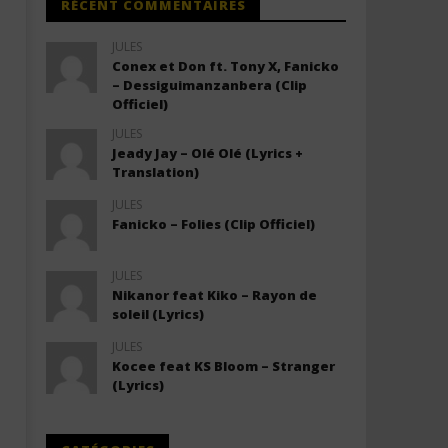
RÉCENT COMMENTAIRES
JULES
Conex et Don ft. Tony X, Fanicko
– Dessiguimanzanbera (Clip
Officiel)
JULES
Jeady Jay – Olé Olé (Lyrics +
Translation)
JULES
Fanicko – Folies (Clip Officiel)
JULES
Nikanor feat Kiko – Rayon de
soleil (Lyrics)
JULES
Kocee feat KS Bloom – Stranger
(Lyrics)