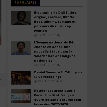
POPULAIRES
Biographie de Didi B : âge,
origine, carrière, Kiff No
Beat, albums, fortune et
parcours du roi du rap
ivoirien
1 AOÛT 2026
0
L’hymne national du Bénin
chanté en dendi : une
nouvelle étape dans la
valorisation des langues
nationales
1 AOÛT 2026
0
Daniel Banam – EL YAH Lyrics
(Live recording)
29 JUIN 2025
0
Résidences artistiques à
Paris : l’Institut français
ouvre les candidatures pour
la session 2027-2028