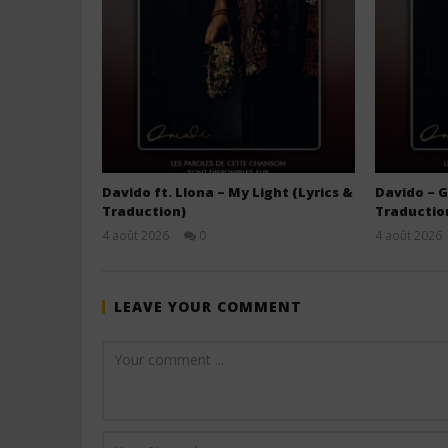
Davido ft. Llona – My Light (Lyrics &
Davido – G
Traduction)
Traductio
4 août 2026
0
4 août 2026
Stone
LEAVE YOUR COMMENT