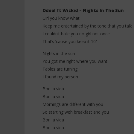
Odeal ft Wizkid – Nights In The Sun
Girl you know what
Keep me entertained by the tone that you talk
NOW VIEWING
I couldn’t hate you no girl not once
That’s ’cause you keep it 101
Odeal ft Wizkid – Nights In The
Davido ft
Sun (Lyrics)
& Traduc
Nights in the sun
21
21
novembre
novembre
You got me right where you want
2025
2025
Stone
Stone
Tables are turning
I found my person
Bon la vida
Bon la vida
Mornings are different with you
So starting with breakfast and you
Bon la vida
Bon la vida