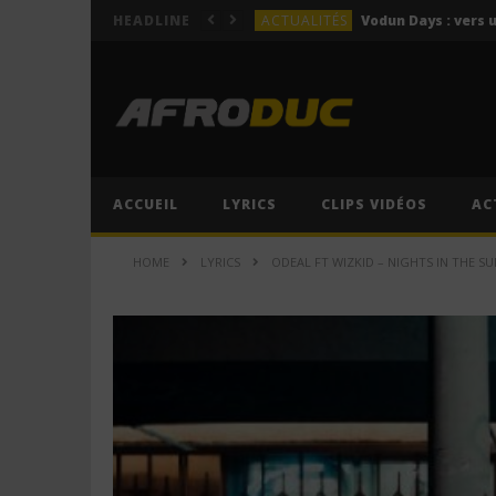
ACTUALITÉS
HEADLINE
LYRICS
Himra – Plus de love (Lyr
LYRICS
Anitta – Azul (Lyrics & 
LYRICS
LYRICS
ACCUEIL
LYRICS
CLIPS VIDÉOS
AC
ACTUALITÉS
HOME
LYRICS
ODEAL FT WIZKID – NIGHTS IN THE SUN