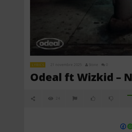
21 novembre 2025
Stone
0
LYRICS
Odeal ft Wizkid – N
24