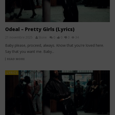
Odeal – Pretty Girls (Lyrics)
21 novembre 2025
Stone
0
0
0
34
Baby please, proceed, always. Know that you're loved here.
Say that you want me. Baby...
READ MORE
LYRICS