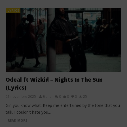
LYRICS
Odeal ft Wizkid – Nights In The Sun
(Lyrics)
21 novembre 2025
Stone
0
0
0
25
Girl you know what. Keep me entertained by the tone that you
talk. I couldn't hate you...
READ MORE