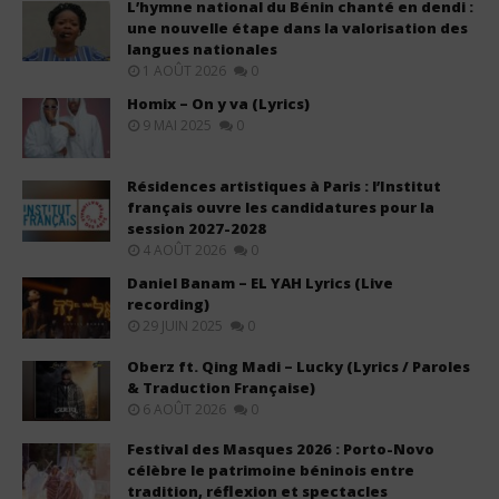
L’hymne national du Bénin chanté en dendi :
une nouvelle étape dans la valorisation des
langues nationales
1 AOÛT 2026
0
Homix – On y va (Lyrics)
9 MAI 2025
0
Résidences artistiques à Paris : l’Institut
français ouvre les candidatures pour la
session 2027-2028
4 AOÛT 2026
0
Daniel Banam – EL YAH Lyrics (Live
recording)
29 JUIN 2025
0
Oberz ft. Qing Madi – Lucky (Lyrics / Paroles
& Traduction Française)
6 AOÛT 2026
0
Festival des Masques 2026 : Porto-Novo
célèbre le patrimoine béninois entre
tradition, réflexion et spectacles