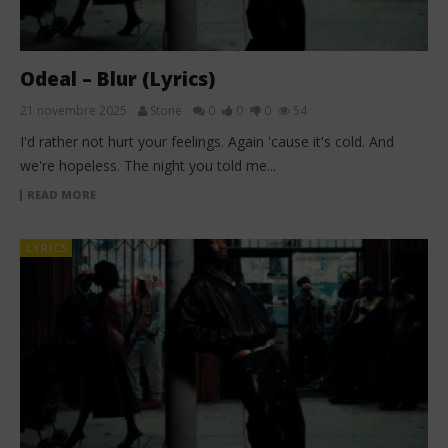
Odeal – Blur (Lyrics)
21 novembre 2025
Stone
0
0
0
54
I'd rather not hurt your feelings. Again 'cause it's cold. And
we're hopeless. The night you told me...
READ MORE
LYRICS