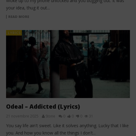
Woke up to my phone unlocked and you bugging out. It was
your idea, thug it out...
READ MORE
LYRICS
Odeal – Addicted (Lyrics)
21 novembre 2025
Stone
0
0
0
31
You say life ain't sweet. Like it solves anything. Lucky that I like
you. And how you know all the things I don't...