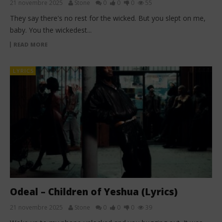
21 novembre 2025
Stone
0
0
0
55
They say there's no rest for the wicked. But you slept on me,
baby. You the wickedest...
READ MORE
LYRICS
Odeal – Children of Yeshua (Lyrics)
21 novembre 2025
Stone
0
0
0
39