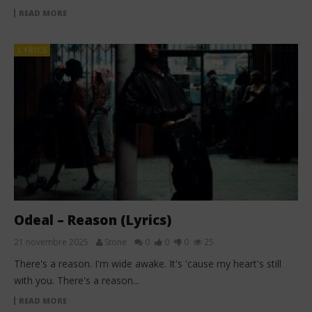
READ MORE
LYRICS
Odeal – Reason (Lyrics)
21 novembre 2025
Stone
0
0
0
25
There's a reason. I'm wide awake. It's 'cause my heart's still
with you. There's a reason...
READ MORE