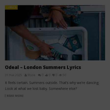
LYRICS
Odeal – London Summers Lyrics
31 mai 2025
Stone
0
0
0
50
It feels certain. Summers outside. That’s why we’re dancing.
Look at what we lost baby. Somewhere else?
READ MORE