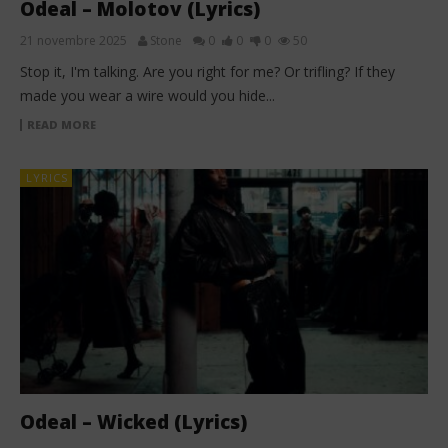
Odeal – Molotov (Lyrics)
21 novembre 2025
Stone
0
0
0
50
Stop it, I'm talking. Are you right for me? Or trifling? If they
made you wear a wire would you hide...
READ MORE
LYRICS
Odeal – Wicked (Lyrics)