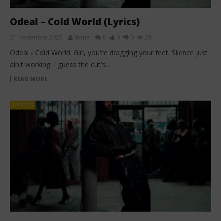
Odeal – Cold World (Lyrics)
21 novembre 2025
Stone
0
0
0
29
Odeal - Cold World. Girl, you're dragging your feet. Silence just
ain't working. I guess the cut's...
READ MORE
LYRICS