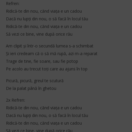
S
décembre
Refren:
2025
Ridică-te din nou, cănd viața e un cadou
Stone
Dacă nu lupți din nou, o să facă în locul tău
Ridică-te din nou, cănd viața e un cadou
Să vezi ce bine, vine după orice rău
Am clipit și într-o secundă lumea s-a schimbat
Și ieri credeam că o să mă rupă, azi m-a reparat
Trage de tine, fie soare, sau fie potop
Pe acolo au trecut toți care au ajuns în top
Picură, picură, greul te scutură
De la palat până în ghetou
2x Refren:
Ridică-te din nou, cănd viața e un cadou
Dacă nu lupți din nou, o să facă în locul tău
Ridică-te din nou, cănd viața e un cadou
Să vezi ce bine, vine după orice rău