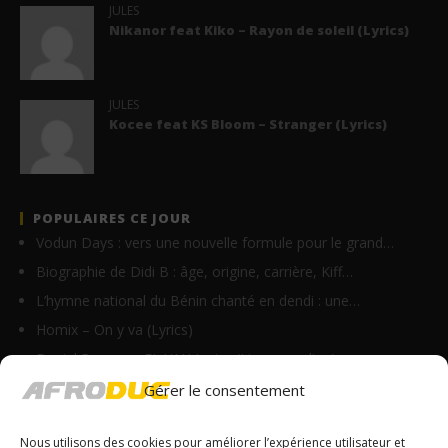
JULES
Nikanor feat Kiko – Rayon de soleil (Lyrics)
JULES
Kocee feat KS Bloom – Stranger (Lyrics)
POPULAIRES CE JOUR
Vodun Days : vers une nouvelle formule pour le grand…
Biographie de Didi B : âge, origine, carrière, Kiff…
L’hymne national du Bénin chanté en dendi : une…
Homix – On y va (Lyrics)
Daniel Banam – EL YAH Lyrics (Live recording)
Résidences artistiques à Paris : l’Institut…
Gérer le consentement
Festival des Masques 2026 : Porto-Novo célèbre le…
Nous utilisons des cookies pour améliorer l’expérience utilisateur et
Indira ft. Guy Michel & Min Etta – Merci…