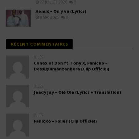
27 JUILLET 2026
0
Homix – On y va (Lyrics)
9 MAI 2025
0
RÉCENT COMMENTAIRES
JULES
Conex et Don ft. Tony X, Fanicko –
Dessiguimanzanbera (Clip Officiel)
JULES
Jeady Jay – Olé Olé (Lyrics + Translation)
JULES
Fanicko – Folies (Clip Officiel)