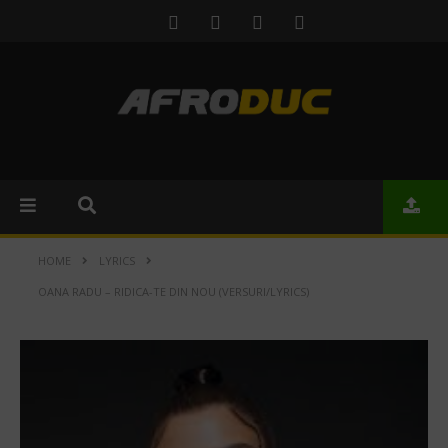
HOME
LYRICS
OANA RADU – RIDICA-TE DIN NOU (VERSURI/LYRICS)