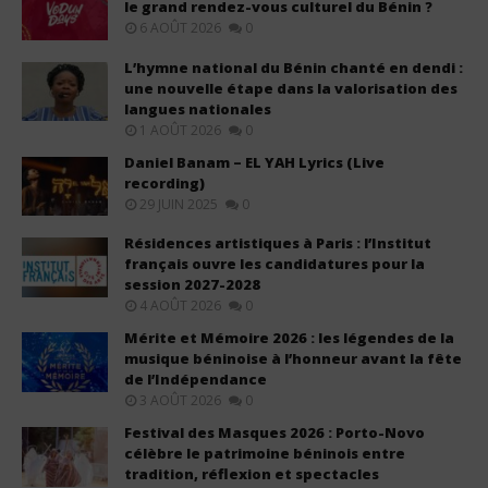
le grand rendez-vous culturel du Bénin ?
6 AOÛT 2026
0
L’hymne national du Bénin chanté en dendi :
une nouvelle étape dans la valorisation des
langues nationales
1 AOÛT 2026
0
Daniel Banam – EL YAH Lyrics (Live
recording)
29 JUIN 2025
0
Résidences artistiques à Paris : l’Institut
français ouvre les candidatures pour la
session 2027-2028
4 AOÛT 2026
0
Mérite et Mémoire 2026 : les légendes de la
musique béninoise à l’honneur avant la fête
de l’Indépendance
3 AOÛT 2026
0
Festival des Masques 2026 : Porto-Novo
célèbre le patrimoine béninois entre
tradition, réflexion et spectacles