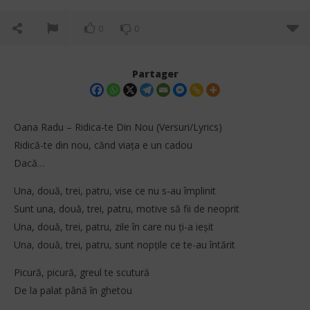
0
0
Partager
Oana Radu – Ridica-te Din Nou (Versuri/Lyrics)
Ridică-te din nou, cănd viața e un cadou
Dacă…
Una, două, trei, patru, vise ce nu s-au împlinit
Sunt una, două, trei, patru, motive să fii de neoprit
Una, două, trei, patru, zile în care nu ți-a ieșit
Una, două, trei, patru, sunt nopțile ce te-au întărit
NOW VIEWING
Ral
Picură, picură, greul te scutură
10
Oana Radu – Ridica-te Din Nou (Versuri/Lyrics)
De la palat până în ghetou
dé
202
10