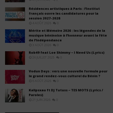
Résidences artistiques à Paris : l’Institut
français ouvre les candidatures pour la
session 2027-2028
4 AOÛT 2026
0
Mérite et Mémoire 2026 : les légendes de la
musique béninoise à l’honneur avant la fête
de l’Indépendance
3 AOÛT 2026
0
Rob49 feat Loe Shimmy – I Need Us (Lyrics)
26 JUILLET 2025
0
Vodun Days : vers une nouvelle formule pour
le grand rendez-vous culturel du Bénin ?
6 AOÛT 2026
0
Kalipsxau ft DJ Tutuss – TES MOTS (Lyrics /
Paroles)
21 JUIN 2026
0