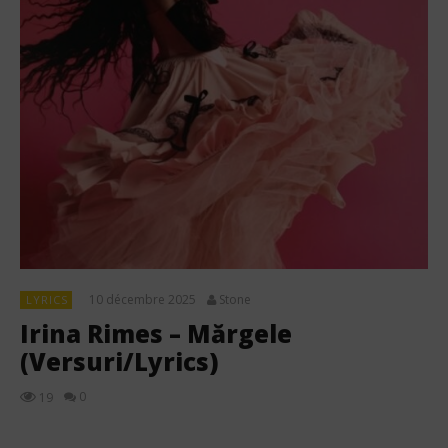
10 décembre 2025
Stone
LYRICS
Irina Rimes – Mărgele
(Versuri/Lyrics)
0
19