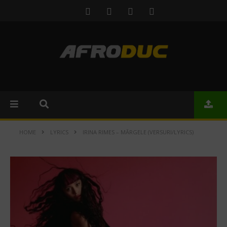
HOME
LYRICS
IRINA RIMES – MĂRGELE (VERSURI/LYRICS)