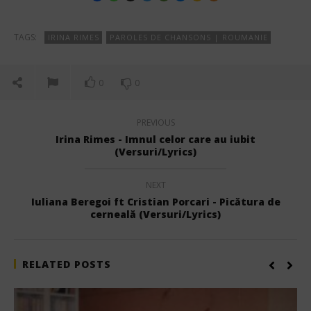
TAGS:
IRINA RIMES
PAROLES DE CHANSONS | ROUMANIE
0
0
PREVIOUS
Irina Rimes - Imnul celor care au iubit
(Versuri/Lyrics)
NEXT
Iuliana Beregoi ft Cristian Porcari - Picătura de
cerneală (Versuri/Lyrics)
RELATED POSTS