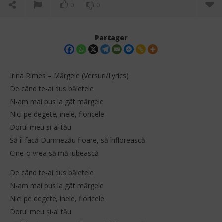
0
0
Partager
Irina Rimes – Mărgele (Versuri/Lyrics)
De când te-ai dus băietele
N-am mai pus la gât mărgele
Nici pe degete, inele, floricele
Dorul meu și-al tău
Să îl facă Dumnezău floare, să înflorească
Cine-o vrea să mă iubească
NOW VIEWING
De când te-ai dus băietele
Irina Rimes – Mărgele (Versuri/Lyrics)
Ral
N-am mai pus la gât mărgele
10
10
décembre
dé
Nici pe degete, inele, floricele
2025
202
Stone
S
Dorul meu și-al tău