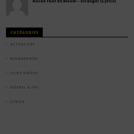
Kocee feat KS Bloom – Stranger (Lyrics)
CATÉGORIES
ACTUALITÉS
BIOGRAPHIES
CLIPS VIDÉOS
GOSPEL & FOI
LYRICS