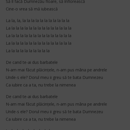
Să îl facă Dumnezău floare, să înflorească
Cine-o vrea să mă iubească
La la, la, la la la la la la la la la la la
La la la la la la la la la la la la la la la
La la la la la la la la la la la la la la la
La la la la la la la la la la la la la la la
La la la la la la la la la la
De cand te-ai dus barbatele
N-am mai făcut plăcințele, n-am pus mâna pe andrele
Unde-s ele? Dorul meu ii greu să te bata Dumnezeu
Ca iubire ca a ta, nu trebe la nimenea
De cand te-ai dus barbatele
N-am mai făcut plăcințele, n-am pus mâna pe andrele
Unde-s ele? Dorul meu ii greu să te bata Dumnezeu
Ca iubire ca a ta, nu trebe la nimenea