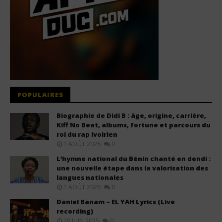
POPULAIRES
Biographie de Didi B : âge, origine, carrière,
Kiff No Beat, albums, fortune et parcours du
roi du rap ivoirien
1 AOÛT 2026
0
L’hymne national du Bénin chanté en dendi :
une nouvelle étape dans la valorisation des
langues nationales
1 AOÛT 2026
0
Daniel Banam – EL YAH Lyrics (Live
recording)
29 JUIN 2025
0