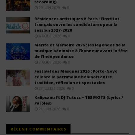
recording)
29 JUIN 2025
0
Résidences artistiques à Paris : l’Institut
français ouvre les candidatures pour la
session 2027-2028
4 AOÛT 2026
0
Mérite et Mémoire 2026 : les légendes de la
musique béninoise à l’honneur avant la fête
de l’Indépendance
3 AOÛT 2026
0
Festival des Masques 2026 : Porto-Novo
célèbre le patrimoine béninois entre
tradition, réflexion et spectacles
27 JUILLET 2026
0
Kalipsxau ft DJ Tutuss – TES MOTS (Lyrics /
Paroles)
21 JUIN 2026
0
RÉCENT COMMENTAIRES