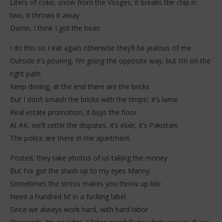
Liters of coke, snow from the Vosges, it breaks the chip in
two, it throws it away
Damn, I think I got the bean
I do this so I eat again otherwise they’ll be jealous of me
Outside it’s pouring, I’m going the opposite way, but I’m on the
right path
Keep driving, at the end there are the bricks
But I don’t smash the bricks with the timps’, it’s lame
Real estate promotion, it buys the floor
At AK, we’ll settle the disputes, it’s elixir, it’s Pakistani
The police are there in the apartment.
Posted, they take photos of us taking the money
But I’ve got the stash up to my eyes Manny
Sometimes the stress makes you throw up bile
Need a hundred M’ in a fucking label
Since we always work hard, with hard labor