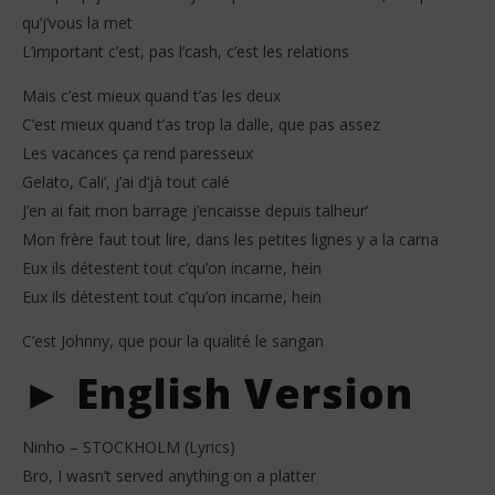
qu’j’vous la met
L’important c’est, pas l’cash, c’est les relations
Mais c’est mieux quand t’as les deux
C’est mieux quand t’as trop la dalle, que pas assez
Les vacances ça rend paresseux
Gelato, Cali’, j’ai d’jà tout calé
J’en ai fait mon barrage j’encaisse depuis talheur’
Mon frère faut tout lire, dans les petites lignes y a la carna
Eux ils détestent tout c’qu’on incarne, hein
Eux ils détestent tout c’qu’on incarne, hein
C’est Johnny, que pour la qualité le sangan
► English Version
Ninho – STOCKHOLM (Lyrics)
Bro, I wasn’t served anything on a platter