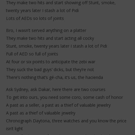
They make two hits and start showing off Stunt, smoke,
twenty years later I stash a lot of Pidi
Lots of AEDs so lots of joints
Bro, I wasn’t served anything on a platter
They make two hits and start acting all cocky
Stunt, smoke, twenty years later I stash a lot of Pidi
Full of AED so full of joints
At four or six points to anticipate the zebi war
They suck the bad guys’ dicks, but they’re not
There’s nothing that’s gé-cha, it’s us, the hacienda
Ask Sydney, ask Dakar, here there are two courses
To get into ours, you need some coro, some cash of honor
A past as a seller, a past as a thief of valuable jewelry
A past as a thief of valuable jewelry
Chronograph Daytona, three watches and you know the price
isn’t light