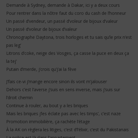
Demande à Sydney, demande à Dakar, ici y a deux cours
Pour rentrer dans la nôtre faut du coro du cash de l’honneur
Un passé d’vendeur, un passé d’voleur de bijoux d’valeur
Un passé d’voleur de bijoux d’valeur
Chronographe Daytona, trois horloges et tu sais qu’le prix n’est
pas leg’
Litrons d’coke, neige des Vosges, ça casse la puce en deux ça
la tej’
Putain d’merde, j’crois qu’j’ai la fève
J’fais ce-vi j’mange encore sinon ils vont m’jalouser
Dehors c’est l’averse j’suis en sens inverse, mais j’suis sur
l’droit chemin
Continue à rouler, au bout y a les briques
Mais les briques j’les éclate pas avec les timps’, c’est naze
Promotion immobilière, ça rachète l’étage
À la AK on règlera les litiges, c’est d’l’élixir, c’est du Pakistanais
La police est là dans l’appartement