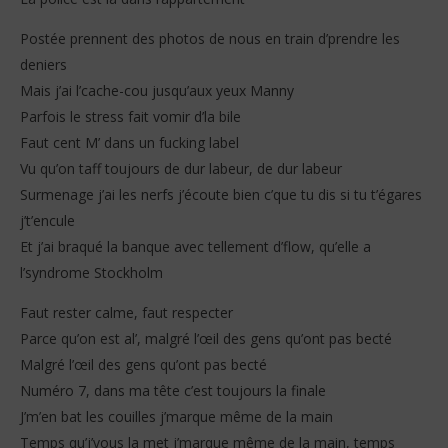
Postée prennent des photos de nous en train d’prendre les
deniers
Mais j’ai l’cache-cou jusqu’aux yeux Manny
Parfois le stress fait vomir d’la bile
Faut cent M’ dans un fucking label
Vu qu’on taff toujours de dur labeur, de dur labeur
Surmenage j’ai les nerfs j’écoute bien c’que tu dis si tu t’égares
j’t’encule
Et j’ai braqué la banque avec tellement d’flow, qu’elle a
l’syndrome Stockholm
Faut rester calme, faut respecter
Parce qu’on est al’, malgré l’œil des gens qu’ont pas becté
Malgré l’œil des gens qu’ont pas becté
Numéro 7, dans ma tête c’est toujours la finale
J’m’en bat les couilles j’marque même de la main
Temps qu’j’vous la met j’marque même de la main, temps