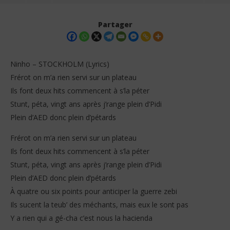
Partager
Ninho – STOCKHOLM (Lyrics)
Frérot on m’a rien servi sur un plateau
Ils font deux hits commencent à s’la péter
Stunt, péta, vingt ans après j’range plein d’Pidi
Plein d’AED donc plein d’pétards
Frérot on m’a rien servi sur un plateau
NOW VIEWING
Ils font deux hits commencent à s’la péter
Stunt, péta, vingt ans après j’range plein d’Pidi
Ninho – STOCKHOLM (Lyrics)
Jea
Plein d’AED donc plein d’pétards
18
18
janvier
jan
À quatre ou six points pour anticiper la guerre zebi
2026
202
Stone
S
Ils sucent la teub’ des méchants, mais eux le sont pas
Y a rien qui a gé-cha c’est nous la hacienda