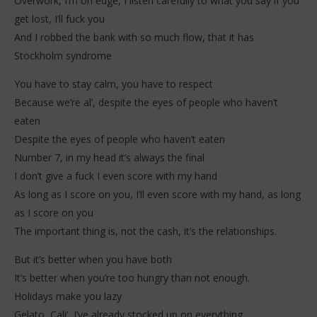
Overwork, I’m on edge, I listen carefully to what you say if you
get lost, I’ll fuck you
And I robbed the bank with so much flow, that it has
Stockholm syndrome
You have to stay calm, you have to respect
Because we’re al’, despite the eyes of people who haven’t
eaten
Despite the eyes of people who haven’t eaten
Number 7, in my head it’s always the final
I don’t give a fuck I even score with my hand
As long as I score on you, I’ll even score with my hand, as long
as I score on you
The important thing is, not the cash, it’s the relationships.
But it’s better when you have both
It’s better when you’re too hungry than not enough.
Holidays make you lazy
Gelato, Cali’, I’ve already stocked up on everything