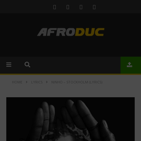
HOME
LYRICS
NINHO – STOCKHOLM (LYRICS)