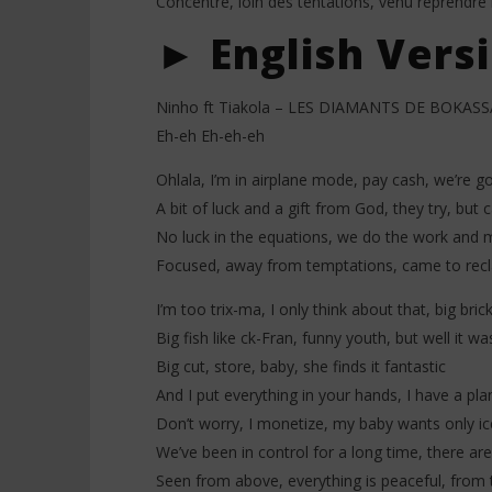
Concentré, loin des tentations, venu reprendr
► English Vers
Ninho ft Tiakola – LES DIAMANTS DE BOKASSA 
Eh-eh Eh-eh-eh
Ohlala, I’m in airplane mode, pay cash, we’re 
A bit of luck and a gift from God, they try, but c
No luck in the equations, we do the work and 
Focused, away from temptations, came to rec
I’m too trix-ma, I only think about that, big bric
Big fish like ck-Fran, funny youth, but well it w
Big cut, store, baby, she finds it fantastic
And I put everything in your hands, I have a plan
Don’t worry, I monetize, my baby wants only ice
We’ve been in control for a long time, there are
Seen from above, everything is peaceful, from 