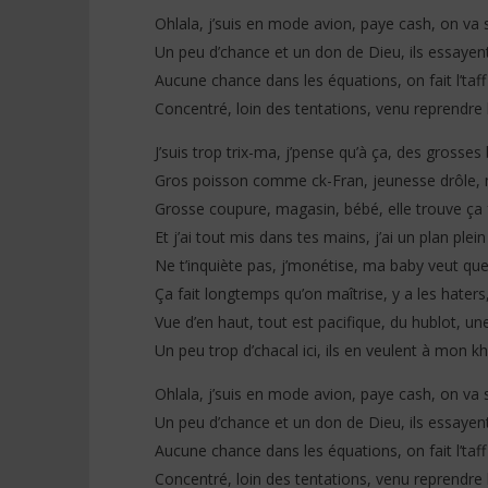
Ohlala, j’suis en mode avion, paye cash, on va 
Ninho ft Tiakola – LES DIAMANTS
Davido f
Un peu d’chance et un don de Dieu, ils essaye
DE BOKASSA (Lyrics)
(Lyrics &
Aucune chance dans les équations, on fait l’taf
18
18
janvier
janvier
Concentré, loin des tentations, venu reprendr
2026
2026
Stone
Stone
J’suis trop trix-ma, j’pense qu’à ça, des grosse
Gros poisson comme ck-Fran, jeunesse drôle, m
Grosse coupure, magasin, bébé, elle trouve ça 
Et j’ai tout mis dans tes mains, j’ai un plan plei
Ne t’inquiète pas, j’monétise, ma baby veut que
Ça fait longtemps qu’on maîtrise, y a les haters, 
Vue d’en haut, tout est pacifique, du hublot, u
Un peu trop d’chacal ici, ils en veulent à mon kh
Ohlala, j’suis en mode avion, paye cash, on va 
Un peu d’chance et un don de Dieu, ils essaye
Aucune chance dans les équations, on fait l’taf
Concentré, loin des tentations, venu reprendr