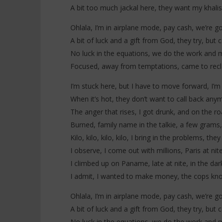
A bit too much jackal here, they want my khali
Ohlala, I’m in airplane mode, pay cash, we’re 
A bit of luck and a gift from God, they try, but c
No luck in the equations, we do the work and 
Focused, away from temptations, came to rec
I’m stuck here, but I have to move forward, I’m
When it’s hot, they don’t want to call back anym
The anger that rises, I got drunk, and on the ro
Burned, family name in the talkie, a few grams,
Kilo, kilo, kilo, kilo, I bring in the problems, th
I observe, I come out with millions, Paris at nit
I climbed up on Paname, late at nite, in the dar
I admit, I wanted to make money, the cops kn
Ohlala, I’m in airplane mode, pay cash, we’re 
A bit of luck and a gift from God, they try, but c
No luck in the equations, we do the work and 