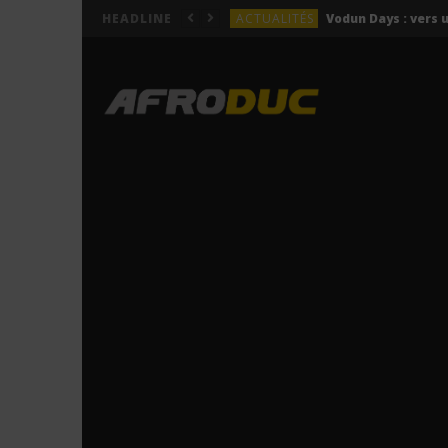
ACTUALITÉS
HEADLINE
LYRICS
Himra – Plus de love (Lyr
LYRICS
Anitta – Azul (Lyrics & 
LYRICS
LYRICS
ACTUALITÉS