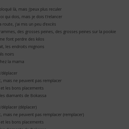
 bloqué là, mais j’peux plus reculer
oi qui dois, mais je dois t’relancer
a route, j’ai mis un peu d’excès
grammes, des grosses peines, des grosses peines sur la pookie
s, me font perdre des kilos
nuit, les endroits mignons
ls noirs
t chez la mama
s’déplacer
nt, mais ne peuvent pas remplacer
f et les bons placements
e les diamants de Bokassa
’déplacer (déplacer)
t, mais ne peuvent pas remplacer (remplacer)
f et les bons placements