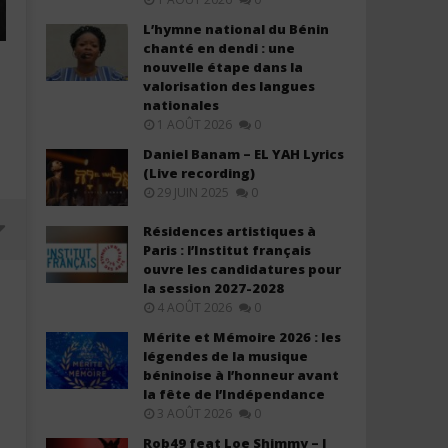
L’hymne national du Bénin
chanté en dendi : une
nouvelle étape dans la
valorisation des langues
nationales
1 AOÛT 2026
0
Daniel Banam – EL YAH Lyrics
(Live recording)
29 JUIN 2025
0
Résidences artistiques à
Paris : l’Institut français
ouvre les candidatures pour
la session 2027-2028
4 AOÛT 2026
0
Mérite et Mémoire 2026 : les
légendes de la musique
béninoise à l’honneur avant
la fête de l’Indépendance
3 AOÛT 2026
0
Rob49 feat Loe Shimmy – I