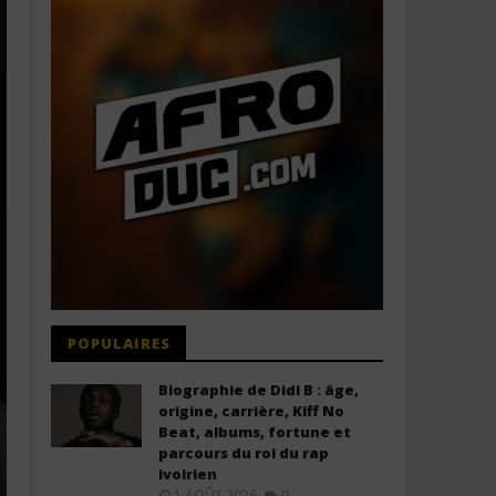
POPULAIRES
Biographie de Didi B : âge,
origine, carrière, Kiff No
Beat, albums, fortune et
parcours du roi du rap
ivoirien
1 AOÛT 2026
0