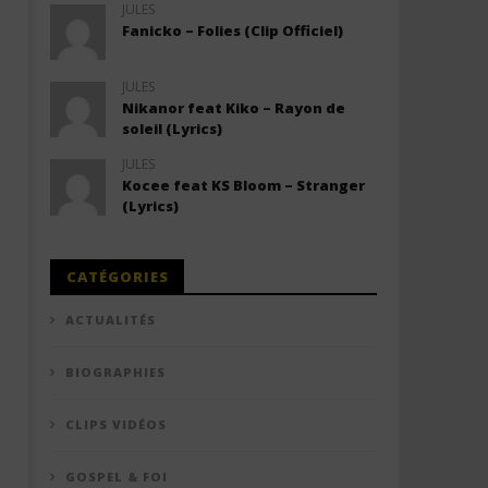
JULES
Fanicko – Folies (Clip Officiel)
JULES
Nikanor feat Kiko – Rayon de
soleil (Lyrics)
JULES
Kocee feat KS Bloom – Stranger
(Lyrics)
CATÉGORIES
ACTUALITÉS
BIOGRAPHIES
CLIPS VIDÉOS
GOSPEL & FOI