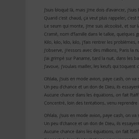
J’suis bloqué là, mais j’me dois d’avancer, j’suis
Quand c’est chaud, ça veut plus rappeler, c’est t
Le seum qui monte, j’me suis alcoolisé, et sur l
Cramé, nom d’famille dans le talkie, quelques 
Kilo, kilo, kilo, kilo, j’fais rentrer les problème
J’observe, j’ressors avec des millions, Paris la 
J’ai grimpé sur Paname, tard la nuit, dans les bai
J’avoue, j’voulais mailler, les keufs qui toquen
Ohlala, j’suis en mode avion, paye cash, on va 
Un peu d’chance et un don de Dieu, ils essaye
Aucune chance dans les équations, on fait l’taf
Concentré, loin des tentations, venu reprendr
Ohlala, j’suis en mode avion, paye cash, on va s
Un peu d’chance et un don de Dieu, ils essayen
Aucune chance dans les équations, on fait l’taf