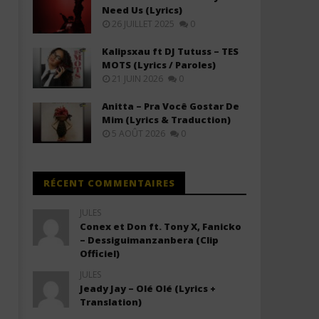
Need Us (Lyrics)
26 JUILLET 2025
0
Olivier Cheuwa ft. Claudy Siar –
Black M ft. Ariel Sheney 
Ne Laisse Personne (Lyrics)
Descendre (Lyrics / Parole
Kalipsxau ft DJ Tutuss – TES
18
18
MOTS (Lyrics / Paroles)
janvier
janvier
21 JUIN 2026
0
2026
2026
Stone
Stone
Anitta – Pra Você Gostar De
Mim (Lyrics & Traduction)
5 AOÛT 2026
0
RÉCENT COMMENTAIRES
JULES
Conex et Don ft. Tony X, Fanicko
– Dessiguimanzanbera (Clip
Officiel)
JULES
Jeady Jay – Olé Olé (Lyrics +
Translation)