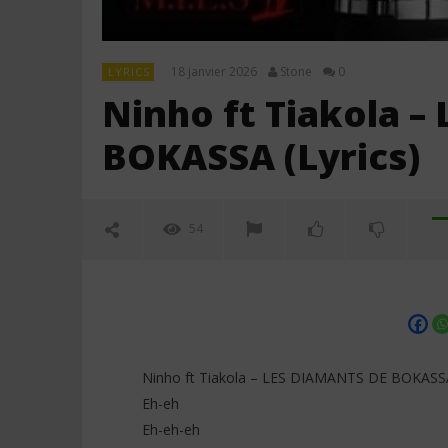
18 janvier 2026
Stone
0
LYRICS
Ninho ft Tiakola 
BOKASSA (Lyrics)
54
Ninho ft Tiakola – LES DIAMANTS DE BOKASSA 
Eh-eh
Eh-eh-eh
NOW VIEWING