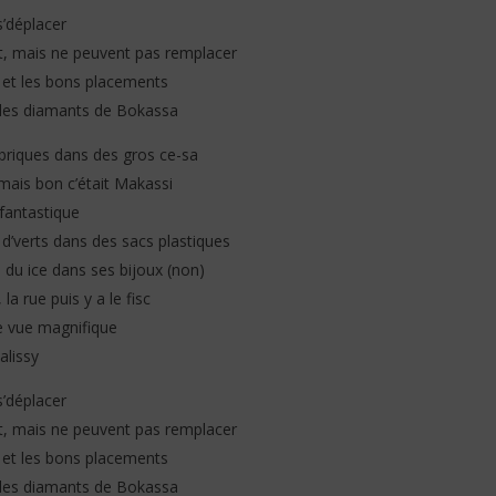
s’déplacer
t. Aya Nakamura - Yaya
Booba très pessimiste sur l'avenir
nt, mais ne peuvent pas remplacer
 Traduction)
du rap français : « Ils ont réussi à
f et les bons placements
nous infiltrer »
18
e les diamants de Bokassa
janvier
2026
s briques dans des gros ce-sa
Stone
ais bon c’était Makassi
fantastique
n d’verts dans des sacs plastiques
 du ice dans ses bijoux (non)
la rue puis y a le fisc
ne vue magnifique
alissy
s’déplacer
nt, mais ne peuvent pas remplacer
f et les bons placements
e les diamants de Bokassa