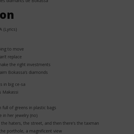
e les diamants de Bokassa
ion
(Lyrics)
going to move
an’t replace
make the right investments
laim Bokassa’s diamonds
ks in big ce-sa
as Makassi
 full of greens in plastic bags
 in her jewelry (no)
 the haters, the street, and then there’s the taxman
the porthole, a magnificent view