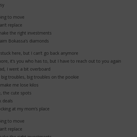
ssy
going to move
an’t replace
make the right investments
laim Bokassa’s diamonds
 stuck here, but I can’t go back anymore
ore, it’s you who has to, but I have to reach out to you again
ad, I went a bit overboard
 big troubles, big troubles on the pookie
ey make me lose kilos
e, the cute spots
k deals
ocking at my mom’s place
going to move
an’t replace
make the right investments