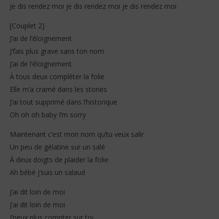
Je dis rendez moi je dis rendez moi je dis rendez moi
[Couplet 2]
J’ai de l’éloignement
J’fais plus grave sans ton nom
J’ai de l’éloignement
À tous deux compléter la folie
Elle m’a cramé dans les stories
J’ai tout supprimé dans l’historique
Oh oh oh baby I’m sorry
Maintenant c’est mon nom qu’tu veux salir
Un peu de gélatine sur un salé
À deux doigts de plaider la folie
Ah bébé j’suis un salaud
J’ai dit loin de moi
J’ai dit loin de moi
J’peux plus compter sur toi