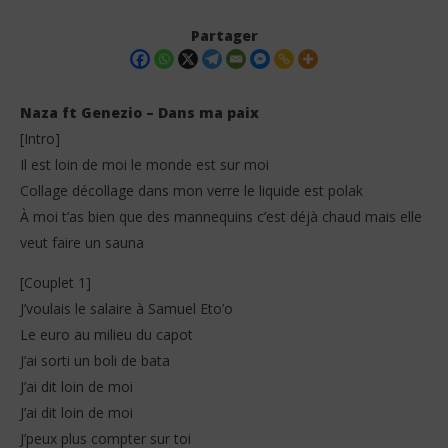
Partager
Naza ft Genezio – Dans ma paix
[Intro]
Il est loin de moi le monde est sur moi
Collage décollage dans mon verre le liquide est polak
À moi t’as bien que des mannequins c’est déjà chaud mais elle
veut faire un sauna
NOW VIEWING
[Couplet 1]
J’voulais le salaire à Samuel Eto’o
Naza ft Genezio – Dans ma paix (Lyrics)
Tay
Le euro au milieu du capot
1
1
novembre
no
J’ai sorti un boli de bata
2025
202
Stone
S
J’ai dit loin de moi
J’ai dit loin de moi
J’peux plus compter sur toi