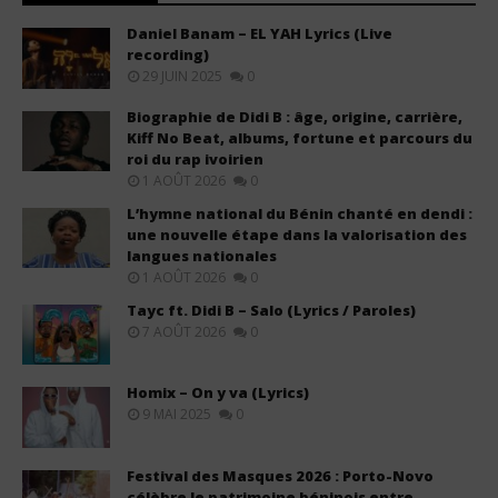
Daniel Banam – EL YAH Lyrics (Live
recording)
29 JUIN 2025
0
Biographie de Didi B : âge, origine, carrière,
Kiff No Beat, albums, fortune et parcours du
roi du rap ivoirien
1 AOÛT 2026
0
L’hymne national du Bénin chanté en dendi :
une nouvelle étape dans la valorisation des
langues nationales
1 AOÛT 2026
0
Tayc ft. Didi B – Salo (Lyrics / Paroles)
7 AOÛT 2026
0
Homix – On y va (Lyrics)
9 MAI 2025
0
Festival des Masques 2026 : Porto-Novo
célèbre le patrimoine béninois entre