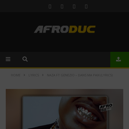
HOME
LYRICS
NAZA FT GENEZIO – DANS MA PAIX (LYRICS)