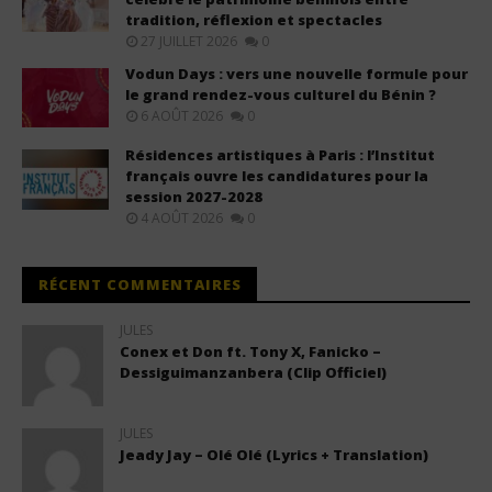
tradition, réflexion et spectacles
27 JUILLET 2026
0
Vodun Days : vers une nouvelle formule pour
le grand rendez-vous culturel du Bénin ?
6 AOÛT 2026
0
Résidences artistiques à Paris : l’Institut
français ouvre les candidatures pour la
session 2027-2028
4 AOÛT 2026
0
RÉCENT COMMENTAIRES
JULES
Conex et Don ft. Tony X, Fanicko –
Dessiguimanzanbera (Clip Officiel)
JULES
Jeady Jay – Olé Olé (Lyrics + Translation)