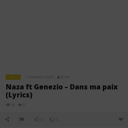
1 novembre 2025
Stone
LYRICS
Naza ft Genezio – Dans ma paix
(Lyrics)
0
32
0
0