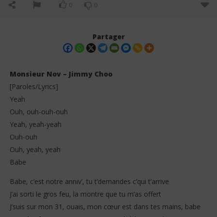
0
0
Partager
Monsieur Nov – Jimmy Choo
[Paroles/Lyrics]
Yeah
Ouh, ouh-ouh-ouh
Yeah, yeah-yeah
Ouh-ouh
Ouh, yeah, yeah
Babe
NOW VIEWING
La 
Babe, c’est notre anniv’, tu t’demandes c’qui t’arrive
27
Monsieur Nov – Jimmy Choo (Paroles/Lyrics)
no
J’ai sorti le gros feu, la montre que tu m’as offert
202
27
S
J’suis sur mon 31, ouais, mon cœur est dans tes mains, babe
novembre
2025