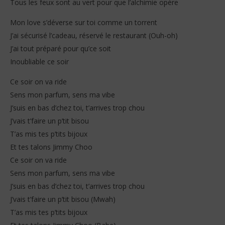
Tous les feux sont au vert pour que l’alchimie opère
Stone
Mon love s’déverse sur toi comme un torrent
J’ai sécurisé l’cadeau, réservé le restaurant (Ouh-oh)
J’ai tout préparé pour qu’ce soit
Inoubliable ce soir
Ce soir on va ride
Sens mon parfum, sens ma vibe
J’suis en bas d’chez toi, t’arrives trop chou
J’vais t’faire un p’tit bisou
T’as mis tes p’tits bijoux
Et tes talons Jimmy Choo
Ce soir on va ride
Sens mon parfum, sens ma vibe
J’suis en bas d’chez toi, t’arrives trop chou
J’vais t’faire un p’tit bisou (Mwah)
T’as mis tes p’tits bijoux