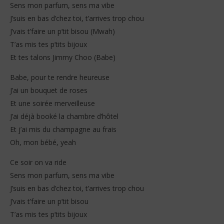
Sens mon parfum, sens ma vibe
J’suis en bas d’chez toi, t’arrives trop chou
J’vais t’faire un p’tit bisou (Mwah)
T’as mis tes p’tits bijoux
Et tes talons Jimmy Choo (Babe)
Babe, pour te rendre heureuse
J’ai un bouquet de roses
Et une soirée merveilleuse
J’ai déjà booké la chambre d’hôtel
Et j’ai mis du champagne au frais
Oh, mon bébé, yeah
Ce soir on va ride
Sens mon parfum, sens ma vibe
J’suis en bas d’chez toi, t’arrives trop chou
J’vais t’faire un p’tit bisou
T’as mis tes p’tits bijoux