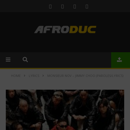
HOME
LYRICS
MONSIEUR NOV – JIMMY CHOO (PAROLES/LYRICS)