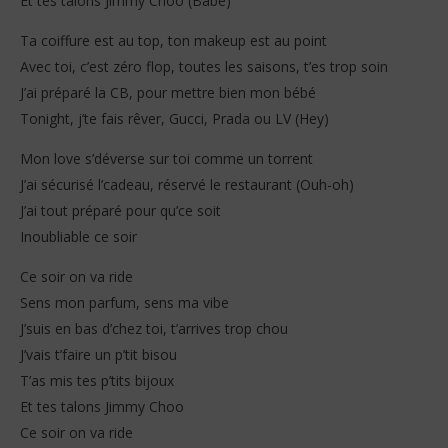
Et tes talons Jimmy Choo (Babe)
Ta coiffure est au top, ton makeup est au point
Avec toi, c’est zéro flop, toutes les saisons, t’es trop soin
J’ai préparé la CB, pour mettre bien mon bébé
Tonight, j’te fais rêver, Gucci, Prada ou LV (Hey)
Mon love s’déverse sur toi comme un torrent
J’ai sécurisé l’cadeau, réservé le restaurant (Ouh-oh)
J’ai tout préparé pour qu’ce soit
Inoubliable ce soir
Ce soir on va ride
Sens mon parfum, sens ma vibe
J’suis en bas d’chez toi, t’arrives trop chou
J’vais t’faire un p’tit bisou
T’as mis tes p’tits bijoux
Et tes talons Jimmy Choo
Ce soir on va ride