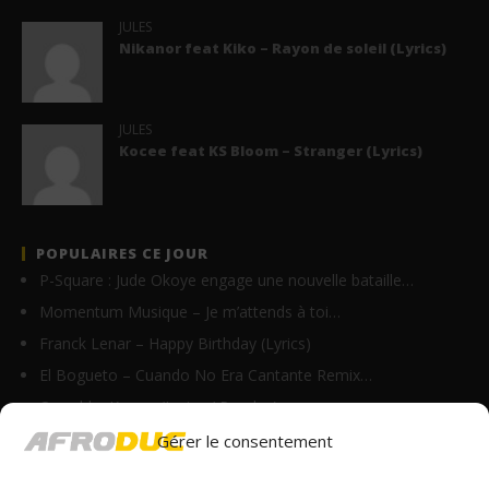
JULES
Nikanor feat Kiko – Rayon de soleil (Lyrics)
JULES
Kocee feat KS Bloom – Stranger (Lyrics)
POPULAIRES CE JOUR
P-Square : Jude Okoye engage une nouvelle bataille…
Momentum Musique – Je m’attends à toi…
Franck Lenar – Happy Birthday (Lyrics)
El Bogueto – Cuando No Era Cantante Remix…
Oswald – Karma (Lyrics / Paroles)
Homix – On y va (Lyrics)
Gérer le consentement
Rutshelle Guillaume – Ou Mechan (Lyrics)