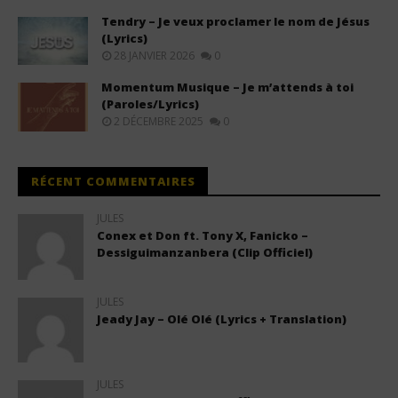
Tendry – Je veux proclamer le nom de Jésus
(Lyrics)
28 JANVIER 2026
0
Momentum Musique – Je m’attends à toi
(Paroles/Lyrics)
2 DÉCEMBRE 2025
0
RÉCENT COMMENTAIRES
JULES
Conex et Don ft. Tony X, Fanicko –
Dessiguimanzanbera (Clip Officiel)
JULES
Jeady Jay – Olé Olé (Lyrics + Translation)
JULES