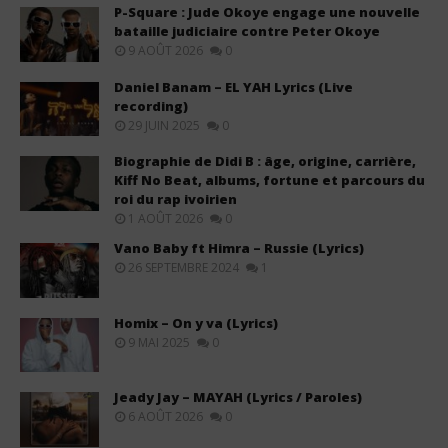
P-Square : Jude Okoye engage une nouvelle
bataille judiciaire contre Peter Okoye
9 AOÛT 2026
0
Daniel Banam – EL YAH Lyrics (Live
recording)
29 JUIN 2025
0
Biographie de Didi B : âge, origine, carrière,
Kiff No Beat, albums, fortune et parcours du
roi du rap ivoirien
1 AOÛT 2026
0
Vano Baby ft Himra – Russie (Lyrics)
26 SEPTEMBRE 2024
1
Homix – On y va (Lyrics)
9 MAI 2025
0
Jeady Jay – MAYAH (Lyrics / Paroles)
6 AOÛT 2026
0