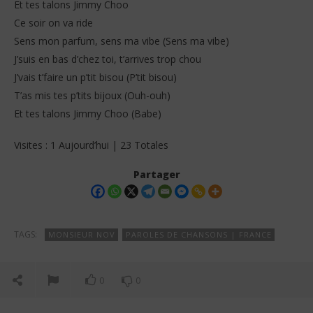
Et tes talons Jimmy Choo
Ce soir on va ride
Sens mon parfum, sens ma vibe (Sens ma vibe)
J’suis en bas d’chez toi, t’arrives trop chou
J’vais t’faire un p’tit bisou (P’tit bisou)
T’as mis tes p’tits bijoux (Ouh-ouh)
Et tes talons Jimmy Choo (Babe)
Visites : 1 Aujourd’hui | 23 Totales
Partager
TAGS:
MONSIEUR NOV
PAROLES DE CHANSONS | FRANCE
0
0