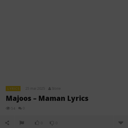
25 mai 2025
Stone
LYRICS
Majoos – Maman Lyrics
0
54
0
0