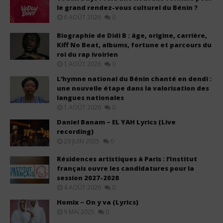
le grand rendez-vous culturel du Bénin ?
6 AOÛT 2026
0
Biographie de Didi B : âge, origine, carrière,
Kiff No Beat, albums, fortune et parcours du
roi du rap ivoirien
1 AOÛT 2026
0
L’hymne national du Bénin chanté en dendi :
une nouvelle étape dans la valorisation des
langues nationales
1 AOÛT 2026
0
Daniel Banam – EL YAH Lyrics (Live
recording)
29 JUIN 2025
0
Résidences artistiques à Paris : l’Institut
français ouvre les candidatures pour la
session 2027-2028
4 AOÛT 2026
0
Homix – On y va (Lyrics)
9 MAI 2025
0