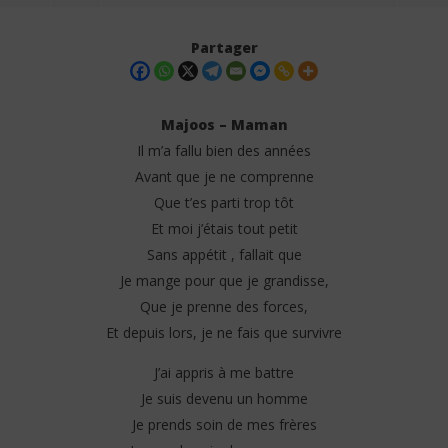
Partager
Majoos – Maman
Il m’a fallu bien des années
Avant que je ne comprenne
Que t’es parti trop tôt
Et moi j’étais tout petit
Sans appétit , fallait que
Je mange pour que je grandisse,
NOW VIEWING
Que je prenne des forces,
Majoos – Maman Lyrics
Jea
Et depuis lors, je ne fais que survivre
25
25
mai
mai
J’ai appris à me battre
2025
202
Stone
S
Je suis devenu un homme
Je prends soin de mes frères