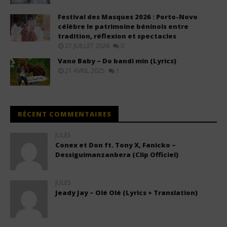
Festival des Masques 2026 : Porto-Novo
célèbre le patrimoine béninois entre
tradition, réflexion et spectacles
27 JUILLET 2026
0
Vano Baby – Do bandi min (Lyrics)
21 AVRIL 2025
1
RÉCENT COMMENTAIRES
JULES
Conex et Don ft. Tony X, Fanicko –
Dessiguimanzanbera (Clip Officiel)
JULES
Jeady Jay – Olé Olé (Lyrics + Translation)