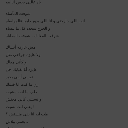
ياه عاللي بحس انا بيه
شوفت المآساه
انت اللي جارحني و انا اللي بدور دايما عالمواساه
و الجرح بيتجدد كل ما بنساه
شوفت المعاناه .. شوفت المعاناه
مش عارفه أنساك
ولا عايزه جراحي تقل
و كأني معاك
عايزة أنا لغيابك حل
نفسي أبقي بخير
زي ما كنت انا قبليك
طب ما انت مشيت
و نسيتني كأني مجتش !
يعني انت نسيت !
طب ليه انا بقي منستش ؟
بعتني ببلاش ..