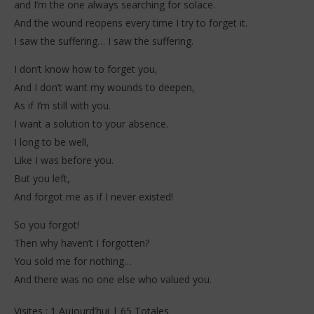
and I’m the one always searching for solace.
And the wound reopens every time I try to forget it.
I saw the suffering… I saw the suffering.
I don’t know how to forget you,
And I don’t want my wounds to deepen,
As if I’m still with you.
I want a solution to your absence.
I long to be well,
Like I was before you.
But you left,
And forgot me as if I never existed!
So you forgot!
Then why haven’t I forgotten?
You sold me for nothing…
And there was no one else who valued you.
Visites : 1 Aujourd’hui | 65 Totales