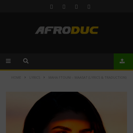
HOME
LYRICS
MAHA FTOUNI – MAASAT (LYRICS & TRADUCTION)