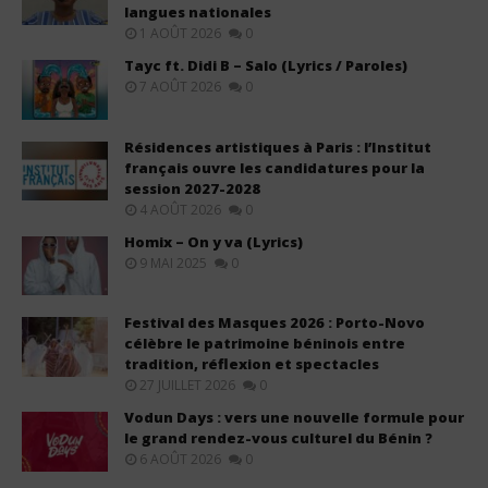
langues nationales
1 AOÛT 2026
0
Tayc ft. Didi B – Salo (Lyrics / Paroles)
7 AOÛT 2026
0
Résidences artistiques à Paris : l’Institut
français ouvre les candidatures pour la
session 2027-2028
4 AOÛT 2026
0
Homix – On y va (Lyrics)
9 MAI 2025
0
Festival des Masques 2026 : Porto-Novo
célèbre le patrimoine béninois entre
tradition, réflexion et spectacles
27 JUILLET 2026
0
Vodun Days : vers une nouvelle formule pour
le grand rendez-vous culturel du Bénin ?
6 AOÛT 2026
0