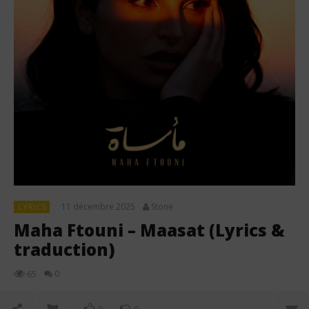
11 décembre 2025
Stone
LYRICS
Maha Ftouni – Maasat (Lyrics &
traduction)
0
65