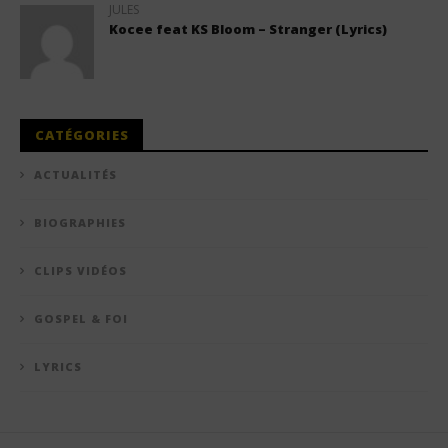
JULES
Kocee feat KS Bloom – Stranger (Lyrics)
CATÉGORIES
ACTUALITÉS
BIOGRAPHIES
CLIPS VIDÉOS
GOSPEL & FOI
LYRICS