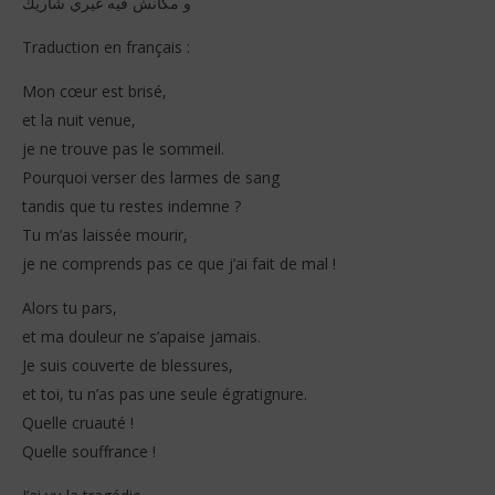
و مكانش فيه غيري شاريك
Traduction en français :
Mon cœur est brisé,
et la nuit venue,
je ne trouve pas le sommeil.
Pourquoi verser des larmes de sang
tandis que tu restes indemne ?
Tu m’as laissée mourir,
je ne comprends pas ce que j’ai fait de mal !
Alors tu pars,
et ma douleur ne s’apaise jamais.
Je suis couverte de blessures,
et toi, tu n’as pas une seule égratignure.
Quelle cruauté !
Quelle souffrance !