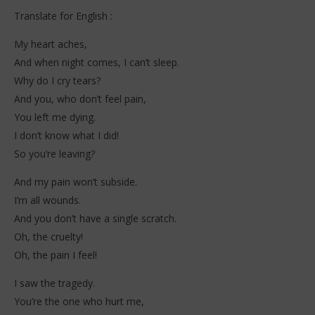
Translate for English :
My heart aches,
And when night comes, I can’t sleep.
Why do I cry tears?
And you, who don’t feel pain,
You left me dying.
I don’t know what I did!
So you’re leaving?
And my pain won’t subside.
I’m all wounds.
And you don’t have a single scratch.
Oh, the cruelty!
Oh, the pain I feel!
I saw the tragedy.
You’re the one who hurt me,