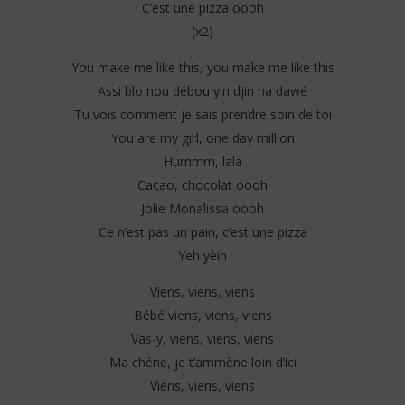
C’est une pizza oooh
(x2)
You make me like this, you make me like this
Assi blo nou débou yin djin na dawé
Tu vois comment je sais prendre soin de toi
You are my girl, one day million
Hummm, lala
Cacao, chocolat oooh
Jolie Monalissa oooh
Ce n’est pas un pain, c’est une pizza
Yeh yèih
Viens, viens, viens
Bébé viens, viens, viens
Vas-y, viens, viens, viens
Ma chérie, je t’ammène loin d’ici
Viens, viens, viens