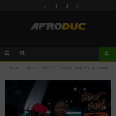
HOME
LYRICS
MADANO FT FANICKO – SWEET VANILLA (LYRICS)