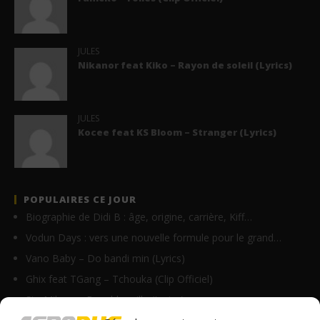
JULES
Nikanor feat Kiko – Rayon de soleil (Lyrics)
JULES
Kocee feat KS Bloom – Stranger (Lyrics)
POPULAIRES CE JOUR
Biographie de Didi B : âge, origine, carrière, Kiff…
Vodun Days : vers une nouvelle formule pour le grand…
Vano Baby – Do bandi min (Lyrics)
Ghix feat TGang – Tchouka (Clip Officiel)
Ste Milano – Bouchkaraille (Lyrics)