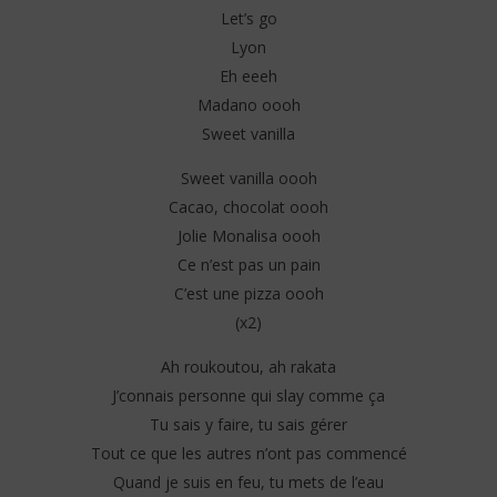
Let’s go
Lyon
Eh eeeh
Madano oooh
Sweet vanilla
NOW VIEWING
Sweet vanilla oooh
Madano ft Fanicko – Sweet Vanilla (Lyrics)
Cri
Cacao, chocolat oooh
12
12
février
fév
Jolie Monalisa oooh
2025
202
Stone
S
Ce n’est pas un pain
C’est une pizza oooh
(x2)
Ah roukoutou, ah rakata
J’connais personne qui slay comme ça
Tu sais y faire, tu sais gérer
Tout ce que les autres n’ont pas commencé
Quand je suis en feu, tu mets de l’eau