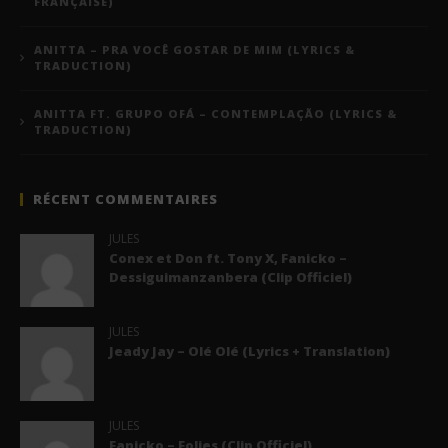
FRANÇAISE)
ANITTA – PRA VOCÊ GOSTAR DE MIM (LYRICS &
TRADUCTION)
ANITTA FT. GRUPO OFÁ – CONTEMPLAÇÃO (LYRICS &
TRADUCTION)
RÉCENT COMMENTAIRES
JULES
Conex et Don ft. Tony X, Fanicko –
Dessiguimanzanbera (Clip Officiel)
JULES
Jeady Jay – Olé Olé (Lyrics + Translation)
JULES
Fanicko – Folies (Clip Officiel)