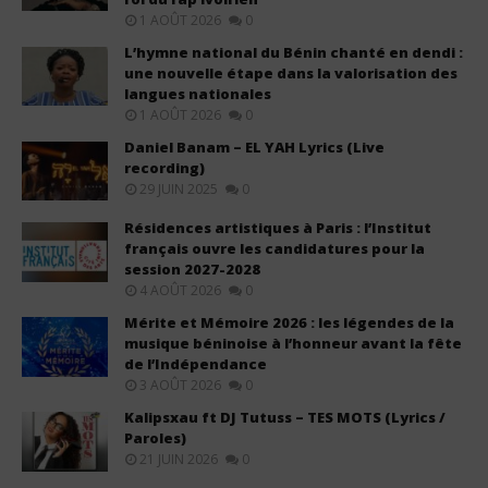
1 AOÛT 2026
0
L’hymne national du Bénin chanté en dendi :
une nouvelle étape dans la valorisation des
langues nationales
1 AOÛT 2026
0
Daniel Banam – EL YAH Lyrics (Live
recording)
29 JUIN 2025
0
Résidences artistiques à Paris : l’Institut
français ouvre les candidatures pour la
session 2027-2028
4 AOÛT 2026
0
Mérite et Mémoire 2026 : les légendes de la
musique béninoise à l’honneur avant la fête
de l’Indépendance
3 AOÛT 2026
0
Kalipsxau ft DJ Tutuss – TES MOTS (Lyrics /
Paroles)
21 JUIN 2026
0