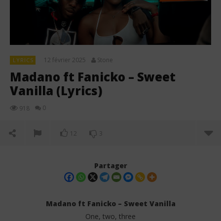
12 février 2025
Stone
LYRICS
Madano ft Fanicko – Sweet
Vanilla (Lyrics)
0
918
12
3
Partager
Madano ft Fanicko – Sweet Vanilla
One, two, three