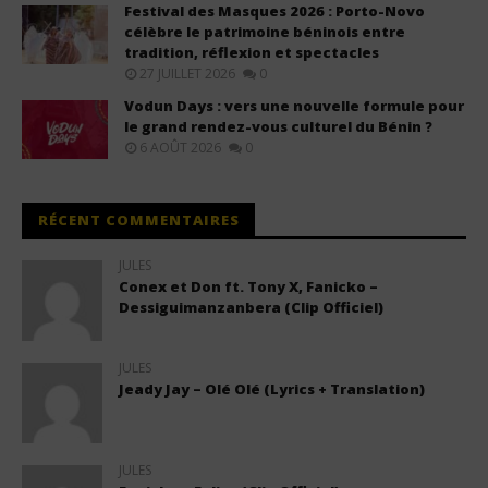
Festival des Masques 2026 : Porto-Novo
célèbre le patrimoine béninois entre
tradition, réflexion et spectacles
27 JUILLET 2026
0
Vodun Days : vers une nouvelle formule pour
le grand rendez-vous culturel du Bénin ?
6 AOÛT 2026
0
RÉCENT COMMENTAIRES
JULES
Conex et Don ft. Tony X, Fanicko –
Dessiguimanzanbera (Clip Officiel)
JULES
Jeady Jay – Olé Olé (Lyrics + Translation)
JULES