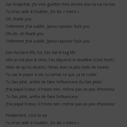
Sur Snapchat, j’te vois guetter mes stories (na-na-na-na-na)
Tu m’as aidé à t’oublier, j’te dis « merci »
Oh, thank you
Tellement j’t’ai oublié, j’peux rajouter fuck you
Oh-oh, oh thank you
Tellement j’t’ai oublié, j’peux rajouter fuck you
J’vis ma best life, toi, t’as fait le tag life
Moi je n’ai plus le time, t’as dépassé la deadline (c’est mort)
Mais de qui tu doutes, t’étais avec la plus belle de toutes
Tu vas le payer à vie, tu verras ce que ça te coûte
Tu fais pitié, arrête de faire l’influenceur (tu fais pitié)
J’t’ai piqué l’cœur, il t’reste rien, même pas un peu d’honneur
Tu fais pitié, arrête de faire l’influenceur
J’t’ai piqué l’cœur, il t’reste rien, même pas un peu d’honneur
Finalement, c’est la vie
Tu m’as aidé à t’oublier, j’te dis « merci »