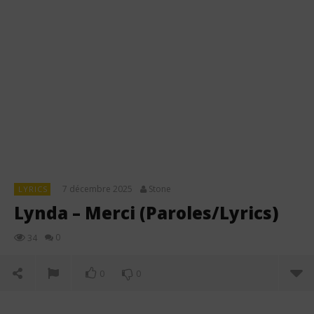
7 décembre 2025
Stone
LYRICS
Lynda – Merci (Paroles/Lyrics)
0
34
0
0