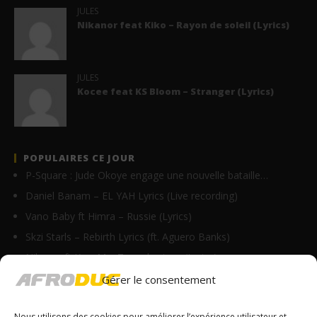
JULES
Nikanor feat Kiko – Rayon de soleil (Lyrics)
JULES
Kocee feat KS Bloom – Stranger (Lyrics)
POPULAIRES CE JOUR
P-Square : Jude Okoye engage une nouvelle bataille…
Daniel Banam – EL YAH Lyrics (Live recording)
Vano Baby ft Himra – Russie (Lyrics)
Skzi Starls – Rebirth Lyrics (ft. Aguero Banks)
Nikanor ft Krys M – Tu parles trop (Lyrics)
Asake – Oba (Lyrics + Traduction en Français +…
Gérer le consentement
Fally Ipupa – Kitamata (Lyrics & Traduction)
Nous utilisons des cookies pour améliorer l’expérience utilisateur et