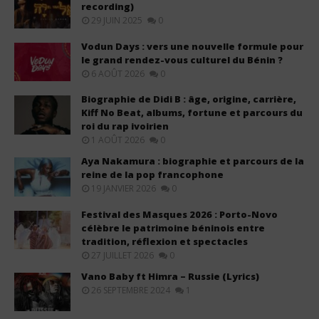
recording)
29 JUIN 2025
0
Vodun Days : vers une nouvelle formule pour
le grand rendez-vous culturel du Bénin ?
6 AOÛT 2026
0
Biographie de Didi B : âge, origine, carrière,
Kiff No Beat, albums, fortune et parcours du
roi du rap ivoirien
1 AOÛT 2026
0
Aya Nakamura : biographie et parcours de la
reine de la pop francophone
19 JANVIER 2026
0
Festival des Masques 2026 : Porto-Novo
célèbre le patrimoine béninois entre
tradition, réflexion et spectacles
27 JUILLET 2026
0
Vano Baby ft Himra – Russie (Lyrics)
26 SEPTEMBRE 2024
1