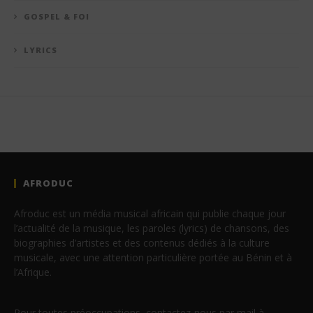
GOSPEL & FOI
LYRICS
AFRODUC
Afroduc est un média musical africain qui publie chaque jour
l’actualité de la musique, les paroles (lyrics) de chansons, des
biographies d’artistes et des contenus dédiés à la culture
musicale, avec une attention particulière portée au Bénin et à
l’Afrique.
Pour toutes préoccupations, contactez-nous par mail à