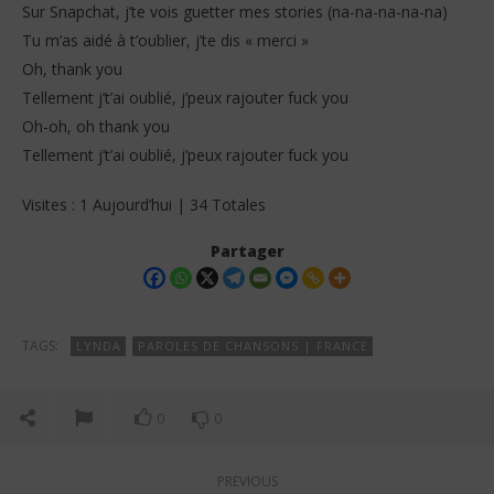
Sur Snapchat, j’te vois guetter mes stories (na-na-na-na-na)
Tu m’as aidé à t’oublier, j’te dis « merci »
Oh, thank you
Tellement j’t’ai oublié, j’peux rajouter fuck you
Oh-oh, oh thank you
Tellement j’t’ai oublié, j’peux rajouter fuck you
Visites : 1 Aujourd’hui | 34 Totales
Partager
TAGS:
LYNDA
PAROLES DE CHANSONS | FRANCE
0
0
PREVIOUS