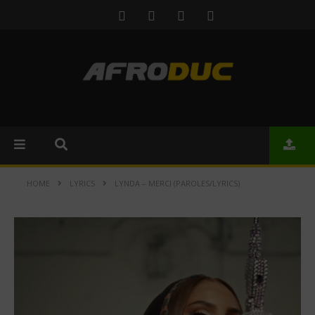
HOME
LYRICS
LYNDA – MERCI (PAROLES/LYRICS)