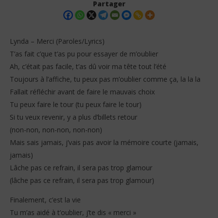
Partager
Lynda – Merci (Paroles/Lyrics)
T’as fait c’que t’as pu pour essayer de m’oublier
Ah, c’était pas facile, t’as dû voir ma tête tout l’été
Toujours à l’affiche, tu peux pas m’oublier comme ça, la la la
Fallait réfléchir avant de faire le mauvais choix
Tu peux faire le tour (tu peux faire le tour)
Si tu veux revenir, y a plus d’billets retour
NOW VIEWING
(non-non, non-non, non-non)
Lynda – Merci (Paroles/Lyrics)
La 
Mais sais jamais, j’vais pas avoir la mémoire courte (jamais,
7
7
jamais)
décembre
dé
2025
202
Lâche pas ce refrain, il sera pas trop glamour
Stone
S
(lâche pas ce refrain, il sera pas trop glamour)
Finalement, c’est la vie
Tu m’as aidé à t’oublier, j’te dis « merci »