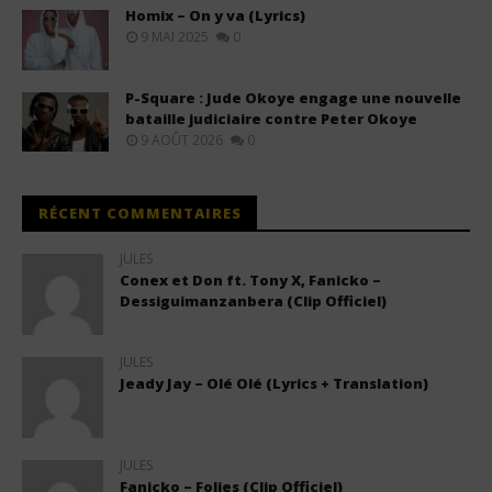
Homix – On y va (Lyrics)
9 MAI 2025
0
P-Square : Jude Okoye engage une nouvelle
bataille judiciaire contre Peter Okoye
9 AOÛT 2026
0
RÉCENT COMMENTAIRES
JULES
Conex et Don ft. Tony X, Fanicko –
Dessiguimanzanbera (Clip Officiel)
JULES
Jeady Jay – Olé Olé (Lyrics + Translation)
JULES
Fanicko – Folies (Clip Officiel)