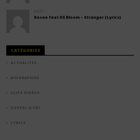
JULES
Kocee feat KS Bloom – Stranger (Lyrics)
CATÉGORIES
ACTUALITÉS
BIOGRAPHIES
CLIPS VIDÉOS
GOSPEL & FOI
LYRICS