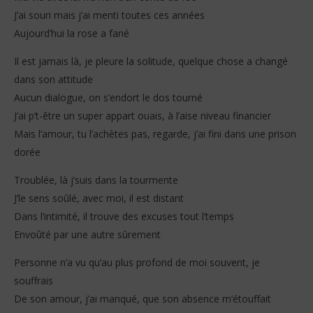
J’ai souri mais j’ai menti toutes ces années
Aujourd’hui la rose a fané
Il est jamais là, je pleure la solitude, quelque chose a changé
dans son attitude
Aucun dialogue, on s’endort le dos tourné
J’ai p’t-être un super appart ouais, à l’aise niveau financier
Mais l’amour, tu l’achètes pas, regarde, j’ai fini dans une prison
dorée
Troublée, là j’suis dans la tourmente
J’le sens soûlé, avec moi, il est distant
Dans l’intimité, il trouve des excuses tout l’temps
Envoûté par une autre sûrement
Personne n’a vu qu’au plus profond de moi souvent, je
souffrais
De son amour, j’ai manqué, que son absence m’étouffait