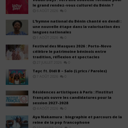
le grand rendez-vous culturel du Bénin ?
6 AOÛT 2026
0
L’hymne national du Bénin chanté en dendi :
une nouvelle étape dans la valorisation des
langues nationales
1 AOÛT 2026
0
Festival des Masques 2026 : Porto-Novo
célèbre le patrimoine béninois entre
tradition, réflexion et spectacles
27 JUILLET 2026
0
Tayc ft. Didi B – Salo (Lyrics / Paroles)
7 AOÛT 2026
0
Résidences artistiques à Paris : l’Institut
français ouvre les candidatures pour la
session 2027-2028
4 AOÛT 2026
0
Aya Nakamura : biographie et parcours de la
reine de la pop francophone
19 JANVIER 2026
0