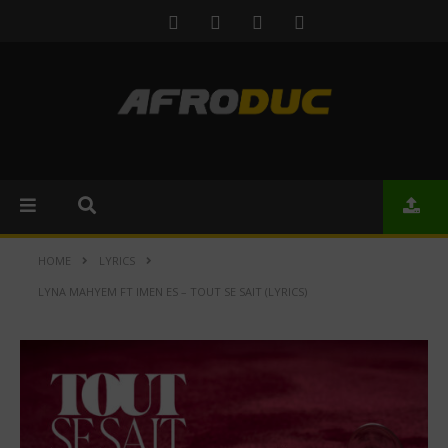
HOME
LYRICS
LYNA MAHYEM FT IMEN ES – TOUT SE SAIT (LYRICS)