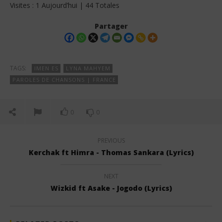
Visites : 1 Aujourd’hui | 44 Totales
Partager
TAGS:
IMEN ES
LYNA MAHYEM
PAROLES DE CHANSONS | FRANCE
0
0
PREVIOUS
Kerchak ft Himra - Thomas Sankara (Lyrics)
NEXT
Wizkid ft Asake - Jogodo (Lyrics)