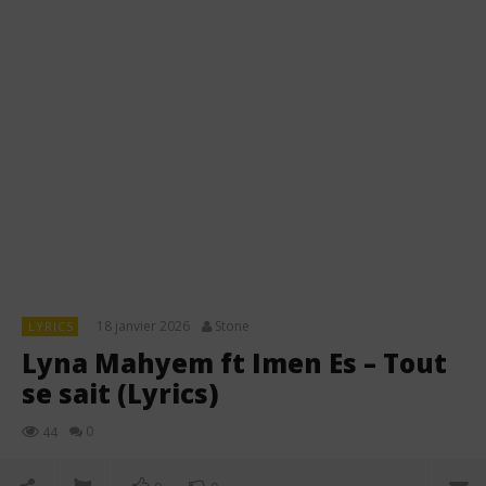
18 janvier 2026
Stone
LYRICS
Lyna Mahyem ft Imen Es – Tout
se sait (Lyrics)
0
44