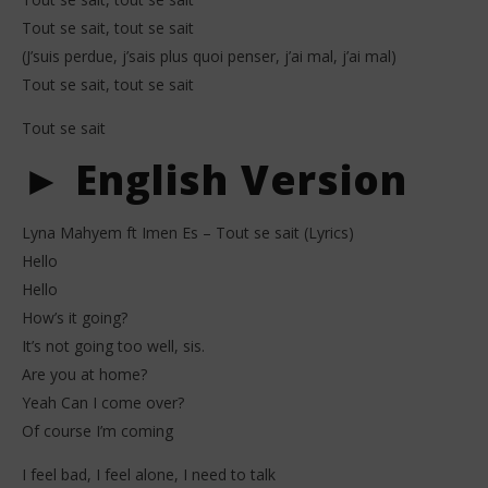
Tout se sait, tout se sait
(J’suis perdue, j’sais plus quoi penser, j’ai mal, j’ai mal)
Tout se sait, tout se sait
Tout se sait
► English Version
Lyna Mahyem ft Imen Es – Tout se sait (Lyrics)
Hello
Hello
How’s it going?
It’s not going too well, sis.
Are you at home?
Yeah Can I come over?
Of course I’m coming
I feel bad, I feel alone, I need to talk