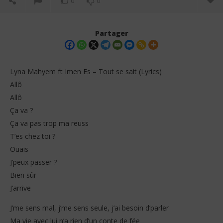
0
0
Partager
Lyna Mahyem ft Imen Es – Tout se sait (Lyrics)
Allô
Allô
Ça va ?
Ça va pas trop ma reuss
T’es chez toi ?
Ouais
NOW VIEWING
J’peux passer ?
Lyna Mahyem ft Imen Es – Tout se sait (Lyrics)
Tay
Bien sûr
18
18
J’arrive
janvier
jan
2026
202
Stone
S
J’me sens mal, j’me sens seule, j’ai besoin d’parler
Ma vie avec lui n’a rien d’un conte de fée