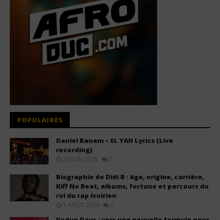
POPULAIRES
Daniel Banam – EL YAH Lyrics (Live
recording)
29 JUIN 2025
0
Biographie de Didi B : âge, origine, carrière,
Kiff No Beat, albums, fortune et parcours du
roi du rap ivoirien
1 AOÛT 2026
0
Vodun Days : vers une nouvelle formule pour