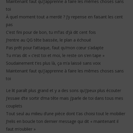
Maintenant faut qu’j’apprenne à faire les mêmes choses sans
toi
À quel moment tout a merdé ? J’y repense en faisant les cent
pas
C’est fini pour de bon, tu m’l’as d’jà dit cent fois
J’rentre au QG tête baissée, le plan a échoué
Pas prêt pour l’attaque, faut qu’mon cœur s’adapte
Tu m’as dit « c’est toi et moi, le reste on s’en tape »
Soudainement t’es plus là, ça m’a laissé sans voix
Maintenant faut qu’j’apprenne à faire les mêmes choses sans
toi
Le lit paraît plus grand et y a des sons qu’j’peux plus écouter
J’essaie d’te sortir d’ma tête mais j’parle de toi dans tous mes
couplets
Tout seul au milieu d’une pièce dont t’as choisi tout le mobilier
J’relis en boucle ton dernier message qui dit « maintenant il
faut m’oublier »