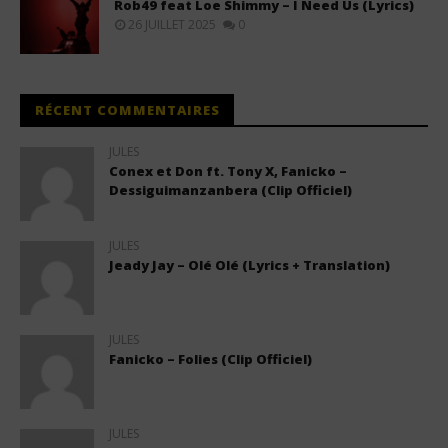
Rob49 feat Loe Shimmy – I Need Us (Lyrics)
26 JUILLET 2025
0
RÉCENT COMMENTAIRES
JULES
Conex et Don ft. Tony X, Fanicko –
Dessiguimanzanbera (Clip Officiel)
JULES
Jeady Jay – Olé Olé (Lyrics + Translation)
JULES
Fanicko – Folies (Clip Officiel)
JULES