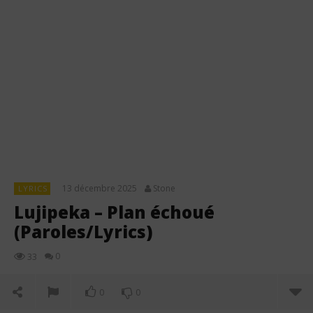
13 décembre 2025
Stone
LYRICS
Lujipeka – Plan échoué
(Paroles/Lyrics)
0
33
0
0