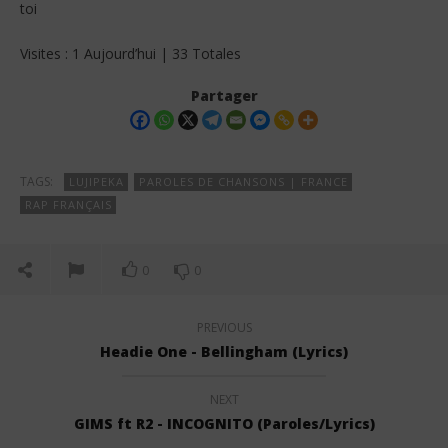
toi
Visites : 1 Aujourd’hui | 33 Totales
Partager
TAGS:
LUJIPEKA
PAROLES DE CHANSONS | FRANCE
RAP FRANÇAIS
0
0
PREVIOUS
Headie One - Bellingham (Lyrics)
NEXT
GIMS ft R2 - INCOGNITO (Paroles/Lyrics)