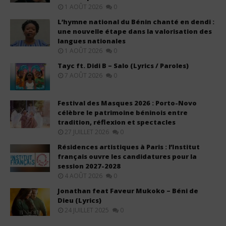
1 AOÛT 2026
0
L’hymne national du Bénin chanté en dendi :
une nouvelle étape dans la valorisation des
langues nationales
1 AOÛT 2026
0
Tayc ft. Didi B – Salo (Lyrics / Paroles)
7 AOÛT 2026
0
Festival des Masques 2026 : Porto-Novo
célèbre le patrimoine béninois entre
tradition, réflexion et spectacles
27 JUILLET 2026
0
Résidences artistiques à Paris : l’Institut
français ouvre les candidatures pour la
session 2027-2028
4 AOÛT 2026
0
Jonathan feat Faveur Mukoko – Béni de
Dieu (Lyrics)
24 JUILLET 2025
0