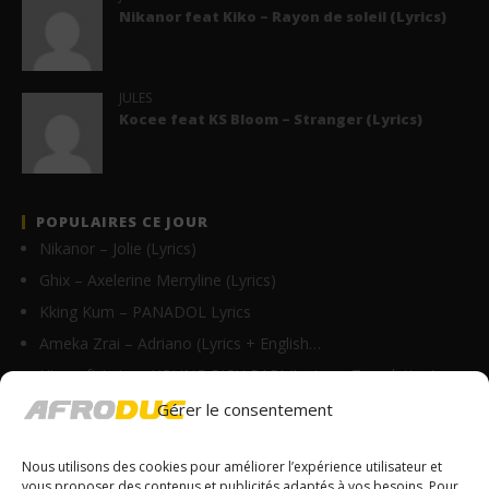
Nikanor feat Kiko – Rayon de soleil (Lyrics)
JULES
Kocee feat KS Bloom – Stranger (Lyrics)
POPULAIRES CE JOUR
Nikanor – Jolie (Lyrics)
Ghix – Axelerine Merryline (Lyrics)
Kking Kum – PANADOL Lyrics
Ameka Zrai – Adriano (Lyrics + English…
Himra ft Leto – YOUNG RICH PAPI (Lyrics + Translation)
Biographie de Didi B : âge, origine, carrière, Kiff…
Gérer le consentement
Anitta – Respira (Lyrics & Traduction)
Nous utilisons des cookies pour améliorer l’expérience utilisateur et
Anitta ft. Alexandre Carlo – Abre Caminho (Lyrics…
vous proposer des contenus et publicités adaptés à vos besoins. Pour