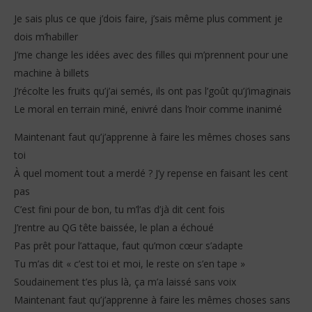
Je sais plus ce que j’dois faire, j’sais même plus comment je
dois m’habiller
J’me change les idées avec des filles qui m’prennent pour une
machine à billets
J’récolte les fruits qu’j’ai semés, ils ont pas l’goût qu’j’imaginais
Le moral en terrain miné, enivré dans l’noir comme inanimé
Maintenant faut qu’j’apprenne à faire les mêmes choses sans
toi
À quel moment tout a merdé ? J’y repense en faisant les cent
pas
C’est fini pour de bon, tu m’l’as d’jà dit cent fois
J’rentre au QG tête baissée, le plan a échoué
Pas prêt pour l’attaque, faut qu’mon cœur s’adapte
Tu m’as dit « c’est toi et moi, le reste on s’en tape »
Soudainement t’es plus là, ça m’a laissé sans voix
Maintenant faut qu’j’apprenne à faire les mêmes choses sans