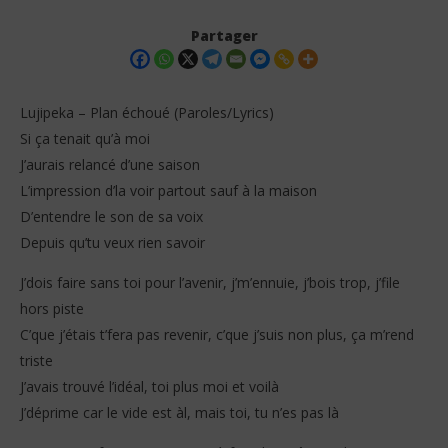
Partager
Lujipeka – Plan échoué (Paroles/Lyrics)
Si ça tenait qu’à moi
J’aurais relancé d’une saison
L’impression d’la voir partout sauf à la maison
D’entendre le son de sa voix
Depuis qu’tu veux rien savoir
NOW VIEWING
J’dois faire sans toi pour l’avenir, j’m’ennuie, j’bois trop, j’file
hors piste
Lujipeka – Plan échoué (Paroles/Lyrics)
Tay
C’que j’étais t’fera pas revenir, c’que j’suis non plus, ça m’rend
13
13
décembre
dé
triste
2025
202
Stone
S
J’avais trouvé l’idéal, toi plus moi et voilà
J’déprime car le vide est àl, mais toi, tu n’es pas là