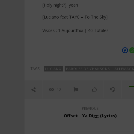
[Holy night?], yeah
[Luciano feat TAYC – To The Sky]
Visites : 1 Aujourd’hui | 40 Totales
TAGS:
LUCIANO
PAROLES DE CHANSONS | ALLEMAG
40
PREVIOUS
Offset - Ya Digg (Lyrics)