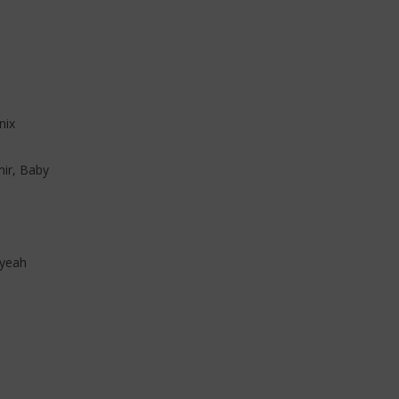
nix
mir, Baby
 yeah