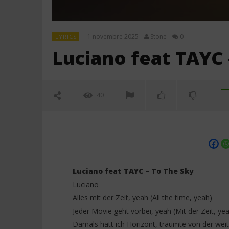
1 novembre 2025
Stone
0
LYRICS
Luciano feat TAYC 
40
Luciano feat TAYC – To The Sky
Luciano
Alles mit der Zeit, yeah (All the time, yeah)
NOW VIEWING
Jeder Movie geht vorbei, yeah (Mit der Zeit, ye
Damals hatt ich Horizont, träumte von der wei
Luciano feat TAYC – To The Sky
Jeady Jay