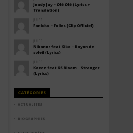
Jeady Jay – Olé Olé (Lyrics +
Translation)
JULES
Fanicko – Folies (Clip Officiel)
JULES
Nikanor feat Kiko – Rayon de
soleil (Lyrics)
JULES
Kocee feat KS Bloom – Stranger
(Lyrics)
CATÉGORIES
ACTUALITÉS
BIOGRAPHIES
CLIPS VIDÉOS