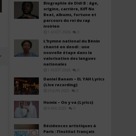
Biographie de Didi B : âge,
origine, carrière, Kiff No
Beat, albums, fortune et
parcours du roi du rap
ivoirien
1 AOÛT 2026
0
L’hymne national du Bénin
chanté en dendi : une
nouvelle étape dans la
valorisation des langues
nationales
1 AOÛT 2026
0
Daniel Banam – EL YAH Lyrics
(Live recording)
29 JUIN 2025
0
Homix – On y va (Lyrics)
9 MAI 2025
0
Résidences artistiques à
Paris : l’Institut français
Olivier Cheuwa ft. Claudy Siar –
Black M ft. Ariel Sheney 