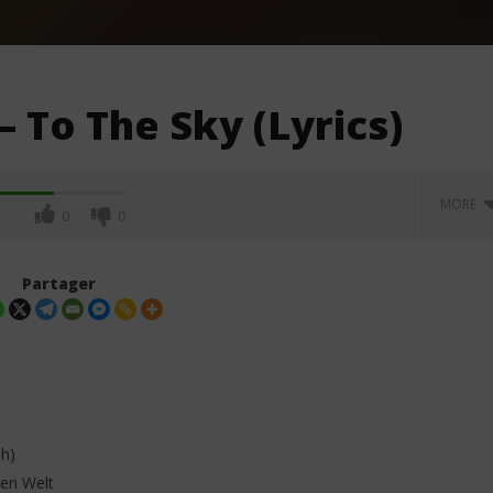
– To The Sky (Lyrics)
MORE
0
0
Partager
ah)
ten Welt
 – MAYAH (Lyrics /
Davido ft. Aya Nakamura - Yaya