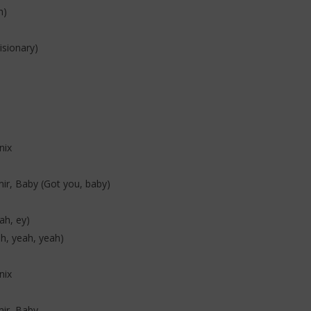
(Lyrics & Traduction)
h)
1
novembre
isionary)
2025
Stone
nix
mir, Baby (Got you, baby)
ah, ey)
ah, yeah, yeah)
nix
mir, Baby