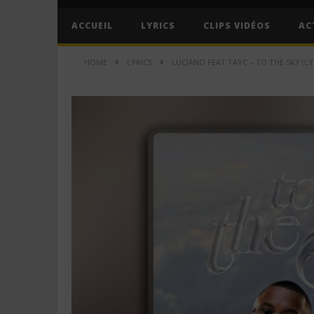
ACCUEIL
LYRICS
CLIPS VIDÉOS
AC
HOME
LYRICS
LUCIANO FEAT TAYC – TO THE SKY (LY