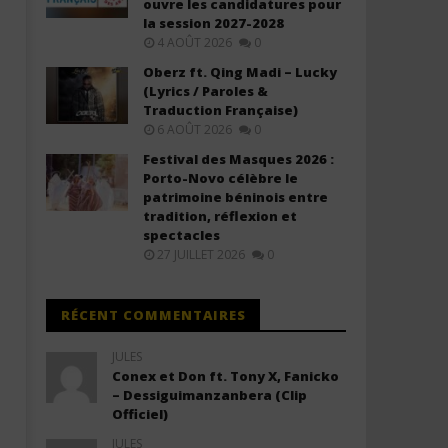
ouvre les candidatures pour
Ne Laisse Personne (Lyrics)
Descendre (Lyrics / Parole
la session 2027-2028
1
1
4 AOÛT 2026
0
novembre
novembre
2025
2025
Oberz ft. Qing Madi – Lucky
Stone
Stone
(Lyrics / Paroles &
Traduction Française)
6 AOÛT 2026
0
Festival des Masques 2026 :
Porto-Novo célèbre le
patrimoine béninois entre
tradition, réflexion et
spectacles
27 JUILLET 2026
0
RÉCENT COMMENTAIRES
JULES
Conex et Don ft. Tony X, Fanicko
– Dessiguimanzanbera (Clip
Officiel)
JULES