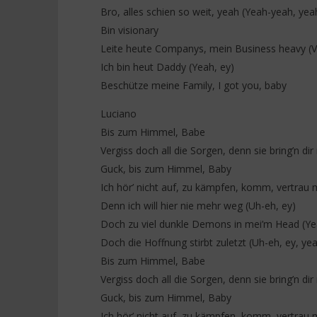
(Lyrics)
Paroles)
Bro, alles schien so weit, yeah (Yeah-yeah, yea
1
1
Bin visionary
novembre
novembre
2025
Leite heute Companys, mein Business heavy (V
2025
Stone
Stone
Ich bin heut Daddy (Yeah, ey)
Beschütze meine Family, I got you, baby
Luciano
Bis zum Himmеl, Babe
Vergiss doch all die Sorgеn, denn sie bring’n dir 
Guck, bis zum Himmel, Baby
Ich hör’ nicht auf, zu kämpfen, komm, vertrau 
Denn ich will hier nie mehr weg (Uh-eh, ey)
Doch zu viel dunkle Demons in mei’m Head (Ye
Doch die Hoffnung stirbt zuletzt (Uh-eh, ey, ye
Bis zum Himmel, Babe
Vergiss doch all die Sorgen, denn sie bring’n dir 
Guck, bis zum Himmel, Baby
Ich hör’ nicht auf, zu kämpfen, komm, vertrau 