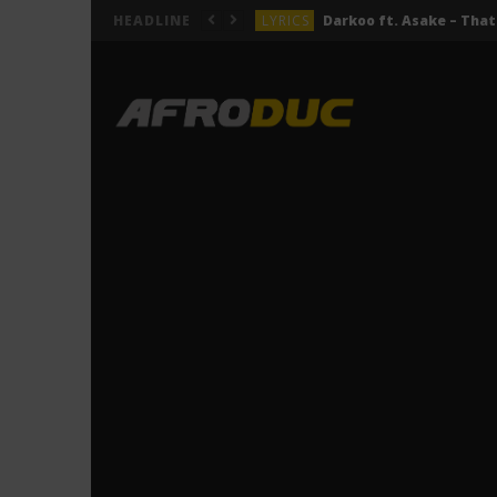
LYRICS
HEADLINE
LYRICS
ACTUALITÉS
LYRICS
LYRICS
Jeady Jay – MAYAH (Lyric
LYRICS