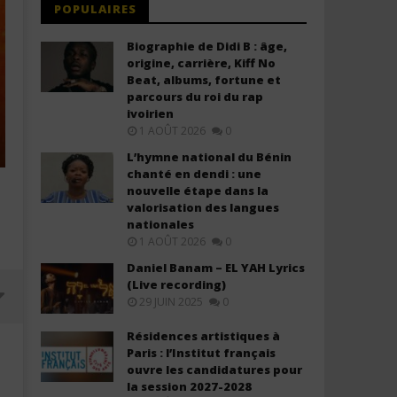
POPULAIRES
Biographie de Didi B : âge,
origine, carrière, Kiff No
Beat, albums, fortune et
parcours du roi du rap
ivoirien
1 AOÛT 2026
0
L’hymne national du Bénin
chanté en dendi : une
nouvelle étape dans la
valorisation des langues
nationales
1 AOÛT 2026
0
Daniel Banam – EL YAH Lyrics
(Live recording)
29 JUIN 2025
0
Résidences artistiques à
Paris : l’Institut français
ouvre les candidatures pour
la session 2027-2028