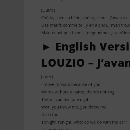
[Outro]
Chérie, chérie, chérie, chérie, chérie, j’avance e
Des meufs comme toi, y en a plein, j’m’en trouv
Maintenant que tu vois l’engouement, tu m’dem
► English Vers
LOUZIO – J’avan
[Intro]
I move forward because of you
Words without a name, there’s nothing
There I can find one right
Wait, you threw me, you threw me
I’m in the…
Tonight, tonight, what do we do with the car?
It’s as you see