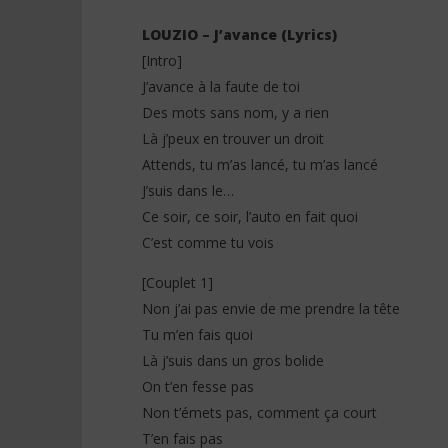
LOUZIO – J’avance (Lyrics)
[Intro]
J’avance à la faute de toi
NOW VIEWING
Des mots sans nom, y a rien
Là j’peux en trouver un droit
LOUZIO – J’avance (Lyrics)
Davido f
(Lyrics &
Attends, tu m’as lancé, tu m’as lancé
26
janvier
26
J’suis dans le…
2026
janvier
Stone
Ce soir, ce soir, l’auto en fait quoi
2026
Stone
C’est comme tu vois
[Couplet 1]
Non j’ai pas envie de me prendre la tête
Tu m’en fais quoi
Là j’suis dans un gros bolide
On t’en fesse pas
Non t’émets pas, comment ça court
T’en fais pas