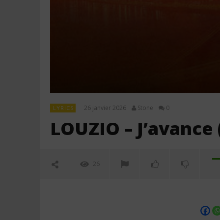
26 janvier 2026
Stone
0
LYRICS
LOUZIO – J’avance 
26