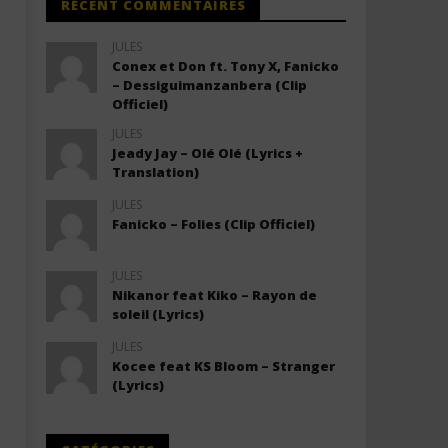
RÉCENT COMMENTAIRES
JULES
Conex et Don ft. Tony X, Fanicko
– Dessiguimanzanbera (Clip
Officiel)
JULES
Jeady Jay – Olé Olé (Lyrics +
Translation)
JULES
Fanicko – Folies (Clip Officiel)
JULES
Nikanor feat Kiko – Rayon de
soleil (Lyrics)
JULES
Kocee feat KS Bloom – Stranger
(Lyrics)