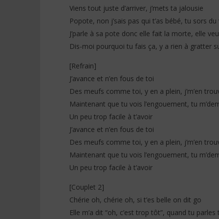
Viens tout juste d’arriver, j’mets ta jalousie
Popote, non j’sais pas qui t’as bébé, tu sors du
J’parle à sa pote donc elle fait la morte, elle ve
Dis-moi pourquoi tu fais ça, y a rien à gratter su
[Refrain]
J’avance et n’en fous de toi
Des meufs comme toi, y en a plein, j’m’en trouv
Maintenant que tu vois l’engouement, tu m’dem
Un peu trop facile à t’avoir
J’avance et n’en fous de toi
Des meufs comme toi, y en a plein, j’m’en trouv
Maintenant que tu vois l’engouement, tu m’dem
Un peu trop facile à t’avoir
[Couplet 2]
Chérie oh, chérie oh, si t’es belle on dit go
Elle m’a dit “oh, c’est trop tôt”, quand tu parles