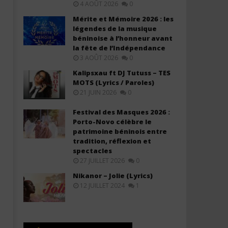
4 AOÛT 2026
0
Mérite et Mémoire 2026 : les
légendes de la musique
béninoise à l’honneur avant
la fête de l’Indépendance
3 AOÛT 2026
0
Black M ft. Ariel Sheney – Monter
Gims – Fantaisie (Lyrics / 
Kalipsxau ft DJ Tutuss – TES
Descendre (Lyrics / Paroles)
MOTS (Lyrics / Paroles)
26
janvier
21 JUIN 2026
0
26
2026
janvier
Stone
2026
Festival des Masques 2026 :
Stone
Porto-Novo célèbre le
patrimoine béninois entre
tradition, réflexion et
spectacles
27 JUILLET 2026
0
Nikanor – Jolie (Lyrics)
12 JUILLET 2024
1