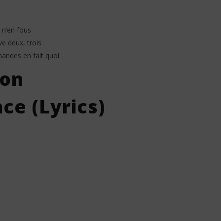
t n’en fous
e deux, trois
andes en fait quoi
ion
ce (Lyrics)