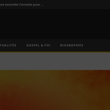
Vodun Days : vers une nouvelle formule pour le grand rendez-vous culturel du Bénin ?
ics / Paroles)
Traduction Française)
Anitta – Divino Sexual (Lyrics & Traduction Française)
Anitta – Pra Você Gostar De Mim (Lyrics & Traduction)
TUALITÉS
GOSPEL & FOI
BIOGRAPHIES
Vodun Days : vers une nouvelle formule pour le grand rendez-vous culturel du Bénin ?