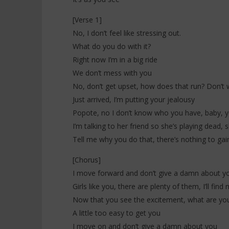
[Verse 1]
No, I don’t feel like stressing out.
What do you do with it?
Right now I’m in a big ride
We don’t mess with you
No, don’t get upset, how does that run? Don’t 
Just arrived, I’m putting your jealousy
Popote, no I don’t know who you have, baby, 
I’m talking to her friend so she’s playing dead,
Tell me why you do that, there’s nothing to ga
[Chorus]
I move forward and don’t give a damn about y
Girls like you, there are plenty of them, I’ll find
Now that you see the excitement, what are you
A little too easy to get you
I move on and don’t give a damn about you