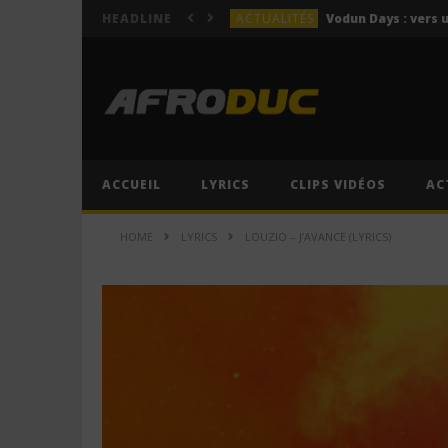
ACTUALITÉS
HEADLINE
LYRICS
Himra – Plus de love (Lyr
LYRICS
Anitta – Azul (Lyrics & 
LYRICS
LYRICS
ACCUEIL
LYRICS
CLIPS VIDÉOS
AC
ACTUALITÉS
HOME
LYRICS
LOUZIO – J’AVANCE (LYRICS)