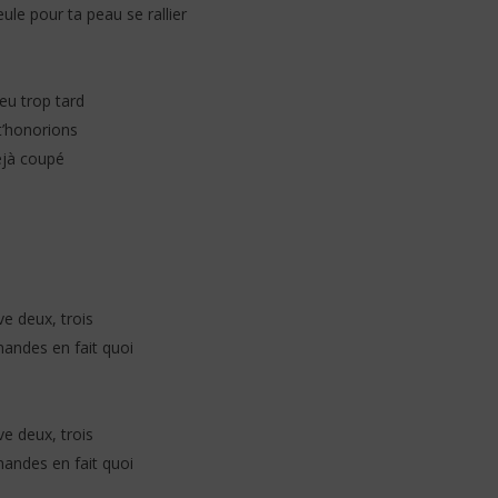
eule pour ta peau se rallier
peu trop tard
 t’honorions
déjà coupé
e deux, trois
andes en fait quoi
e deux, trois
andes en fait quoi