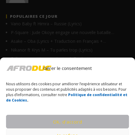
POPULAIRES CE JOUR
Vano Baby ft Himra – Russie (Lyrics)
P-Square : Jude Okoye engage une nouvelle bataille…
Asake – Oba (Lyrics + Traduction en Français +…
Nikanor ft Krys M – Tu parles trop (Lyrics)
Fally Ipupa – Kitamata (Lyrics & Traduction)
Axel Merryl feat Toofan – Gba gba (Lyrics)
Gérer le consentement
Skzi Starls – Outlaw Lyrics
Nous utilisons des cookies pour améliorer l’expérience utilisateur et
Skzi Starls – Rebirth Lyrics (ft. Aguero Banks)
vous proposer des contenus et publicités adaptés à vos besoins. Pour
Burna Boy feat Travis Scott – TaTaTa (Lyrics)
plus d’informations, consulter notre
Politique de confidentialité et
de Cookies
.
Anne Elisabeth – Papa Eh (Paroles/Lyrics)
© Copyrights Afroduc | Tous droits réservés
Ok, d’accord
CONDITIONS GÉNÉRALES