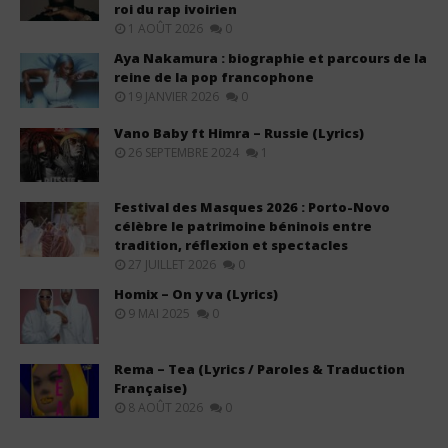
roi du rap ivoirien
1 AOÛT 2026
0
Aya Nakamura : biographie et parcours de la
reine de la pop francophone
19 JANVIER 2026
0
Vano Baby ft Himra – Russie (Lyrics)
26 SEPTEMBRE 2024
1
Festival des Masques 2026 : Porto-Novo
célèbre le patrimoine béninois entre
tradition, réflexion et spectacles
27 JUILLET 2026
0
Homix – On y va (Lyrics)
9 MAI 2025
0
Rema – Tea (Lyrics / Paroles & Traduction
Française)
8 AOÛT 2026
0