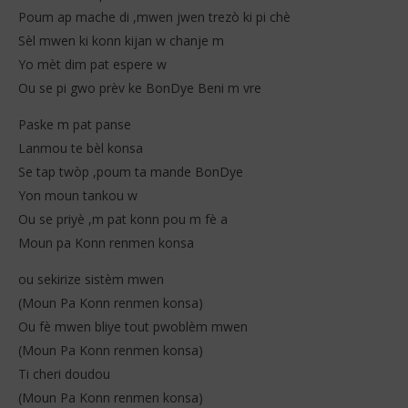
Poum ap mache di ,mwen jwen trezò ki pi chè
Sèl mwen ki konn kijan w chanje m
Yo mèt dim pat espere w
Ou se pi gwo prèv ke BonDye Beni m vre
Paske m pat panse
Lanmou te bèl konsa
Se tap twòp ,poum ta mande BonDye
Yon moun tankou w
Ou se priyè ,m pat konn pou m fè a
Moun pa Konn renmen konsa
ou sekirize sistèm mwen
(Moun Pa Konn renmen konsa)
Ou fè mwen bliye tout pwoblèm mwen
(Moun Pa Konn renmen konsa)
Ti cheri doudou
(Moun Pa Konn renmen konsa)