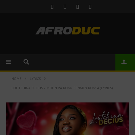
HOME
LYRICS
LOUTCHINA DÉCIUS – MOUN PA KONN RENMEN KONSA (LYRICS)