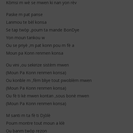
(Lyrics)
Kòmsi m wè se mwen ki nan yon rèv
12
fév
12
202
février
Paske m pat panse
S
2026
Lanmou te bèl konsa
Stone
Se tap twòp ,poum ta mande BonDye
Yon moun tankou w
Ou se priyè ,m pat konn pou m fè a
Moun pa Konn renmen konsa
Ou vini ,ou sekirize sistèm mwen
(Moun Pa Konn renmen konsa)
Ou konble m ,fèm bliye tout pwoblèm mwen
(Moun Pa Konn renmen konsa)
Ou fè ti kè mwen kontan ,sous bonè mwen
(Moun Pa Konn renmen konsa)
M santi m ta fè ti Djòlè
Poum montre tout moun a klè
Ou banm twòp rezon