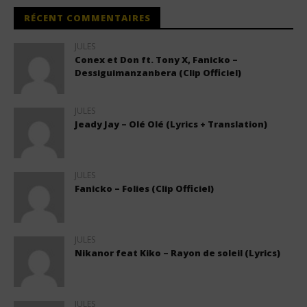
RÉCENT COMMENTAIRES
JULES
Conex et Don ft. Tony X, Fanicko –
Dessiguimanzanbera (Clip Officiel)
JULES
Jeady Jay – Olé Olé (Lyrics + Translation)
JULES
Fanicko – Folies (Clip Officiel)
JULES
Nikanor feat Kiko – Rayon de soleil (Lyrics)
JULES