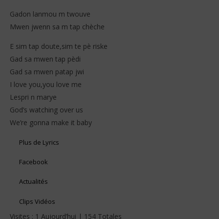
Gadon lanmou m twouve
Mwen jwenn sa m tap chèche
E sim tap doute,sim te pè riske
Gad sa mwen tap pèdi
Gad sa mwen patap jwi
I love you,you love me
Lespri n marye
God’s watching over us
We’re gonna make it baby
Plus de Lyrics
Facebook
Actualités
Clips Vidéos
Visites : 1 Aujourd’hui | 154 Totales