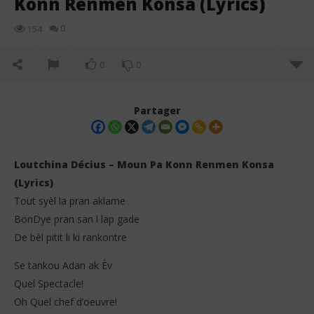
Konn Renmen Konsa (Lyrics)
0
154
0
0
Partager
Loutchina Décius – Moun Pa Konn Renmen Konsa
(Lyrics)
Tout syèl la pran aklame
BonDye pran san l lap gade
De bèl pitit li ki rankontre
Se tankou Adan ak Èv
NOW VIEWING
Quel Spectacle!
Oh Quel chef d’oeuvre!
Loutchina Décius – Moun Pa Konn Renmen Konsa
Osw