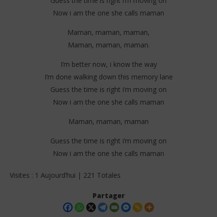
Guess the time is right i’m moving on
Now i am the one she calls maman
Maman, maman, maman,
Maman, maman, maman.
I’m better now, i know the way
I’m done walking down this memory lane
Guess the time is right i’m moving on
Now i am the one she calls maman
Maman, maman, maman
Guess the time is right i’m moving on
Now i am the one she calls maman
Visites : 1 Aujourd’hui | 221 Totales
Partager