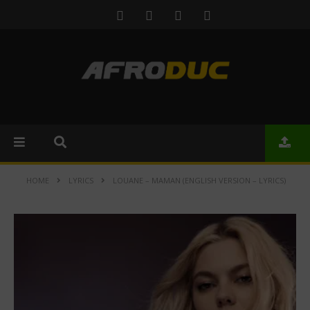
HOME
LYRICS
LOUANE – MAMAN (ENGLISH VERSION – LYRICS)