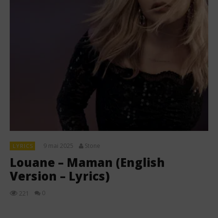
9 mai 2025
Stone
LYRICS
Louane – Maman (English
Version – Lyrics)
0
221