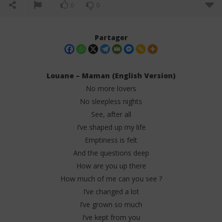
0
0
Partager
Louane – Maman (English Version)
No more lovers
No sleepless nights
See, after all
I’ve shaped up my life
Emptiness is felt
And the questions deep
NOW VIEWING
How are you up there
Louane – Maman (English Version – Lyrics)
Jea
How much of me can you see ?
9
9
I’ve changed a lot
mai
mai
2025
202
I’ve grown so much
Stone
S
I’ve kept from you