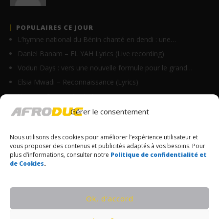
POPULAIRES CE JOUR
L’hymne national du Bénin chanté en dendi : une…
Daniel Banam – EL YAH Lyrics (Live recording)
Vodun Days : vers une nouvelle formule pour le grand…
Elsia Mwadi – Reconnaissance (Lyrics)
Homix – On y va (Lyrics)
Innoss’B – Avertissement (Clip Officiel)
Gérer le consentement
A$AP Rocky – HELICOPTER (Lyrics)
Nous utilisons des cookies pour améliorer l’expérience utilisateur et
Sins – Plus Que Toi (Lyrics)
vous proposer des contenus et publicités adaptés à vos besoins. Pour
Guerta – Jeux d’enfants (Lyrics)
plus d’informations, consulter notre
Politique de confidentialité et
de Cookies
.
Sessimè ambassadrice d’AFG Assurances !
© Copyrights Afroduc | Tous droits réservés
Ok, d’accord
CONDITIONS GÉNÉRALES