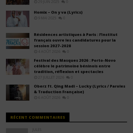
29 JUIN 2025
0
Homix – On y va (Lyrics)
9 MAI 2025
0
Résidences artistiques à Paris : l’Institut
français ouvre les candidatures pour la
session 2027-2028
4 AOÛT 2026
0
Festival des Masques 2026 : Porto-Novo
célèbre le patrimoine béninois entre
tradition, réflexion et spectacles
27 JUILLET 2026
0
Oberz ft. Qing Madi – Lucky (Lyrics / Paroles
& Traduction Française)
6 AOÛT 2026
0
RÉCENT COMMENTAIRES
JULES