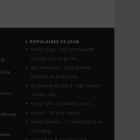
POPULAIRES CE JOUR
Vodun Days : vers une nouvelle
formule pour le grand…
 X,
Aya Nakamura : biographie et
(Clip
parcours de la reine de…
Biographie de Didi B : âge, origine,
yrics +
carrière, Kiff…
Kking Kum – PANADOL Lyrics
Homix – On y va (Lyrics)
Officiel)
Daniel Banam – EL YAH Lyrics (Live
recording)
Rayon
Suspect 95 ft Roseline Layo –