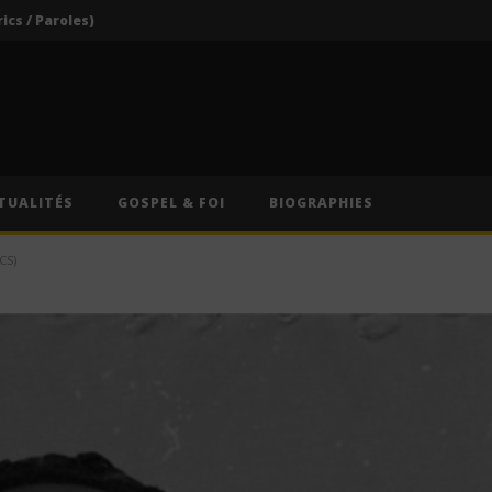
rics / Paroles)
Darkoo ft. Asake – That Girl (Lyrics / Paroles & Traduction Française)
Oberz ft. Qing Madi – Lucky (Lyrics / Paroles & Traduction Française)
Afrique du Sud : Oprah Winfrey fermera son école pour jeunes filles après près de vingt ans d’activité
Indira ft. Guy Michel & Min Etta – Merci (Lyrics / Paroles)
TUALITÉS
GOSPEL & FOI
BIOGRAPHIES
rics / Paroles)
CS)