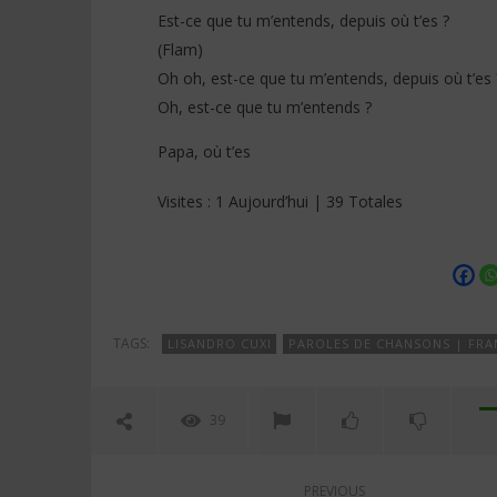
Est-ce que tu m’entends, depuis où t’es ?
(Flam)
Oh oh, est-ce que tu m’entends, depuis où t’es 
Oh, est-ce que tu m’entends ?
Papa, où t’es
Visites : 1 Aujourd’hui | 39 Totales
TAGS:
LISANDRO CUXI
PAROLES DE CHANSONS | FRA
39
PREVIOUS