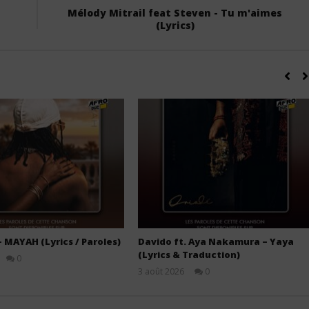
Mélody Mitrail feat Steven - Tu m'aimes
(Lyrics)
– MAYAH (Lyrics / Paroles)
Davido ft. Aya Nakamura – Yaya
(Lyrics & Traduction)
0
Stone
3 août 2026
0
Stone