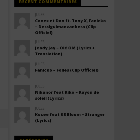
RÉCENT COMMENTAIRES
JULES
Conex et Don ft. Tony X, Fanicko
– Dessiguimanzanbera (Clip
Officiel)
JULES
Jeady Jay – Olé Olé (Lyrics +
Translation)
JULES
Fanicko – Folies (Clip Officiel)
JULES
Nikanor feat Kiko – Rayon de
soleil (Lyrics)
JULES
Kocee feat KS Bloom – Stranger
(Lyrics)