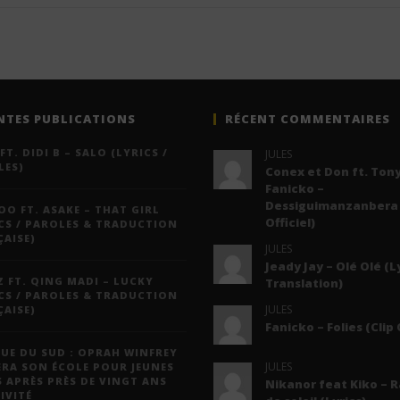
NTES PUBLICATIONS
RÉCENT COMMENTAIRES
FT. DIDI B – SALO (LYRICS /
JULES
LES)
Conex et Don ft. Tony
Fanicko –
Dessiguimanzanbera 
O FT. ASAKE – THAT GIRL
Officiel)
CS / PAROLES & TRADUCTION
AISE)
JULES
Jeady Jay – Olé Olé (L
 FT. QING MADI – LUCKY
Translation)
CS / PAROLES & TRADUCTION
JULES
AISE)
Fanicko – Folies (Clip 
UE DU SUD : OPRAH WINFREY
JULES
ERA SON ÉCOLE POUR JEUNES
S APRÈS PRÈS DE VINGT ANS
Nikanor feat Kiko – 
IVITÉ