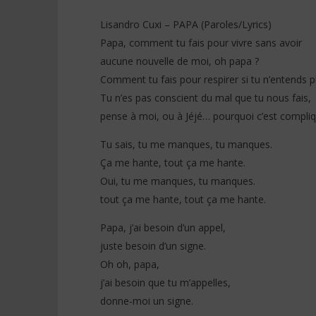
Lisandro Cuxi – PAPA (Paroles/Lyrics)
Papa, comment tu fais pour vivre sans avoir
aucune nouvelle de moi, oh papa ?
NOW VIEWING
Comment tu fais pour respirer si tu n’entends p
Tu n’es pas conscient du mal que tu nous fais,
Lisandro Cuxi – PAPA
Tayc ft. D
(Paroles/Lyrics)
Paroles)
pense à moi, ou à Jéjé… pourquoi c’est compliq
23
23
décembre
décembre
Tu sais, tu me manques, tu manques.
2025
2025
Stone
Stone
Ça me hante, tout ça me hante.
Oui, tu me manques, tu manques.
tout ça me hante, tout ça me hante.
Papa, j’ai besoin d’un appel,
juste besoin d’un signe.
Oh oh, papa,
j’ai besoin que tu m’appelles,
donne-moi un signe.