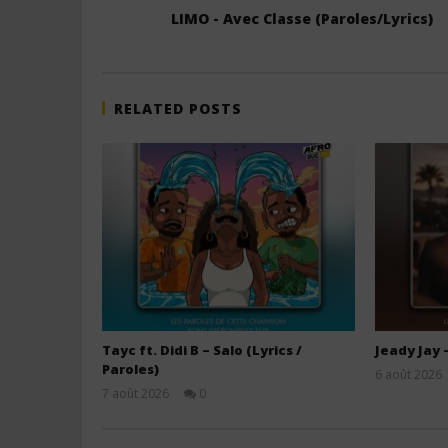
LIMO - Avec Classe (Paroles/Lyrics)
RELATED POSTS
Tayc ft. Didi B – Salo (Lyrics /
Jeady Jay 
Paroles)
6 août 2026
7 août 2026
0
Stone