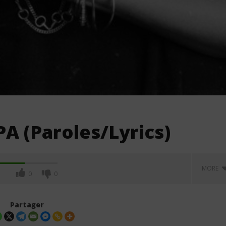
PA (Paroles/Lyrics)
MORE
0
0
Partager