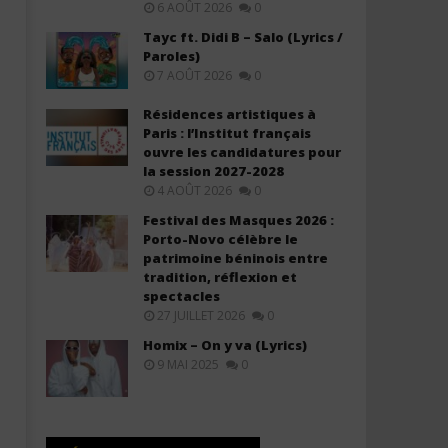
6 AOÛT 2026
0
Tayc ft. Didi B – Salo (Lyrics /
Paroles)
7 AOÛT 2026
0
Résidences artistiques à
Paris : l’Institut français
Davido ft. Aya Nakamura - Yaya
Olivier Cheuwa ft. Claudy 
ouvre les candidatures pour
(Lyrics & Traduction)
Ne Laisse Personne (Lyric
la session 2027-2028
23
23
4 AOÛT 2026
0
décembre
décembre
2025
2025
Festival des Masques 2026 :
Stone
Stone
Porto-Novo célèbre le
patrimoine béninois entre
tradition, réflexion et
spectacles
27 JUILLET 2026
0
Homix – On y va (Lyrics)
9 MAI 2025
0