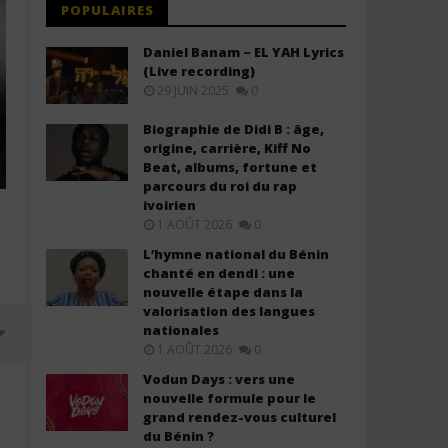
POPULAIRES
Daniel Banam – EL YAH Lyrics
(Live recording)
29 JUIN 2025
0
Biographie de Didi B : âge,
origine, carrière, Kiff No
Beat, albums, fortune et
parcours du roi du rap
ivoirien
1 AOÛT 2026
0
L’hymne national du Bénin
chanté en dendi : une
nouvelle étape dans la
valorisation des langues
nationales
1 AOÛT 2026
0
Vodun Days : vers une
nouvelle formule pour le
grand rendez-vous culturel
du Bénin ?