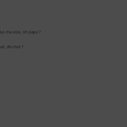
lus ma voix, oh papa ?
idi B – Salo (Lyrics /
Jeady Jay – MAYAH (Lyrics /
Paroles)
ué, dis-moi ?
23
décembre
2025
Stone