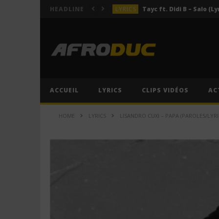
LYRICS
Tayc ft. Didi B – Salo (Ly
HEADLINE
LYRICS
LYRICS
ACTUALITÉS
LYRICS
ACCUEIL
LYRICS
CLIPS VIDÉOS
AC
LYRICS
Tayc ft. Didi B – Salo (Ly
HOME
LYRICS
LISANDRO CUXI – PAPA (PAROLES/LYRI