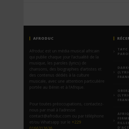
AFRODUC
RÉCE
TAYC 
Afroduc est un média musical africain
PARO
qui publie chaque jour l’actualité de la
musique, les paroles (lyrics) de
DARKO
chansons, des biographies d’artistes et
(LYRI
des contenus dédiés à la culture
FRANÇ
musicale, avec une attention particulière
portée au Bénin et à l’Afrique.
OBERZ
(LYRI
FRANÇ
Pour toutes préoccupations, contactez-
nous par mail à l’adresse
AFRIQ
contact@afroduc.com ou par téléphone
FERM
et/ou Whatsapp sur le
+229
FILLE
0166313636
.
D’ACT