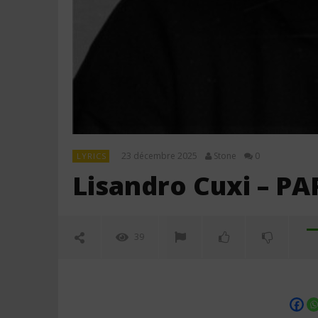
23 décembre 2025
Stone
0
LYRICS
Lisandro Cuxi – PA
39