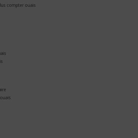
(Lyrics & Traduction)
plus compter ouais
24
janvier
2026
Stone
ais
is
ire
 ouais