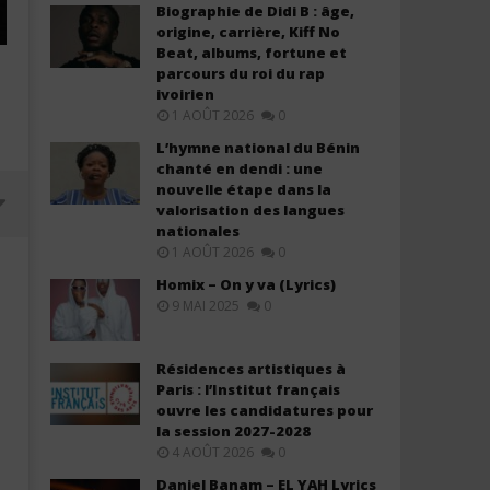
Biographie de Didi B : âge,
origine, carrière, Kiff No
Beat, albums, fortune et
parcours du roi du rap
ivoirien
1 AOÛT 2026
0
L’hymne national du Bénin
chanté en dendi : une
nouvelle étape dans la
valorisation des langues
nationales
1 AOÛT 2026
0
Homix – On y va (Lyrics)
9 MAI 2025
0
Résidences artistiques à
Paris : l’Institut français
ouvre les candidatures pour
la session 2027-2028
4 AOÛT 2026
0
Booba très pessimiste sur l'avenir
Olivier Cheuwa ft. Claudy 
Daniel Banam – EL YAH Lyrics