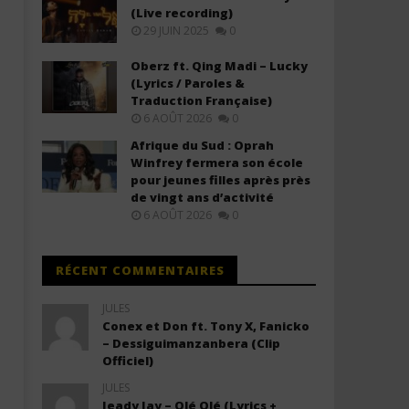
du rap français : « Ils ont réussi à
Ne Laisse Personne (Lyric
(Live recording)
nous infiltrer »
29 JUIN 2025
0
24
janvier
24
2026
janvier
Oberz ft. Qing Madi – Lucky
Stone
2026
(Lyrics / Paroles &
Stone
Traduction Française)
6 AOÛT 2026
0
Afrique du Sud : Oprah
Winfrey fermera son école
pour jeunes filles après près
de vingt ans d’activité
6 AOÛT 2026
0
RÉCENT COMMENTAIRES
JULES
Conex et Don ft. Tony X, Fanicko
– Dessiguimanzanbera (Clip
Officiel)
JULES
Jeady Jay – Olé Olé (Lyrics +