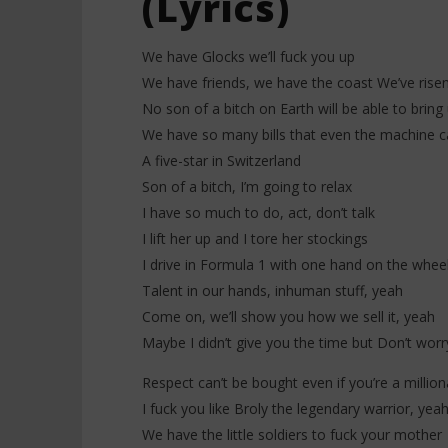
(Lyrics)
We have Glocks we’ll fuck you up
We have friends, we have the coast We’ve rise
No son of a bitch on Earth will be able to brin
We have so many bills that even the machine c
A five-star in Switzerland
Son of a bitch, I’m going to relax
I have so much to do, act, don’t talk
I lift her up and I tore her stockings
I drive in Formula 1 with one hand on the whee
Talent in our hands, inhuman stuff, yeah
Come on, we’ll show you how we sell it, yeah
Maybe I didn’t give you the time but Don’t wor
Respect can’t be bought even if you’re a million
I fuck you like Broly the legendary warrior, yea
We have the little soldiers to fuck your mother