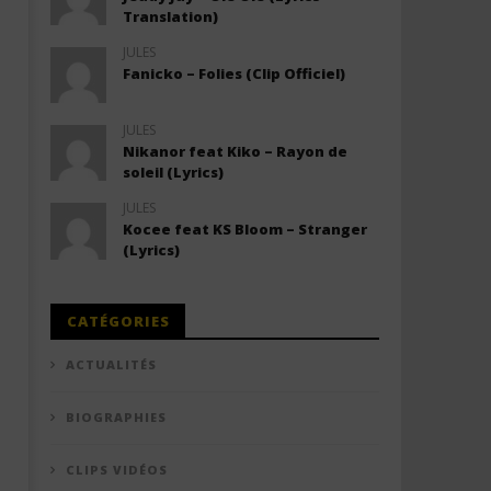
Translation)
JULES
Fanicko – Folies (Clip Officiel)
JULES
Nikanor feat Kiko – Rayon de
soleil (Lyrics)
JULES
Kocee feat KS Bloom – Stranger
(Lyrics)
CATÉGORIES
ACTUALITÉS
BIOGRAPHIES
CLIPS VIDÉOS