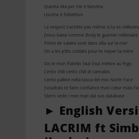
Questa vita per me è benzina
Uscirne è l’obiettivo
Le respect s’achète pas même si tu es millionna
J’vous baise comme Broly le guerrier millénaire
Prime de salaire vont dans villa sur la mer
On a les p’tits soldats pour te niquer ta mère
Dis le mon fratello faut tout mettre au frigo
Cento chili cento chili di cannabis
Cento palline nella tasca del mio North Face
J’voudrais te faire confiance mon cœur mais t’a
Sbirro vede i miei reati dal suo database
► English Vers
LACRIM ft Simba