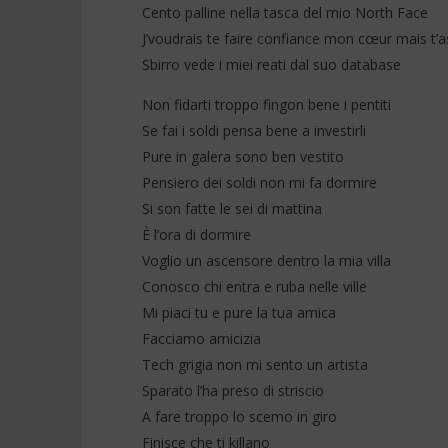
Cento palline nella tasca del mio North Face
J’voudrais te faire confiance mon cœur mais t’a
Sbirro vede i miei reati dal suo database
Non fidarti troppo fingon bene i pentiti
Se fai i soldi pensa bene a investirli
Pure in galera sono ben vestito
Pensiero dei soldi non mi fa dormire
Si son fatte le sei di mattina
È l’ora di dormire
Voglio un ascensore dentro la mia villa
Conosco chi entra e ruba nelle ville
Mi piaci tu e pure la tua amica
Facciamo amicizia
Tech grigia non mi sento un artista
Sparato l’ha preso di striscio
A fare troppo lo scemo in giro
Finisce che ti killano