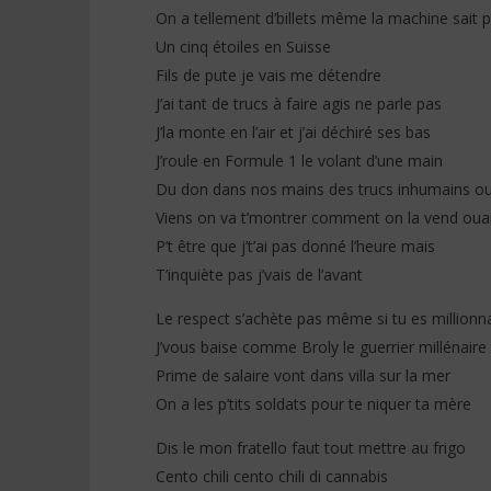
(Lyrics)
Paroles)
On a tellement d’billets même la machine sait 
24
24
Un cinq étoiles en Suisse
janvier
janvier
2026
Fils de pute je vais me détendre
2026
Stone
Stone
J’ai tant de trucs à faire agis ne parle pas
J’la monte en l’air et j’ai déchiré ses bas
J’roule en Formule 1 le volant d’une main
Du don dans nos mains des trucs inhumains ou
Viens on va t’montrer comment on la vend oua
P’t être que j’t’ai pas donné l’heure mais
T’inquiète pas j’vais de l’avant
Le respect s’achète pas même si tu es millionna
J’vous baise comme Broly le guerrier millénaire
Prime de salaire vont dans villa sur la mer
On a les p’tits soldats pour te niquer ta mère
Dis le mon fratello faut tout mettre au frigo
Cento chili cento chili di cannabis