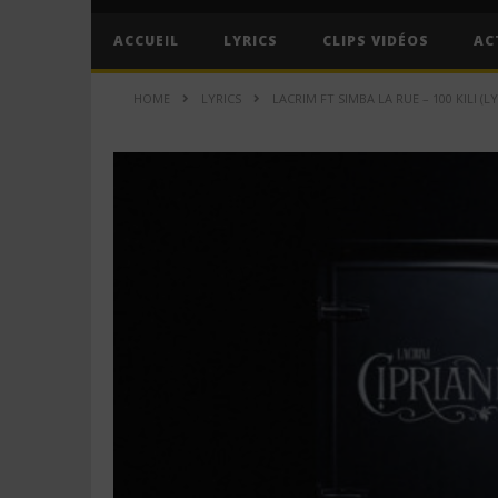
ACCUEIL
LYRICS
CLIPS VIDÉOS
AC
HOME
LYRICS
LACRIM FT SIMBA LA RUE – 100 KILI (LY