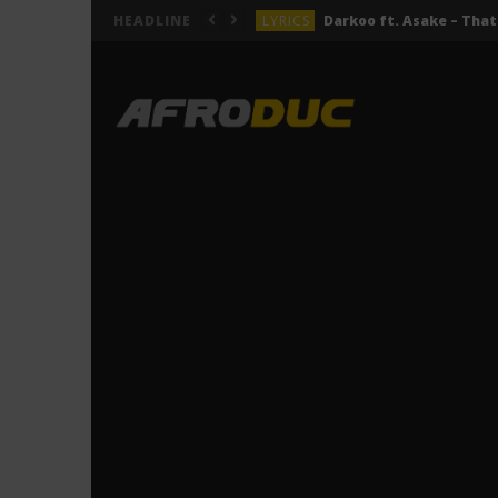
LYRICS
HEADLINE
LYRICS
ACTUALITÉS
LYRICS
LYRICS
Jeady Jay – MAYAH (Lyric
LYRICS