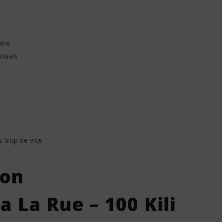
ire
 ouais
s trop de vice
ion
 La Rue – 100 Kili