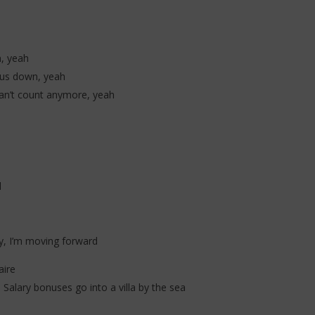
n, yeah
g us down, yeah
an’t count anymore, yeah
l
ry, I’m moving forward
aire
h Salary bonuses go into a villa by the sea