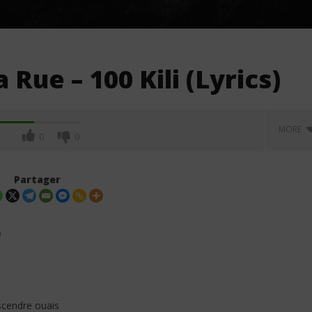
Rue – 100 Kili (Lyrics)
MORE
0
0
Partager
)
scendre ouais
 – MAYAH (Lyrics /
Davido ft. Aya Nakamura - Yaya