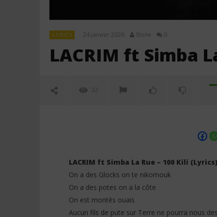
24 janvier 2026
Stone
0
LYRICS
LACRIM ft Simba La 
32
LACRIM ft Simba La Rue – 100 Kili (Lyrics
On a des Glocks on te nikomouk
On a des potes on a la côte
NOW VIEWING
On est montés ouais
Aucun fils de pute sur Terre ne pourra nous de
LACRIM ft Simba La Rue – 100 Kili
Jeady Jay