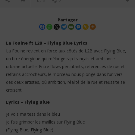
0
0
Partager
La Fouine ft L2B – Flying Blue Lyrics
La Fouine revient en force aux côtés de L2B avec Flying Blue,
un titre énergique qui mélange rap français et ambiance
urbaine actuelle. Entre flows percutants, références de rue et
refrains accrocheurs, le morceau nous plonge dans l’univers
des deux artistes, où ambition, réalité de la rue et réussite se
croisent.
NOW VIEWING
Lyrics – Flying Blue
La Fouine ft L2B – Flying Blue (Lyrics)
Da
Tr
12
Je vois ma tess dans le bleu
septembre
12
2025
sep
Je fais grimper les mailles sur Flying Blue
Stone
202
(Flying Blue, Flying Blue)
S