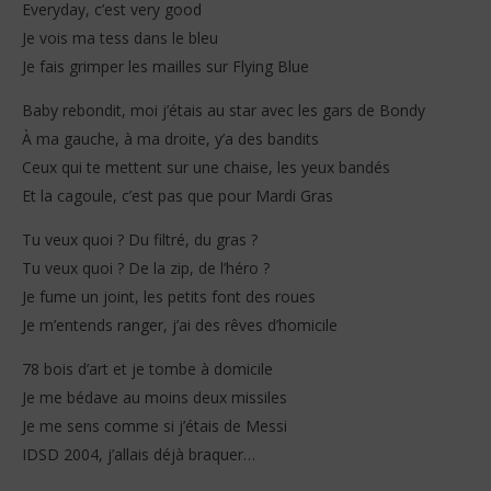
Everyday, c’est very good
Je vois ma tess dans le bleu
Je fais grimper les mailles sur Flying Blue
Baby rebondit, moi j’étais au star avec les gars de Bondy
À ma gauche, à ma droite, y’a des bandits
Ceux qui te mettent sur une chaise, les yeux bandés
Et la cagoule, c’est pas que pour Mardi Gras
Tu veux quoi ? Du filtré, du gras ?
Tu veux quoi ? De la zip, de l’héro ?
Je fume un joint, les petits font des roues
Je m’entends ranger, j’ai des rêves d’homicile
78 bois d’art et je tombe à domicile
Je me bédave au moins deux missiles
Je me sens comme si j’étais de Messi
IDSD 2004, j’allais déjà braquer…