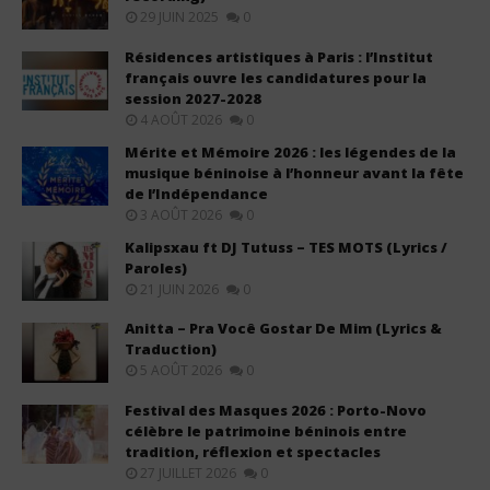
29 JUIN 2025
0
Résidences artistiques à Paris : l’Institut
français ouvre les candidatures pour la
session 2027-2028
4 AOÛT 2026
0
Mérite et Mémoire 2026 : les légendes de la
musique béninoise à l’honneur avant la fête
de l’Indépendance
3 AOÛT 2026
0
Kalipsxau ft DJ Tutuss – TES MOTS (Lyrics /
Paroles)
21 JUIN 2026
0
Anitta – Pra Você Gostar De Mim (Lyrics &
Traduction)
5 AOÛT 2026
0
Festival des Masques 2026 : Porto-Novo
célèbre le patrimoine béninois entre
tradition, réflexion et spectacles
27 JUILLET 2026
0