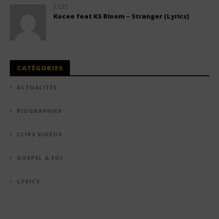
JULES
Kocee feat KS Bloom – Stranger (Lyrics)
CATÉGORIES
ACTUALITÉS
BIOGRAPHIES
CLIPS VIDÉOS
GOSPEL & FOI
LYRICS