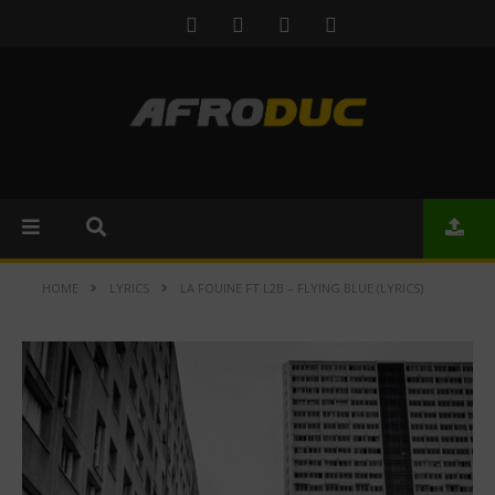
HOME
LYRICS
LA FOUINE FT L2B – FLYING BLUE (LYRICS)