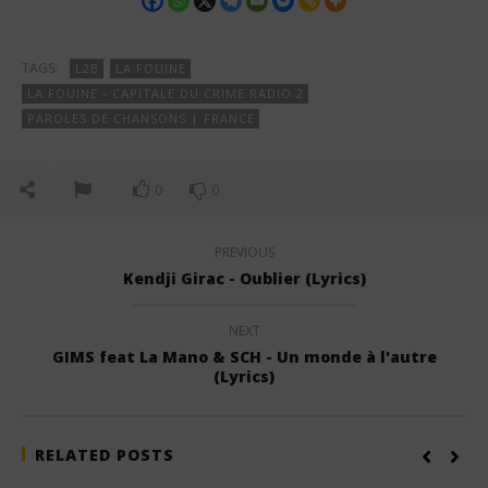
TAGS:
L2B
LA FOUINE
LA FOUINE - CAPITALE DU CRIME RADIO 2
PAROLES DE CHANSONS | FRANCE
0
0
PREVIOUS
Kendji Girac - Oublier (Lyrics)
NEXT
GIMS feat La Mano & SCH - Un monde à l'autre
(Lyrics)
RELATED POSTS