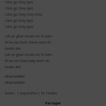
I don go Orey (iye)
I don go Orey (iye)
I don go Orey Orey Orey
I don go Orey (iye)
I don go Orey (iye)
Lah yo ghan ma’ati mo fo bam
M lon wo lonin cherie wom eh
Asabé abé
Lah yo ghan ma’ati mo fo bam
M lon wo lonin baby wom eh
Asabé abé
Alhamdulillah
Alhamdulillah
Visites : 1 Aujourd’hui | 30 Totales
Partager