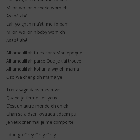
M lon wo lonin cherie wom eh
Asabé abé
Lah yo ghan ma’ati mo fo bam
M lon wo lonin baby wom eh
Asabé abé
Alhamdulillah tu es dans Mon époque
Alhamdulillah parce Que je t’ai trouvé
Alhamdulillah kohtiri a wiy oh mama
Oso wa cheng oh mama ye
Ton visage dans mes rêves
Quand je ferme Les yeux
C’est un autre monde eh eh eh
Ghan sé a dzen kwa’ada adzem pu
Je veux crier mai je me comporte
I don go Orey Orey Orey