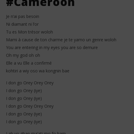
#Cameroon
Je n’ai pas besoin
Ni diamant ni l’or
Tu es Mon trésor woloh
Mami à cause de ton charme je te yamo un genre woloh
You are entering in my eyes you are so demure
Oh my god oh oh
Elle a vu Elle a confirmé
kohtiri a wiy oso wa kongnin bae
I don go Orey Orey Orey
I don go Orey (iye)
I don go Orey (iye)
I don go Orey Orey Orey
I don go Orey (iye)
I don go Orey (iye)
Lah yo ghan ma’ati mo fo bam