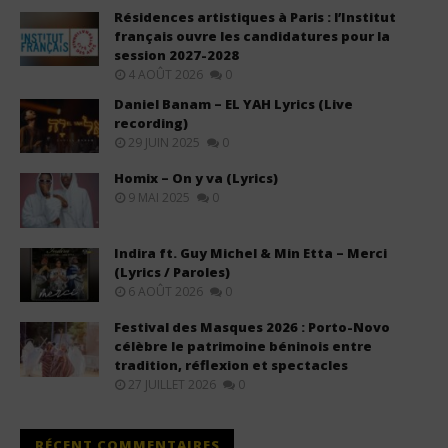
Résidences artistiques à Paris : l’Institut
français ouvre les candidatures pour la
session 2027-2028
4 AOÛT 2026
0
Daniel Banam – EL YAH Lyrics (Live
recording)
29 JUIN 2025
0
Homix – On y va (Lyrics)
9 MAI 2025
0
Indira ft. Guy Michel & Min Etta – Merci
(Lyrics / Paroles)
6 AOÛT 2026
0
Festival des Masques 2026 : Porto-Novo
célèbre le patrimoine béninois entre
tradition, réflexion et spectacles
27 JUILLET 2026
0
RÉCENT COMMENTAIRES