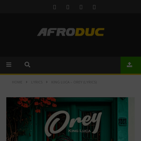
HOME
LYRICS
KING LUCA – OREY (LYRICS)