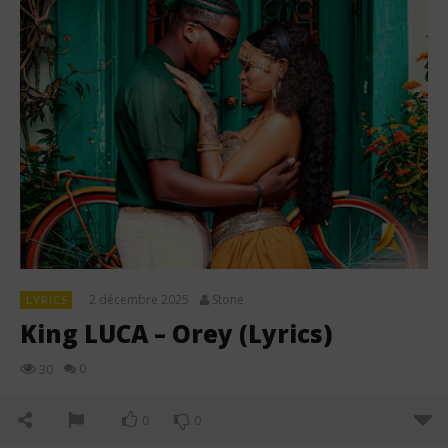
2 décembre 2025
Stone
LYRICS
King LUCA – Orey (Lyrics)
0
30
0
0