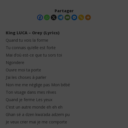
Partager
King LUCA – Orey (Lyrics)
Quand tu vois la forme
Tu connais qu’elle est forte
Mai d’où est-ce que tu sors toi
Ngondere
Ouvre moi ta porte
J’ai les choses à parler
NOW VIEWING
Non me me néglige pas Mon bébé
King LUCA – Orey (Lyrics)
Ind
Ton visage dans mes rêves
Pa
2
Quand je ferme Les yeux
décembre
2
2025
C’est un autre monde eh eh eh
dé
Stone
202
Ghan sé a dzen kwa’ada adzem pu
S
Je veux crier mai je me comporte