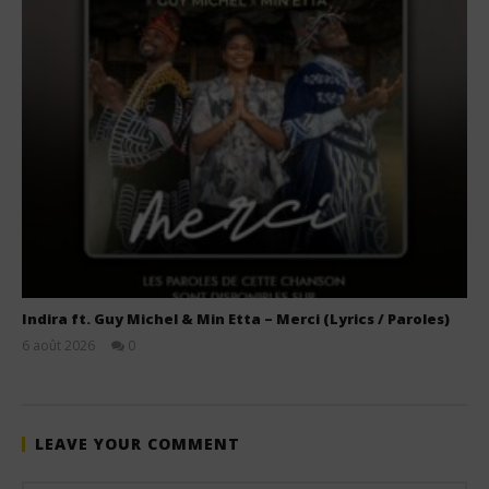
Indira ft. Guy Michel & Min Etta – Merci (Lyrics / Paroles)
6 août 2026
0
Stone
LEAVE YOUR COMMENT