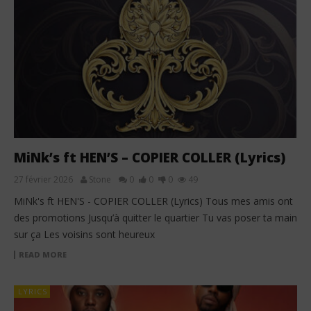
MiNk’s ft HEN’S – COPIER COLLER (Lyrics)
27 février 2026
Stone
0
0
0
49
MiNk's ft HEN'S - COPIER COLLER (Lyrics) Tous mes amis ont
des promotions Jusqu’à quitter le quartier Tu vas poser ta main
sur ça Les voisins sont heureux
READ MORE
LYRICS