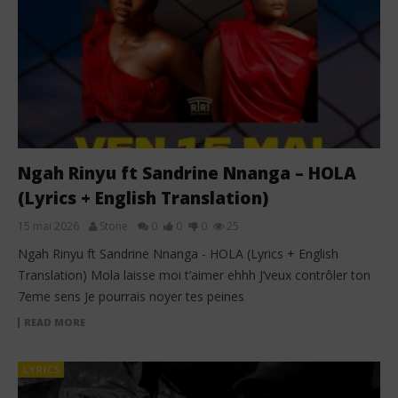
Ngah Rinyu ft Sandrine Nnanga – HOLA
(Lyrics + English Translation)
15 mai 2026
Stone
0
0
0
25
Ngah Rinyu ft Sandrine Nnanga - HOLA (Lyrics + English
Translation) Mola laisse moi t’aimer ehhh J’veux contrôler ton
7eme sens Je pourrais noyer tes peines
READ MORE
LYRICS