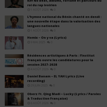
Kiff No Beat, albums, fortune et parcours du
roi du rap ivoirien
1 AOÛT 2026
0
L’hymne national du Bénin chanté en dendi :
une nouvelle étape dans la valorisation des
langues nationales
1 AOÛT 2026
0
Homix – On y va (Lyrics)
9 MAI 2025
0
Résidences artistiques à Paris : l’Institut
français ouvre les candidatures pour la
session 2027-2028
4 AOÛT 2026
0
Daniel Banam – EL YAH Lyrics (Live
recording)
29 JUIN 2025
0
Oberz ft. Qing Madi – Lucky (Lyrics / Paroles
& Traduction Française)
6 AOÛT 2026
0