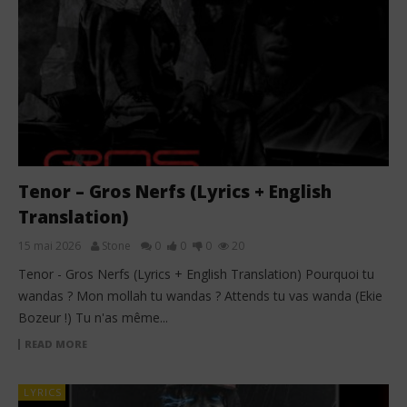
Tenor – Gros Nerfs (Lyrics + English
Translation)
15 mai 2026
Stone
0
0
0
20
Tenor - Gros Nerfs (Lyrics + English Translation) ‎Pourquoi tu
wandas ? ‎Mon mollah tu wandas ? ‎Attends tu vas wanda (Ekie
Bozeur !) ‎Tu n'as même...
READ MORE
LYRICS