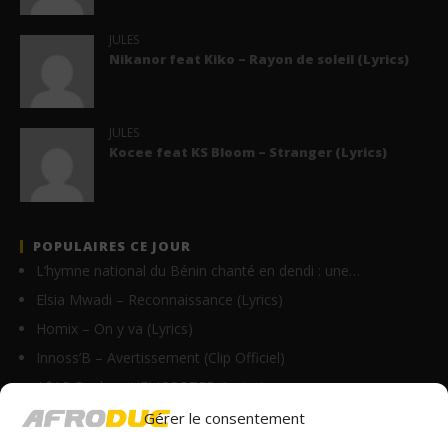
JULES
Nikanor feat Kiko – Rayon de soleil (Lyrics)
JULES
Kocee feat KS Bloom – Stranger (Lyrics)
POPULAIRES CE JOUR
L’hymne national du Bénin chanté en dendi : une…
Elsia Mwadi – Reconnaissance (Lyrics)
Homix – On y va (Lyrics)
Innoss’B – Avertissement (Clip Officiel)
A$AP Rocky – HELICOPTER (Lyrics)
Sins – Plus Que Toi (Lyrics)
Gérer le consentement
Sessimè ambassadrice d’AFG Assurances !