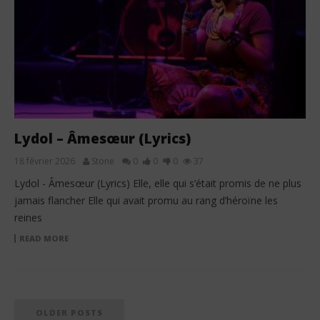
Lydol – Âmesœur (Lyrics)
18 février 2026
Stone
0
0
0
37
Lydol - Âmesœur (Lyrics) Elle, elle qui s’était promis de ne plus
jamais flancher Elle qui avait promu au rang d’héroïne les
reines
READ MORE
OLDER POSTS