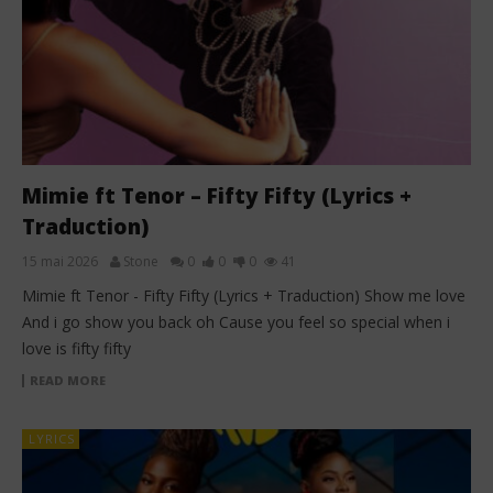
Mimie ft Tenor – Fifty Fifty (Lyrics +
Traduction)
15 mai 2026
Stone
0
0
0
41
Mimie ft Tenor - Fifty Fifty (Lyrics + Traduction) ‎Show me love
‎And i go show you back oh ‎Cause you feel so special when i
love is fifty fifty
READ MORE
LYRICS