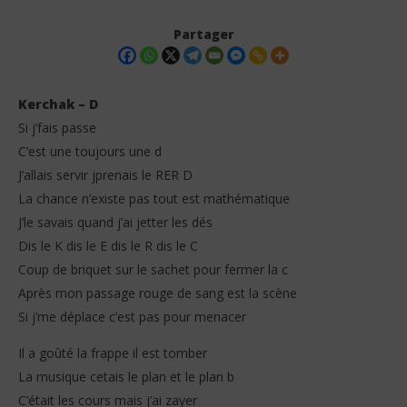
Partager
Kerchak – D
Si j’fais passe
C’est une toujours une d
J’allais servir jprenais le RER D
La chance n’existe pas tout est mathématique
J’le savais quand j’ai jetter les dés
Dis le K dis le E dis le R dis le C
NOW VIEWING
Coup de briquet sur le sachet pour fermer la c
Kerchak – D (Lyrics)
Tay
Après mon passage rouge de sang est la scène
1
1
Si j’me déplace c’est pas pour menacer
novembre
no
2025
202
Stone
S
Il a goûté la frappe il est tomber
La musique cetais le plan et le plan b
C’était les cours mais j’ai zayer