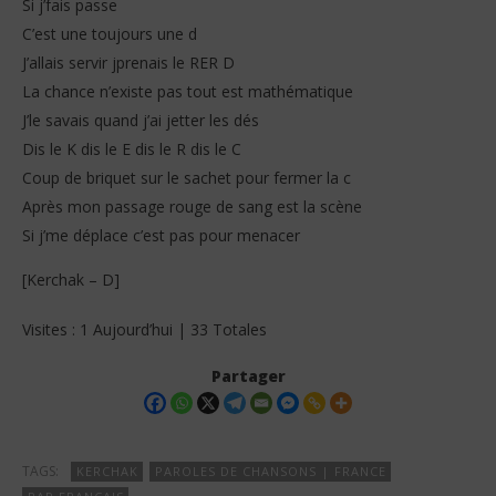
Si j’fais passe
C’est une toujours une d
J’allais servir jprenais le RER D
La chance n’existe pas tout est mathématique
J’le savais quand j’ai jetter les dés
Dis le K dis le E dis le R dis le C
Coup de briquet sur le sachet pour fermer la c
Après mon passage rouge de sang est la scène
Si j’me déplace c’est pas pour menacer
[Kerchak – D]
Visites : 1 Aujourd’hui | 33 Totales
Partager
TAGS:
KERCHAK
PAROLES DE CHANSONS | FRANCE