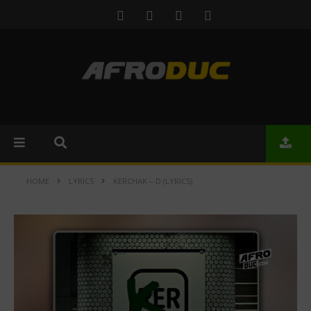
HOME
LYRICS
KERCHAK – D (LYRICS)