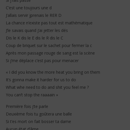
Si j’fais passe
C’est une toujours une d
J’allais servir jprenais le RER D
La chance n’existe pas tout est mathématique
J’le savais quand j’ai jetter les dés
Dis le K dis le E dis le R dis le C
Coup de briquet sur le sachet pour fermer la c
Après mon passage rouge de sang est la scène
Si j’me déplace c’est pas pour menacer
« I did you know the more heat you bring on them
It’s gonna make it harder for us to do
What whe need to do and shit you feel me ?
You can’t stop the raaaain »
Première fois j’te parle
Deuxième fois tu goûtera une balle
Si t’es mort on fait bosser ta dame
Aucun état d’âme