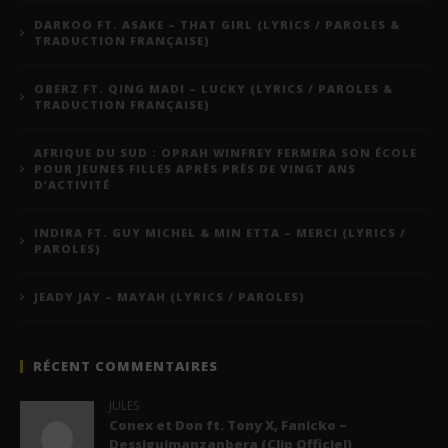
DARKOO FT. ASAKE – THAT GIRL (LYRICS / PAROLES &
TRADUCTION FRANÇAISE)
OBERZ FT. QING MADI – LUCKY (LYRICS / PAROLES &
TRADUCTION FRANÇAISE)
AFRIQUE DU SUD : OPRAH WINFREY FERMERA SON ÉCOLE
POUR JEUNES FILLES APRÈS PRÈS DE VINGT ANS
D’ACTIVITÉ
INDIRA FT. GUY MICHEL & MIN ETTA – MERCI (LYRICS /
PAROLES)
JEADY JAY – MAYAH (LYRICS / PAROLES)
RÉCENT COMMENTAIRES
JULES
Conex et Don ft. Tony X, Fanicko –
Dessiguimanzanbera (Clip Officiel)