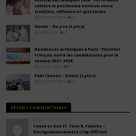
Festival des Masques 2026 : Porto-Novo
célèbre le patrimoine béninois entre
tradition, réflexion et spectacles
27 JUILLET 2026
0
Homix – On y va (Lyrics)
9 MAI 2025
0
Résidences artistiques à Paris : l’Institut
français ouvre les candidatures pour la
session 2027-2028
4 AOÛT 2026
0
Paki Chenzu – Soldat (Lyrics)
14 JUILLET 2025
0
RÉCENT COMMENTAIRES
JULES
Conex et Don ft. Tony X, Fanicko –
Dessiguimanzanbera (Clip Officiel)