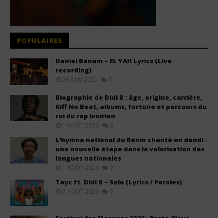
POPULAIRES
Daniel Banam – EL YAH Lyrics (Live
recording)
29 JUIN 2025
0
Biographie de Didi B : âge, origine, carrière,
Kiff No Beat, albums, fortune et parcours du
roi du rap ivoirien
1 AOÛT 2026
0
L’hymne national du Bénin chanté en dendi :
une nouvelle étape dans la valorisation des
langues nationales
1 AOÛT 2026
0
Tayc ft. Didi B – Salo (Lyrics / Paroles)
7 AOÛT 2026
0