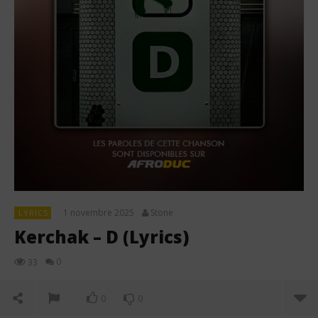
1 novembre 2025
Stone
LYRICS
Kerchak – D (Lyrics)
0
33
0
0