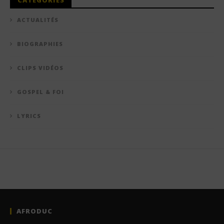
CATÉGORIES
ACTUALITÉS
BIOGRAPHIES
CLIPS VIDÉOS
GOSPEL & FOI
LYRICS
AFRODUC