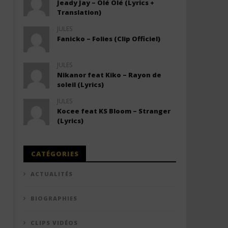
Jeady Jay – Olé Olé (Lyrics +
Translation)
JULES
Fanicko – Folies (Clip Officiel)
JULES
Nikanor feat Kiko – Rayon de
soleil (Lyrics)
JULES
Kocee feat KS Bloom – Stranger
(Lyrics)
CATÉGORIES
ACTUALITÉS
BIOGRAPHIES
CLIPS VIDÉOS