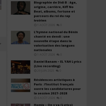
Biographie de Didi B : âge,
origine, carrière, Kiff No
Beat, albums, fortune et
parcours du roi du rap
ivoirien
1 AOÛT 2026
0
L’hymne national du Bénin
chanté en dendi : une
nouvelle étape dans la
valorisation des langues
nationales
1 AOÛT 2026
0
Daniel Banam – EL YAH Lyrics
(Live recording)
29 JUIN 2025
0
Résidences artistiques à
Paris : l’Institut français
ouvre les candidatures pour
la session 2027-2028
4 AOÛT 2026
0
Davido ft. Aya Nakamura - Yaya
Olivier Cheuwa ft. Claudy 
Homix – On y va (Lyrics)