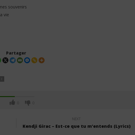
mes souvenirs
a vie
Partager
CE
0
0
NEXT
Kendji Girac – Est-ce que tu m’entends (Lyrics)