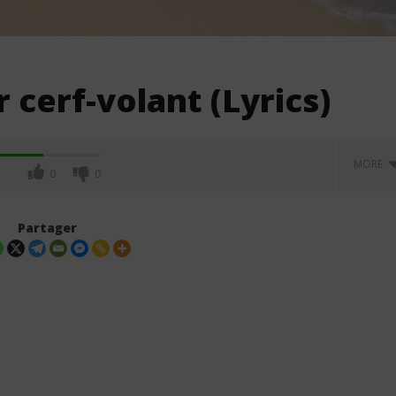
 cerf-volant (Lyrics)
MORE
0
0
Partager
idi B – Salo (Lyrics /
Jeady Jay – MAYAH (Lyrics /