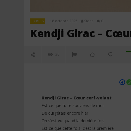
18 octobre 2025
Stone
0
LYRICS
Kendji Girac – Cœur
30
Kendji Girac – Cœur cerf-volant
Est-ce que tu te souviens de moi
De qui j’étais encore hier
NOW VIEWING
On s’est vu quand la dernière fois
Est-ce que cette fois, c’est la première
Kendji Girac – Cœur cerf-volant
Tayc ft. D