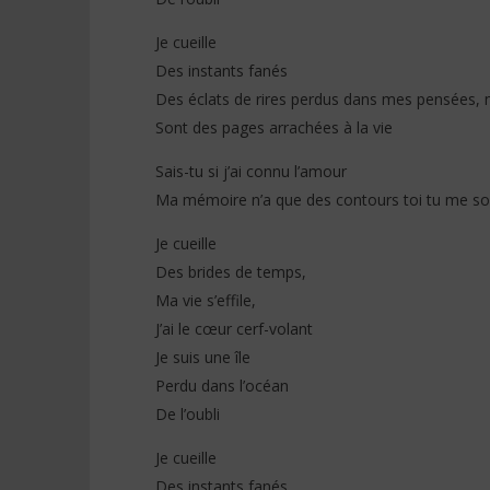
Je cueille
Des instants fanés
Des éclats de rires perdus dans mes pensées, 
Sont des pages arrachées à la vie
Sais-tu si j’ai connu l’amour
Ma mémoire n’a que des contours toi tu me sou
Je cueille
Des brides de temps,
Ma vie s’effile,
J’ai le cœur cerf-volant
Je suis une île
Perdu dans l’océan
De l’oubli
Je cueille
Des instants fanés