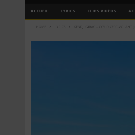
ACCUEIL
LYRICS
CLIPS VIDÉOS
AC
HOME
LYRICS
KENDJI GIRAC – CŒUR CERF-VOLANT (L