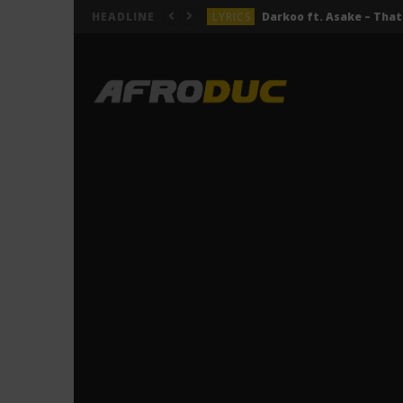
LYRICS
HEADLINE
LYRICS
ACTUALITÉS
LYRICS
LYRICS
Tayc ft. Didi B – Salo (Ly