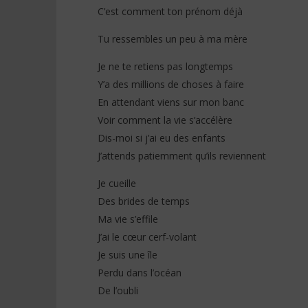
(Lyrics)
Paroles)
C’est comment ton prénom déjà
18
18
octobre
octobre
Tu ressembles un peu à ma mère
2025
2025
Stone
Stone
Je ne te retiens pas longtemps
Y’a des millions de choses à faire
En attendant viens sur mon banc
Voir comment la vie s’accélère
Dis-moi si j’ai eu des enfants
J’attends patiemment qu’ils reviennent
Je cueille
Des brides de temps
Ma vie s’effile
J’ai le cœur cerf-volant
Je suis une île
Perdu dans l’océan
De l’oubli