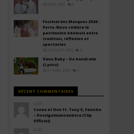
(Lyrics & Traduction)
Ne Laisse Personne (Lyric
9 MAI 2025
0
18
18
octobre
octobre
2025
2025
Festival des Masques 2026 :
Stone
Stone
Porto-Novo célèbre le
patrimoine béninois entre
tradition, réflexion et
spectacles
27 JUILLET 2026
0
Vano Baby – Do bandi min
(Lyrics)
21 AVRIL 2025
1
RÉCENT COMMENTAIRES
JULES
Conex et Don ft. Tony X, Fanicko
– Dessiguimanzanbera (Clip
Officiel)
JULES