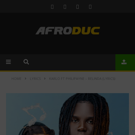
HOME
LYRICS
KARLO FT PHILIPAYNE – BELINDA (LYRICS)