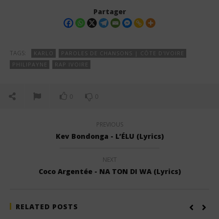
Partager
TAGS:
KARLO
PAROLES DE CHANSONS | CÔTE D'IVOIRE
PHILIPAYNE
RAP IVOIRE
0
0
PREVIOUS
Kev Bondonga - L’ÉLU (Lyrics)
NEXT
Coco Argentée - NA TON DI WA (Lyrics)
RELATED POSTS