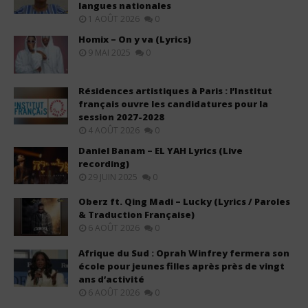
langues nationales
1 AOÛT 2026
0
Homix – On y va (Lyrics)
9 MAI 2025
0
Résidences artistiques à Paris : l’Institut
français ouvre les candidatures pour la
session 2027-2028
4 AOÛT 2026
0
Daniel Banam – EL YAH Lyrics (Live
recording)
29 JUIN 2025
0
Oberz ft. Qing Madi – Lucky (Lyrics / Paroles
& Traduction Française)
6 AOÛT 2026
0
Afrique du Sud : Oprah Winfrey fermera son
école pour jeunes filles après près de vingt
ans d’activité
6 AOÛT 2026
0