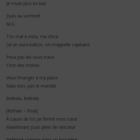
Je n’suis plus en bas
J’suis au sommet
M.G
T’es mal à vista, ma chica
J’ai un aura balèze, on m’appelle capitaine
Peux pas les sous-trace
C’est des motias
Veux l’manger à ma place
Mais non, pas le mandat
Belinda, Belinda
[Refrain – Final]
À cause de toi j’ai fermé mon cœur
Maintenant j’suis plein de rancœur
Refermé comme dans un broukère