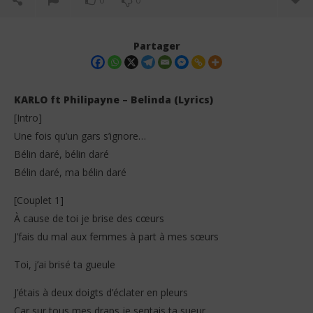
0
0
Partager
KARLO ft Philipayne – Belinda (Lyrics)
[Intro]
Une fois qu’un gars s’ignore…
Bélin daré, bélin daré
Bélin daré, ma bélin daré
[Couplet 1]
NOW VIEWING
À cause de toi je brise des cœurs
J’fais du mal aux femmes à part à mes sœurs
KARLO ft Philipayne – Belinda (Lyrics)
Him
18
18
Toi, j’ai brisé ta gueule
février
fév
2026
202
Stone
S
J’étais à deux doigts d’éclater en pleurs
Car sur tous mes draps je sentais ta sueur