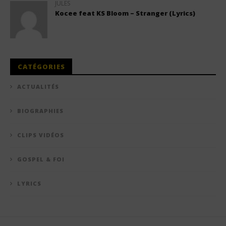
JULES
Kocee feat KS Bloom – Stranger (Lyrics)
CATÉGORIES
ACTUALITÉS
BIOGRAPHIES
CLIPS VIDÉOS
GOSPEL & FOI
LYRICS