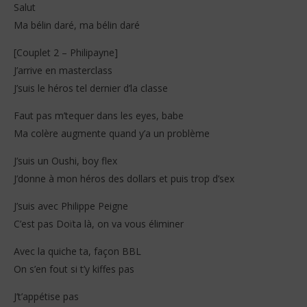
Salut
Ma bélin daré, ma bélin daré
[Couplet 2 – Philipayne]
J’arrive en masterclass
J’suis le héros tel dernier d’la classe
Faut pas m’tequer dans les eyes, babe
Ma colère augmente quand y’a un problème
J’suis un Oushi, boy flex
J’donne à mon héros des dollars et puis trop d’sex
J’suis avec Philippe Peigne
C’est pas Doïta là, on va vous éliminer
Avec la quiche ta, façon BBL
On s’en fout si t’y kiffes pas
J’t’appétise pas