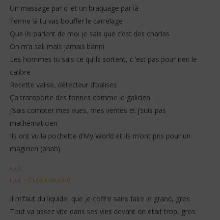
Un massage par ci et un braquage par là
Ferme là tu vas bouffer le carrelage
Que ils parlent de moi je sais que c’est des charlas
On m’a sali mais jamais banni
Les hommes tu sais ce qu’ils sortent, c ‘est pas pour rien le
calibre
Recette valise, détecteur d’balises
Ça transporte des tonnes comme le galicien
J’sais compter mes vues, mes ventes et j’suis pas
mathématicien
Ils ont vu la pochette d’My World et ils m’ont pris pour un
magicien (ahah)
›
JuL
›
JuL – Oulala (Audio)
Il m’faut du liquide, que je coffre sans faire le grand, gros
Tout va assez vite dans ses vies devant on était trop, gros