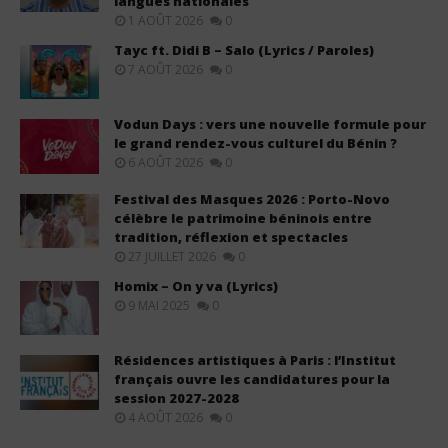
langues nationales
1 AOÛT 2026
0
Tayc ft. Didi B – Salo (Lyrics / Paroles)
7 AOÛT 2026
0
Vodun Days : vers une nouvelle formule pour
le grand rendez-vous culturel du Bénin ?
6 AOÛT 2026
0
Festival des Masques 2026 : Porto-Novo
célèbre le patrimoine béninois entre
tradition, réflexion et spectacles
27 JUILLET 2026
0
Homix – On y va (Lyrics)
9 MAI 2025
0
Résidences artistiques à Paris : l’Institut
français ouvre les candidatures pour la
session 2027-2028
4 AOÛT 2026
0