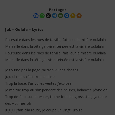
Partager
JuL – Oulala – Lyrics
Poursuite dans les rues de ta ville, fais leur la misère oulalala
Marseille dans la tête ça t’vise, teintée est la visière oulalala
Poursuite dans les rues de ta ville, fais leur la misère oulalala
Marseille dans la tête ça t’vise, teintée est la visière oulalala
Je tourne pas la page j’ai trop vu des choses
NOW VIEWING
Jujujul ouais c’est trop la dose
JuL – Oulala (Lyrics)
Tay
Trop la base, t’as vu les ventes j’explose
23
23
Je me tue trop au shit pendant des heures, balances j’évite oh
septembre
sep
2025
202
Trop de faux sur le ter-ter, ils me font les grossistes, ça reste
Stone
S
des victimes oh
Jujujul j’fais d’la route, je coupe un vingt, j’roule