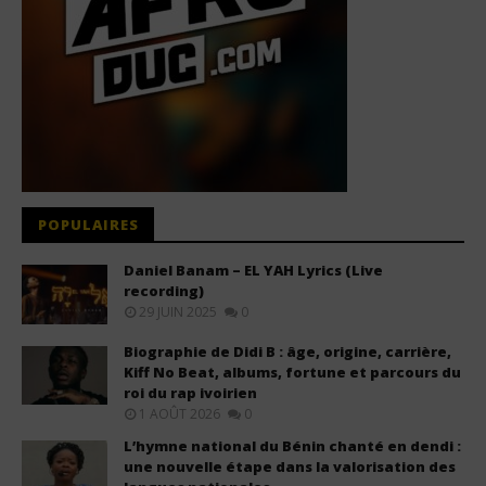
POPULAIRES
Daniel Banam – EL YAH Lyrics (Live
recording)
29 JUIN 2025
0
Biographie de Didi B : âge, origine, carrière,
Kiff No Beat, albums, fortune et parcours du
roi du rap ivoirien
1 AOÛT 2026
0
L’hymne national du Bénin chanté en dendi :
une nouvelle étape dans la valorisation des