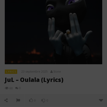
23 septembre 2025
Stone
LYRICS
JuL – Oulala (Lyrics)
0
60
0
0