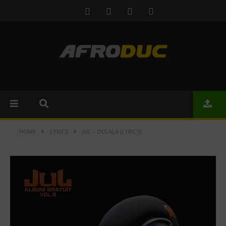
HOME
LYRICS
JUL – OULALA (LYRICS)