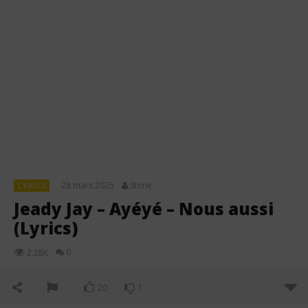
28 mars 2025
Stone
LYRICS
Jeady Jay – Ayéyé – Nous aussi
(Lyrics)
0
2.28K
20
1