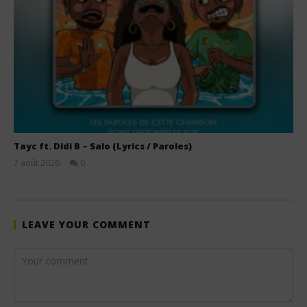
Tayc ft. Didi B – Salo (Lyrics / Paroles)
7 août 2026
0
Stone
LEAVE YOUR COMMENT