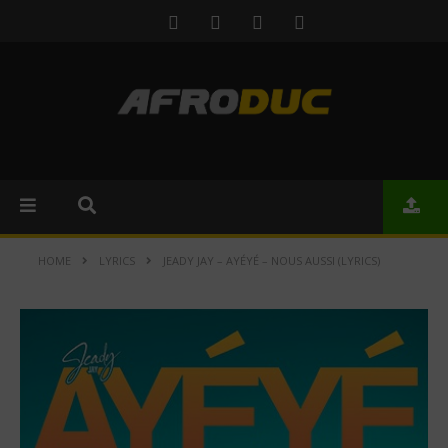
HOME
LYRICS
JEADY JAY – AYÉYÉ – NOUS AUSSI (LYRICS)