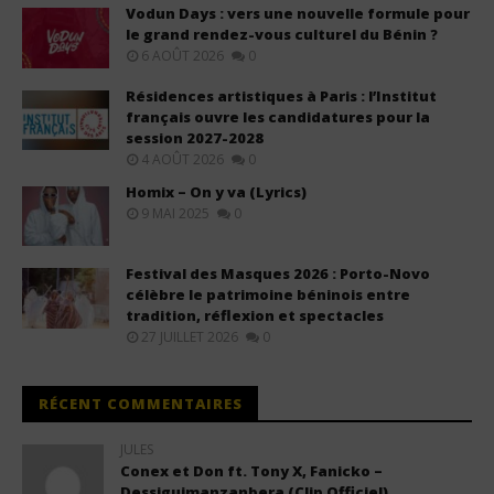
Vodun Days : vers une nouvelle formule pour
le grand rendez-vous culturel du Bénin ?
6 AOÛT 2026
0
Résidences artistiques à Paris : l’Institut
français ouvre les candidatures pour la
session 2027-2028
4 AOÛT 2026
0
Homix – On y va (Lyrics)
9 MAI 2025
0
Festival des Masques 2026 : Porto-Novo
célèbre le patrimoine béninois entre
tradition, réflexion et spectacles
27 JUILLET 2026
0
RÉCENT COMMENTAIRES
JULES
Conex et Don ft. Tony X, Fanicko –
Dessiguimanzanbera (Clip Officiel)