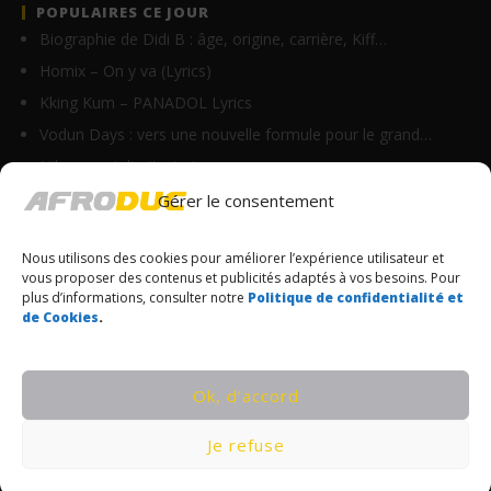
POPULAIRES CE JOUR
Biographie de Didi B : âge, origine, carrière, Kiff…
Homix – On y va (Lyrics)
Kking Kum – PANADOL Lyrics
Vodun Days : vers une nouvelle formule pour le grand…
Nikanor – Jolie (Lyrics)
Ghix – Axelerine Merryline (Lyrics)
Gérer le consentement
Anitta – Respira (Lyrics & Traduction)
Nous utilisons des cookies pour améliorer l’expérience utilisateur et
Kocee feat KS Bloom – Stranger (Lyrics)
vous proposer des contenus et publicités adaptés à vos besoins. Pour
Paki Chenzu – Soldat (Lyrics)
plus d’informations, consulter notre
Politique de confidentialité et
de Cookies
.
Vano Baby – C’est toi (Lyrics)
© Copyrights Afroduc | Tous droits réservés
Ok, d’accord
CONDITIONS GÉNÉRALES
Je refuse
POLITIQUE DE CONFIDENTIALITÉ