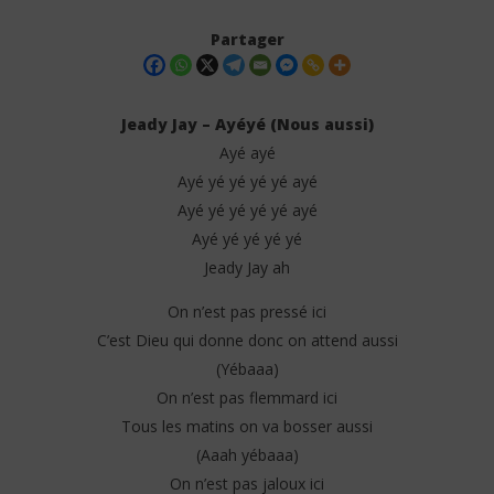
Partager
Jeady Jay – Ayéyé (Nous aussi)
Ayé ayé
Ayé yé yé yé yé ayé
Ayé yé yé yé yé ayé
Ayé yé yé yé yé
Jeady Jay ah
NOW VIEWING
On n’est pas pressé ici
C’est Dieu qui donne donc on attend aussi
Jeady Jay – Ayéyé – Nous aussi (Lyrics)
Tay
(Yébaaa)
28
28
mars
ma
On n’est pas flemmard ici
2025
202
Stone
S
Tous les matins on va bosser aussi
(Aaah yébaaa)
On n’est pas jaloux ici