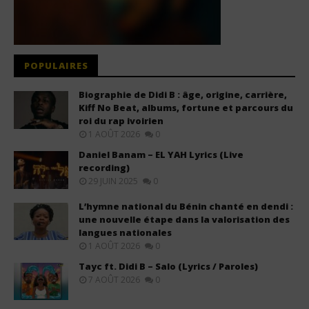
POPULAIRES
Biographie de Didi B : âge, origine, carrière,
Kiff No Beat, albums, fortune et parcours du
roi du rap ivoirien
1 AOÛT 2026
0
Daniel Banam – EL YAH Lyrics (Live
recording)
29 JUIN 2025
0
L’hymne national du Bénin chanté en dendi :
une nouvelle étape dans la valorisation des
langues nationales
1 AOÛT 2026
0
Tayc ft. Didi B – Salo (Lyrics / Paroles)
7 AOÛT 2026
0